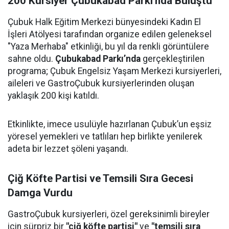
200 Kursiyer Çubukabad Parkı’nda Buluştu
Çubuk Halk Eğitim Merkezi bünyesindeki Kadın El
İşleri Atölyesi tarafından organize edilen geleneksel
"Yaza Merhaba" etkinliği, bu yıl da renkli görüntülere
sahne oldu.
Çubukabad Parkı’nda
gerçekleştirilen
programa; Çubuk Engelsiz Yaşam Merkezi kursiyerleri,
aileleri ve GastroÇubuk kursiyerlerinden oluşan
yaklaşık 200 kişi katıldı.
Etkinlikte, imece usulüyle hazırlanan Çubuk’un eşsiz
yöresel yemekleri ve tatlıları hep birlikte yenilerek
adeta bir lezzet şöleni yaşandı.
Çiğ Köfte Partisi ve Temsili Sıra Gecesi
Damga Vurdu
GastroÇubuk kursiyerleri, özel gereksinimli bireyler
için sürpriz bir
"çiğ köfte partisi"
ve
"temsili sıra