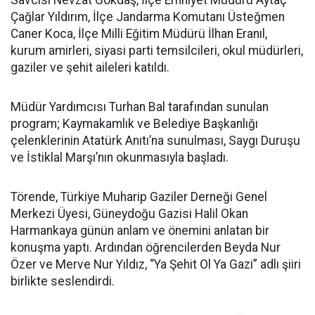
Savcısı Nevzat Gökdaş, İlçe Emniyet Müdürü Aytaç
Çağlar Yıldırım, İlçe Jandarma Komutanı Üsteğmen
Caner Koca, İlçe Milli Eğitim Müdürü İlhan Eranıl,
kurum amirleri, siyasi parti temsilcileri, okul müdürleri,
gaziler ve şehit aileleri katıldı.
Müdür Yardımcısı Turhan Bal tarafından sunulan
program; Kaymakamlık ve Belediye Başkanlığı
çelenklerinin Atatürk Anıtı’na sunulması, Saygı Duruşu
ve İstiklal Marşı’nın okunmasıyla başladı.
Törende, Türkiye Muharip Gaziler Derneği Genel
Merkezi Üyesi, Güneydoğu Gazisi Halil Okan
Harmankaya günün anlam ve önemini anlatan bir
konuşma yaptı. Ardından öğrencilerden Beyda Nur
Özer ve Merve Nur Yıldız, “Ya Şehit Ol Ya Gazi” adlı şiiri
birlikte seslendirdi.