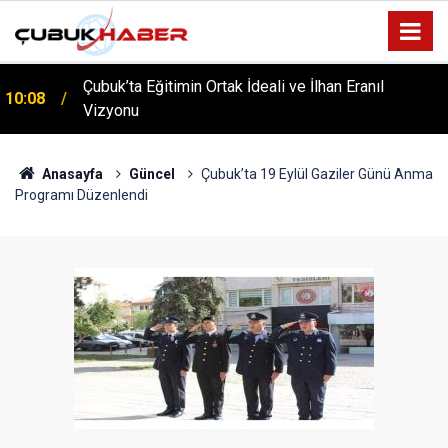
Çubuk’ta Eğitimin Ortak İdeali ve İlhan Eranıl
10:08
ÇUBUK’TA ‘YAZA MERHABA’ COŞKUSU: Kursiyerler
Vizyonu
12:06
Gönüllerince Eğlendi!
Anasayfa
Güncel
Çubuk’ta 19 Eylül Gaziler Günü Anma
Programı Düzenlendi