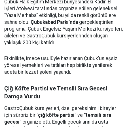
Çubuk Halk Eğitim Merkezi bünyesindeki Kadın El
İşleri Atölyesi tarafından organize edilen geleneksel
"Yaza Merhaba" etkinliği, bu yıl da renkli görüntülere
sahne oldu.
Çubukabad Parkı’nda
gerçekleştirilen
programa; Çubuk Engelsiz Yaşam Merkezi kursiyerleri,
aileleri ve GastroÇubuk kursiyerlerinden oluşan
yaklaşık 200 kişi katıldı.
Etkinlikte, imece usulüyle hazırlanan Çubuk’un eşsiz
yöresel yemekleri ve tatlıları hep birlikte yenilerek
adeta bir lezzet şöleni yaşandı.
Çiğ Köfte Partisi ve Temsili Sıra Gecesi
Damga Vurdu
GastroÇubuk kursiyerleri, özel gereksinimli bireyler
için sürpriz bir
"çiğ köfte partisi"
ve
"temsili sıra
gecesi"
organize etti. Engelli çocukların da usta