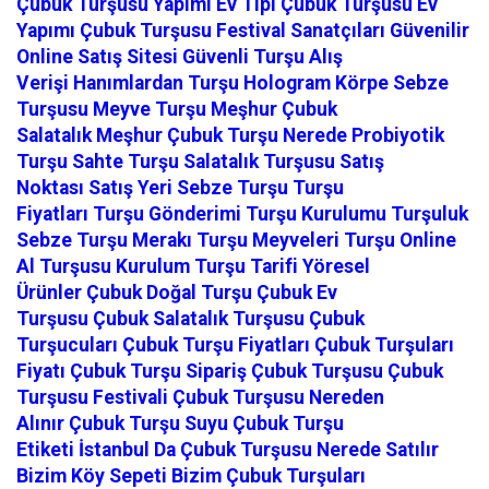
Çubuk Turşusu Yapımı
Ev Tipi Çubuk Turşusu
Ev
Yapımı Çubuk Turşusu
Festival Sanatçıları
Güvenilir
Online Satış Sitesi
Güvenli Turşu Alış
Verişi
Hanımlardan Turşu
Hologram
Körpe Sebze
Turşusu
Meyve Turşu
Meşhur Çubuk
Salatalık
Meşhur Çubuk Turşu
Nerede
Probiyotik
Turşu
Sahte Turşu
Salatalık Turşusu
Satış
Noktası
Satış Yeri
Sebze Turşu
Turşu
Fiyatları
Turşu Gönderimi
Turşu Kurulumu
Turşuluk
Sebze
Turşu Merakı
Turşu Meyveleri
Turşu Online
Al
Turşusu Kurulum
Turşu Tarifi
Yöresel
Ürünler
Çubuk Doğal Turşu
Çubuk Ev
Turşusu
Çubuk Salatalık Turşusu
Çubuk
Turşucuları
Çubuk Turşu Fiyatları
Çubuk Turşuları
Fiyatı
Çubuk Turşu Sipariş
Çubuk Turşusu
Çubuk
Turşusu Festivali
Çubuk Turşusu Nereden
Alınır
Çubuk Turşu Suyu
Çubuk Turşu
Etiketi
İstanbul Da Çubuk Turşusu Nerede Satılır
Bizim Köy Sepeti
Bizim Çubuk Turşuları