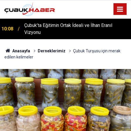
Çubuk’ta Eğitimin Ortak İdeali ve İlhan Eranıl
10:08
ÇUBUK’TA ‘YAZA MERHABA’ COŞKUSU: Kursiyerler
Vizyonu
12:06
Gönüllerince Eğlendi!
Anasayfa
Derneklerimiz
Çubuk Turşusu için merak
edilen kelimeler