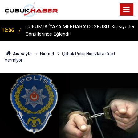
ÇUBUK’TA ‘YAZA MERHABA’ COŞKUSU: Kursiyerler
12:06
Gönüllerince Eğlendi!
Anasayfa
Güncel
Çubuk Polisi Hırsızlara Geçit
Vermiyor