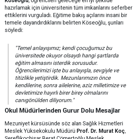
Köseoğlu
, öğrencileri geleceğe en iyi şekilde
hazırlamak için üniversitenin tüm imkanlarını seferber
ettiklerini vurguladı. Eğitime bakış açılarını insani bir
temele dayandırdıklarını belirten Köseoğlu, şunları
söyledi:
"Temel anlayışımız; kendi çocuğumuz bu
üniversitede okuyor olsaydı hangi şartlarda
eğitim almasını isterdik sorusudur.
Öğrencilerimizi işte bu anlayışla, sevgiyle ve
titizlikle yetiştirdik. Mezunlarımızın önce
kendilerine, sonra ailelerine, aziz milletimize ve
devletimize hayırlı birer birey olmalarını
canıgönülden diliyorum."
Okul Müdürlerinden Gurur Dolu Mesajlar
Mezuniyet kürsüsünde söz alan Sağlık Hizmetleri
Meslek Yüksekokulu Müdürü
Prof. Dr. Murat Koç
,
Şereflikoçhisar Berat Cömertoğlu Meslek