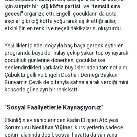
için sürpriz bir
"çiğ köfte partisi"
ve
"temsili sıra
gecesi"
organize etti. Engelli çocukların da usta
aşçılar gibi çiğ köfte yoğurarak eşlik ettiği anlar,
etkinliğin en renkli ve neşeli dakikalarını oluşturdu.
Yeşillikler içinde, doğayla baş başa gerçekleştirilen
programda büyükler halay çekip yakan top oynayarak
çocukluk günlerine dönerken; çocuklar ise
seslendirdikleri şarkılarla büyüklerinden tam not aldı.
Çubuk Engelli ve Engelli Dostları Derneği Başkanı
Bünyamin Çevik de gitarıyla sahne alarak verdiği mini
konserle güne ayrı bir renk kattı.
"Sosyal Faaliyetlerle Kaynaşıyoruz"
Etkinliğin ev sahiplerinden Kadın El İşleri Atölyesi
Sorumlusu
Neslihan Yiğiner
, kursiyerlerin sadece
eğitim alanında değil, sosyal hayatta da yan yana