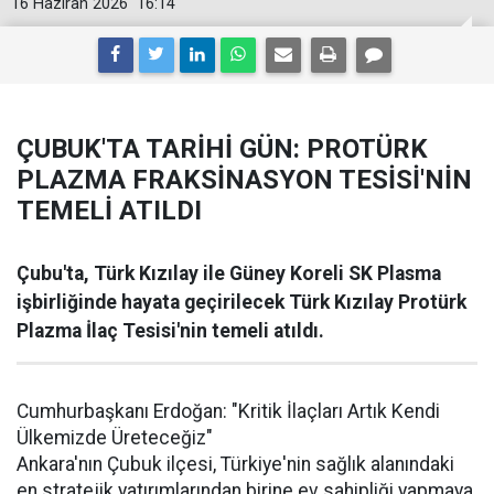
16 Haziran 2026
16:14
ÇUBUK'TA TARİHİ GÜN: PROTÜRK
PLAZMA FRAKSİNASYON TESİSİ'NİN
TEMELİ ATILDI
Çubu'ta, Türk Kızılay ile Güney Koreli SK Plasma
işbirliğinde hayata geçirilecek Türk Kızılay Protürk
Plazma İlaç Tesisi'nin temeli atıldı.
Cumhurbaşkanı Erdoğan: "Kritik İlaçları Artık Kendi
Ülkemizde Üreteceğiz"
Ankara'nın Çubuk ilçesi, Türkiye'nin sağlık alanındaki
en stratejik yatırımlarından birine ev sahipliği yapmaya