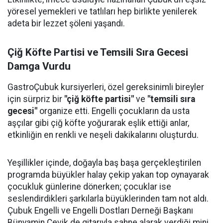
yöresel yemekleri ve tatlıları hep birlikte yenilerek
adeta bir lezzet şöleni yaşandı.
Çiğ Köfte Partisi ve Temsili Sıra Gecesi
Damga Vurdu
GastroÇubuk kursiyerleri, özel gereksinimli bireyler
için sürpriz bir
"çiğ köfte partisi"
ve
"temsili sıra
gecesi"
organize etti. Engelli çocukların da usta
aşçılar gibi çiğ köfte yoğurarak eşlik ettiği anlar,
etkinliğin en renkli ve neşeli dakikalarını oluşturdu.
Yeşillikler içinde, doğayla baş başa gerçekleştirilen
programda büyükler halay çekip yakan top oynayarak
çocukluk günlerine dönerken; çocuklar ise
seslendirdikleri şarkılarla büyüklerinden tam not aldı.
Çubuk Engelli ve Engelli Dostları Derneği Başkanı
Bünyamin Çevik de gitarıyla sahne alarak verdiği mini