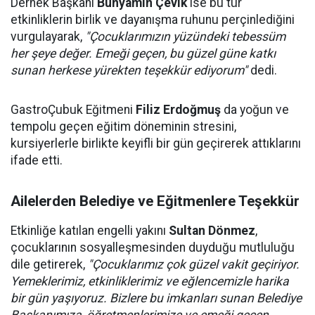
Dernek Başkanı
Bünyamin Çevik
ise bu tür
etkinliklerin birlik ve dayanışma ruhunu perçinlediğini
vurgulayarak,
"Çocuklarımızın yüzündeki tebessüm
her şeye değer. Emeği geçen, bu güzel güne katkı
sunan herkese yürekten teşekkür ediyorum"
dedi.
GastroÇubuk Eğitmeni
Filiz Erdoğmuş
da yoğun ve
tempolu geçen eğitim döneminin stresini,
kursiyerlerle birlikte keyifli bir gün geçirerek attıklarını
ifade etti.
Ailelerden Belediye ve Eğitmenlere Teşekkür
Etkinliğe katılan engelli yakını
Sultan Dönmez
,
çocuklarının sosyalleşmesinden duyduğu mutluluğu
dile getirerek,
"Çocuklarımız çok güzel vakit geçiriyor.
Yemeklerimiz, etkinliklerimiz ve eğlencemizle harika
bir gün yaşıyoruz. Bizlere bu imkanları sunan Belediye