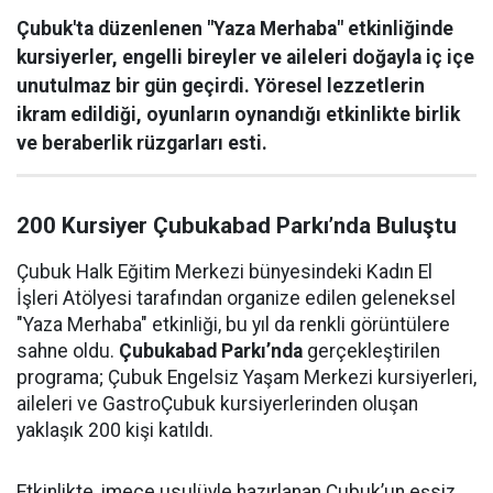
Çubuk'ta düzenlenen "Yaza Merhaba" etkinliğinde
kursiyerler, engelli bireyler ve aileleri doğayla iç içe
unutulmaz bir gün geçirdi. Yöresel lezzetlerin
ikram edildiği, oyunların oynandığı etkinlikte birlik
ve beraberlik rüzgarları esti.
200 Kursiyer Çubukabad Parkı’nda Buluştu
Çubuk Halk Eğitim Merkezi bünyesindeki Kadın El
İşleri Atölyesi tarafından organize edilen geleneksel
"Yaza Merhaba" etkinliği, bu yıl da renkli görüntülere
sahne oldu.
Çubukabad Parkı’nda
gerçekleştirilen
programa; Çubuk Engelsiz Yaşam Merkezi kursiyerleri,
aileleri ve GastroÇubuk kursiyerlerinden oluşan
yaklaşık 200 kişi katıldı.
Etkinlikte, imece usulüyle hazırlanan Çubuk’un eşsiz