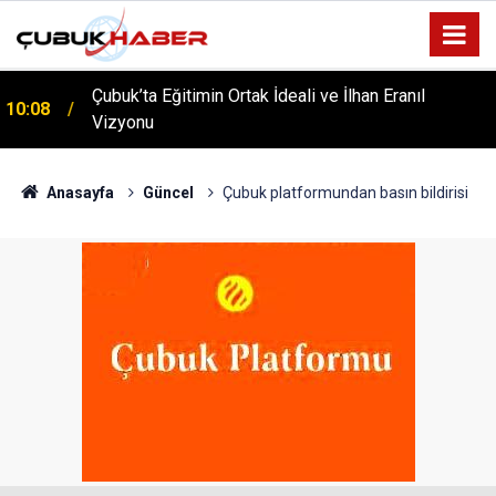
Çubuk’ta Eğitimin Ortak İdeali ve İlhan Eranıl
10:08
Vizyonu
ÇUBUK’TA ‘YAZA MERHABA’ COŞKUSU: Kursiyerler
12:06
Gönüllerince Eğlendi!
Anasayfa
Güncel
Çubuk platformundan basın bildirisi