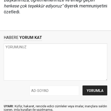
Başkanımıza, öğretmenlerimize ve emeği geçen
herkese çok teşekkür ediyoruz"
diyerek memnuniyetini
özetledi.
HABERE
YORUM KAT
UYARI:
Küfür, hakaret, rencide edici cümleler veya imalar, inançlara saldırı
içeren, imla kuralları ile yazılmamış,