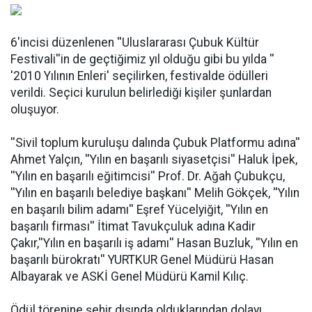
6'incisi düzenlenen ''Uluslararası Çubuk Kültür
Festivali''in de geçtiğimiz yıl olduğu gibi bu yılda ''
'2010 Yılının Enleri' seçilirken, festivalde ödülleri
verildi. Seçici kurulun belirlediği kişiler şunlardan
oluşuyor.
''Sivil toplum kuruluşu dalında Çubuk Platformu adına''
Ahmet Yalçın, ''Yılın en başarılı siyasetçisi'' Haluk İpek,
''Yılın en başarılı eğitimcisi'' Prof. Dr. Ağah Çubukçu,
''Yılın en başarılı belediye başkanı'' Melih Gökçek, ''Yılın
en başarılı bilim adamı'' Eşref Yücelyiğit, ''Yılın en
başarılı firması'' İtimat Tavukçuluk adına Kadir
Çakır,''Yılın en başarılı iş adamı'' Hasan Buzluk, ''Yılın en
başarılı bürokratı'' YURTKUR Genel Müdürü Hasan
Albayarak ve ASKİ Genel Müdürü Kamil Kılıç.
Ödül törenine şehir dışında olduklarından dolayı