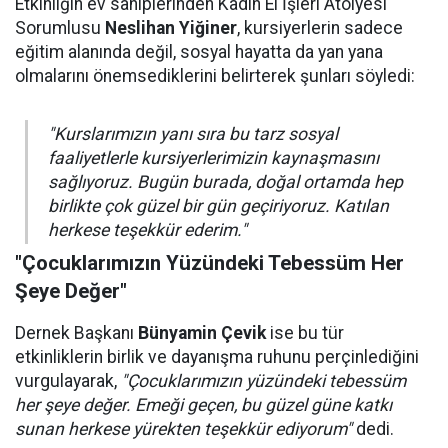
Etkinliğin ev sahiplerinden Kadın El İşleri Atölyesi
Sorumlusu
Neslihan Yiğiner
, kursiyerlerin sadece
eğitim alanında değil, sosyal hayatta da yan yana
olmalarını önemsediklerini belirterek şunları söyledi:
"Kurslarımızın yanı sıra bu tarz sosyal
faaliyetlerle kursiyerlerimizin kaynaşmasını
sağlıyoruz. Bugün burada, doğal ortamda hep
birlikte çok güzel bir gün geçiriyoruz. Katılan
herkese teşekkür ederim."
"Çocuklarımızın Yüzündeki Tebessüm Her
Şeye Değer"
Dernek Başkanı
Bünyamin Çevik
ise bu tür
etkinliklerin birlik ve dayanışma ruhunu perçinlediğini
vurgulayarak,
"Çocuklarımızın yüzündeki tebessüm
her şeye değer. Emeği geçen, bu güzel güne katkı
sunan herkese yürekten teşekkür ediyorum"
dedi.