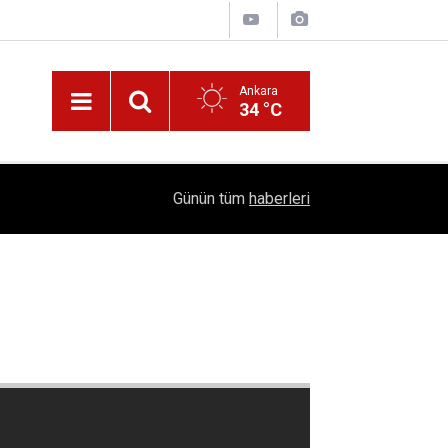
Ankara
34 °C
Nüfus Kütüğünde Çubuk Rüzgarı: Ankara'da "Çub
16:11
Günün tüm
haberleri
Belli Oldu!