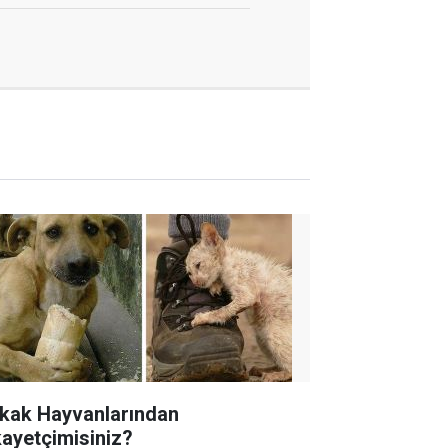
kak Hayvanlarından
kayetçimisiniz?