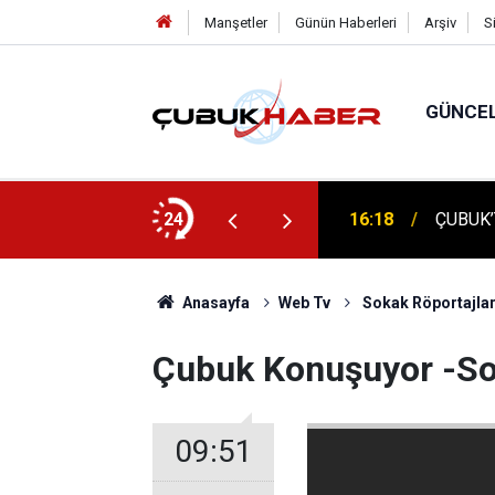
Manşetler
Günün Haberleri
Arşiv
S
GÜNCE
ÇUBUK'
: AYBÜ’LÜ 1504 ÖĞRENCİ KEP ATTI!
24
16:14
TEMELİ
Anasayfa
Web Tv
Sokak Röportajlar
Çubuk Konuşuyor -Sok
09:51