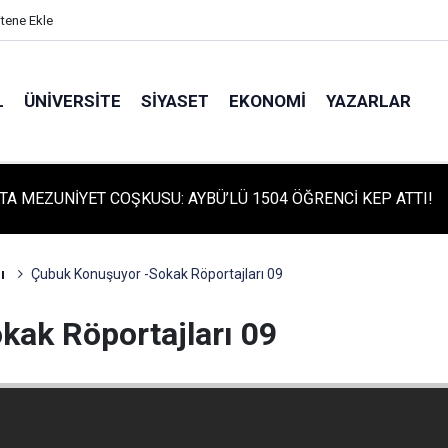
itene Ekle
L
ÜNIVERSITE
SIYASET
EKONOMI
YAZARLAR
TA TARİHİ GÜN: PROTÜRK PLAZMA FRAKSİNASYON TESİSİ'NİN
 ATILDI
ı
Çubuk Konuşuyor -Sokak Röportajları 09
ak Röportajları 09