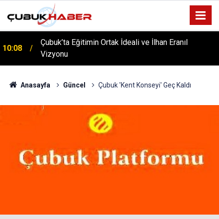
Çubuk’ta Eğitimin Ortak İdeali ve İlhan Eranıl
10:08
ÇUBUK’TA ‘YAZA MERHABA’ COŞKUSU: Kursiyerler
Vizyonu
12:06
Gönüllerince Eğlendi!
Anasayfa
Güncel
Çubuk 'Kent Konseyi' Geç Kaldı