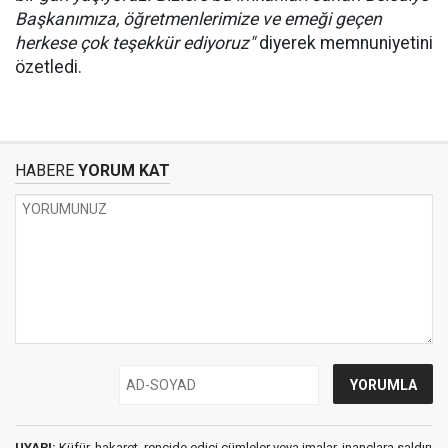
Başkanımıza, öğretmenlerimize ve emeği geçen
herkese çok teşekkür ediyoruz"
diyerek memnuniyetini
özetledi.
HABERE
YORUM KAT
UYARI:
Küfür, hakaret, rencide edici cümleler veya imalar, inançlara saldırı