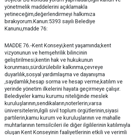
yönetmelik maddelerini açıklamakla
yetineceğim,değerlendirmeyi halkımıza
bırakıyorum.Kanun:5393 sayılı Belediye
Kanunu,madde 76:
MADDE 76.-Kent Konseyi,kent yaşamında;kent
vizyonunun ve hemşehrilik bilincinin
geliştirilmesi,kentin hak ve hukukunun
korunması,sürdürülebilir kalkınma,çevreye
duyarlılık,sosyal yardımlaşma ve dayanışma
,saydamlık,hesap sorma ve hesap verme,katılım ve
yerinde yönetim ilkelerini hayata geçirmeye çalışır.
Belediyeler kamu kurumu niteliğinde meslek
kuruluşlarının,sendikaların,noterlerin,varsa
üniversitelerin,ilgili sivil toplum örgütlerinin,siyasi
partilerin,kamu kurum ve kuruluşlarının ve mahalle
muhtarlarının temsilcileri ile diğer ilgililerinin katılımıyla
oluşan Kent Konseyinin faaliyetlerinin etkili ve verimli