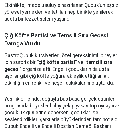
Etkinlikte, imece usulüyle hazırlanan Çubuk’un eşsiz
yöresel yemekleri ve tatlıları hep birlikte yenilerek
adeta bir lezzet şöleni yaşandı.
Çiğ Köfte Partisi ve Temsili Sıra Gecesi
Damga Vurdu
GastroÇubuk kursiyerleri, özel gereksinimli bireyler
için sürpriz bir
"çiğ köfte partisi"
ve
"temsili sıra
gecesi"
organize etti. Engelli çocukların da usta
aşçılar gibi çiğ köfte yoğurarak eşlik ettiği anlar,
etkinliğin en renkli ve neşeli dakikalarını oluşturdu.
Yeşillikler içinde, doğayla baş başa gerçekleştirilen
programda büyükler halay çekip yakan top oynayarak
çocukluk günlerine dönerken; çocuklar ise
seslendirdikleri şarkılarla büyüklerinden tam not aldı.
Çubuk Engelli ve Engelli Dostları Derneği Başkanı