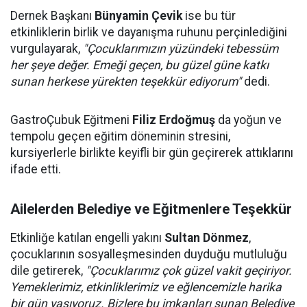
Dernek Başkanı
Bünyamin Çevik
ise bu tür
etkinliklerin birlik ve dayanışma ruhunu perçinlediğini
vurgulayarak,
"Çocuklarımızın yüzündeki tebessüm
her şeye değer. Emeği geçen, bu güzel güne katkı
sunan herkese yürekten teşekkür ediyorum"
dedi.
GastroÇubuk Eğitmeni
Filiz Erdoğmuş
da yoğun ve
tempolu geçen eğitim döneminin stresini,
kursiyerlerle birlikte keyifli bir gün geçirerek attıklarını
ifade etti.
Ailelerden Belediye ve Eğitmenlere Teşekkür
Etkinliğe katılan engelli yakını
Sultan Dönmez
,
çocuklarının sosyalleşmesinden duyduğu mutluluğu
dile getirerek,
"Çocuklarımız çok güzel vakit geçiriyor.
Yemeklerimiz, etkinliklerimiz ve eğlencemizle harika
bir gün yaşıyoruz. Bizlere bu imkanları sunan Belediye