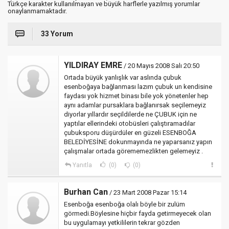
Türkçe karakter kullanılmayan ve büyük harflerle yazılmış yorumlar
onaylanmamaktadır.
33 Yorum
YILDIRAY EMRE
/ 20 Mayıs 2008 Salı 20:50
Ortada büyük yanlışlık var aslında çubuk
esenboğaya bağlanması lazım çubuk un kendisine
faydası yok hizmet binası bile yok yönetenler hep
aynı adamlar pursaklara bağlanırsak seçilemeyiz
diyorlar yıllardır seçildilerde ne ÇUBUK için ne
yaptılar ellerindeki otobüsleri çalıştıramadılar
çubuksporu düşürdüler en güzeli ESENBOĞA
BELEDİYESİNE dokunmayında ne yaparsanız yapın
çalışmalar ortada görememezlikten gelemeyiz .
Yanıtla
(0)
(0)
Burhan Can
/ 23 Mart 2008 Pazar 15:14
Esenboğa esenboğa olalı böyle bir zulüm
görmedi.Böylesine hiçbir fayda getirmeyecek olan
bu uygulamayı yetkililerin tekrar gözden