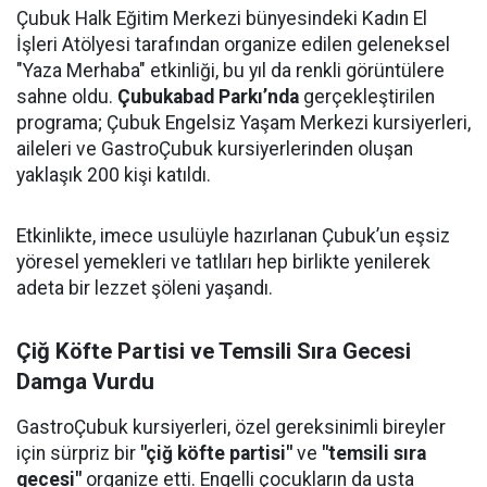
Çubuk Halk Eğitim Merkezi bünyesindeki Kadın El
İşleri Atölyesi tarafından organize edilen geleneksel
"Yaza Merhaba" etkinliği, bu yıl da renkli görüntülere
sahne oldu.
Çubukabad Parkı’nda
gerçekleştirilen
programa; Çubuk Engelsiz Yaşam Merkezi kursiyerleri,
aileleri ve GastroÇubuk kursiyerlerinden oluşan
yaklaşık 200 kişi katıldı.
Etkinlikte, imece usulüyle hazırlanan Çubuk’un eşsiz
yöresel yemekleri ve tatlıları hep birlikte yenilerek
adeta bir lezzet şöleni yaşandı.
Çiğ Köfte Partisi ve Temsili Sıra Gecesi
Damga Vurdu
GastroÇubuk kursiyerleri, özel gereksinimli bireyler
için sürpriz bir
"çiğ köfte partisi"
ve
"temsili sıra
gecesi"
organize etti. Engelli çocukların da usta