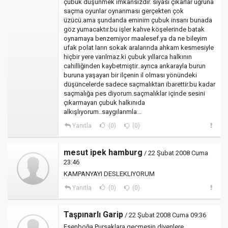
çubuk düşünmek imkansızdır. siyasi çıkarlar uğruna
saçma oyunlar oynanması gerçekten çok
üzücü.ama şundanda eminim çubuk insanı bunada
göz yumacaktır.bu işler kahve köşelerinde batak
oynamaya benzemiyor maalesef.ya da ne bileyim
ufak polat ların sokak aralarında ahkam kesmesiyle
hiçbir yere varılmaz.ki çubuk yıllarca halkının
cahilliğinden kaybetmiştir..ayrıca ankarayla burun
buruna yaşayan bir ilçenin il olması yönündeki
düşüncelerde sadece saçmalıktan ibarettir.bu kadar
saçmalığa pes diyorum.saçmalıklar içinde sesini
çıkarmayan çubuk halkınıda
alkışlıyorum..saygılarımla...
Yanıtla
(0)
(0)
mesut ipek hamburg
/ 22 Şubat 2008 Cuma
23:46
KAMPANYAYI DESLEKLIYORUM
Yanıtla
(0)
(0)
Taşpınarlı Garip
/ 22 Şubat 2008 Cuma 09:36
Esenboğa Pursaklara geçmesin diyenlere