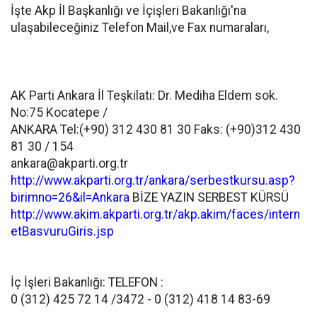
İşte Akp İl Başkanlığı ve İçişleri Bakanlığı'na
ulaşabileceğiniz Telefon Mail,ve Fax numaraları,
AK Parti Ankara İl Teşkilatı: Dr. Mediha Eldem sok.
No:75 Kocatepe /
ANKARA Tel:(+90) 312 430 81 30 Faks: (+90)312 430
81 30 / 154
ankara@akparti.org.tr
http://www.akparti.org.tr/ankara/serbestkursu.asp?
birimno=26&il=Ankara
BİZE YAZIN SERBEST KÜRSÜ
http://www.akim.akparti.org.tr/akp.akim/faces/intern
etBasvuruGiris.jsp
İç İşleri Bakanlığı: TELEFON :
0 (312) 425 72 14 /3472 - 0 (312) 418 14 83-69