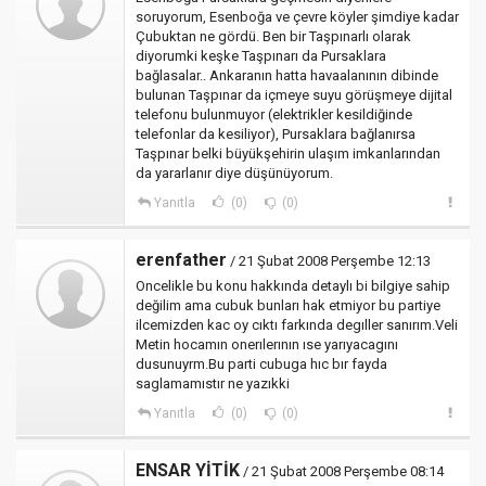
soruyorum, Esenboğa ve çevre köyler şimdiye kadar
Çubuktan ne gördü. Ben bir Taşpınarlı olarak
diyorumki keşke Taşpınarı da Pursaklara
bağlasalar.. Ankaranın hatta havaalanının dibinde
bulunan Taşpınar da içmeye suyu görüşmeye dijital
telefonu bulunmuyor (elektrikler kesildiğinde
telefonlar da kesiliyor), Pursaklara bağlanırsa
Taşpınar belki büyükşehirin ulaşım imkanlarından
da yararlanır diye düşünüyorum.
Yanıtla
(0)
(0)
erenfather
/ 21 Şubat 2008 Perşembe 12:13
Oncelikle bu konu hakkında detaylı bi bilgiye sahip
değilim ama cubuk bunları hak etmiyor bu partiye
ilcemizden kac oy cıktı farkında degıller sanırım.Veli
Metin hocamın onerılerının ıse yarıyacagını
dusunuyrm.Bu parti cubuga hıc bır fayda
saglamamıstır ne yazıkki
Yanıtla
(0)
(0)
ENSAR YİTİK
/ 21 Şubat 2008 Perşembe 08:14