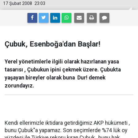
17 Şubat 2008
23:03
Çubuk, Esenboğa'dan Başlar!
Yerel yönetimlerle ilgili olarak hazırlanan yasa
tasarısı , Çubukun ipini çekmek üzere. Çubukta
yaşayan bireyler olarak buna  Dur! demek
zorundayız.
Kendi ellerimizle iktidara getirdiğimiz AKP hükümeti ,
bunu Çubuk"a yapamaz. Son seçimlerde %74 lük oy
yüzdesi ile Türkiye rekoru kıran Çubuk , bunu hak