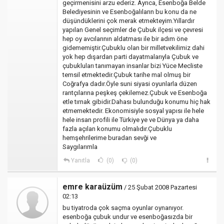
geçirmenisini arzu ederiz. Ayrıca, Esenboğa Belde
Belediyesinin ve Esenboğalıların bu konu da ne
düşündüklerini çok merak etmekteyim.Yıllardır
yapılan Genel seçimler de Çubuk ilçesi ve çevresi
hep oy avcılarının aldatması ile bir adım öne
gidememiştir.Çubuklu olan bir milletvekilimiz dahi
yok hep dışardan parti dayatmalarıyla Çubuk ve
çubukluları tanımayan insanlar bizi Yüce Mecliste
temsil etmektedir.Çubuk tarihe mal olmuş bir
Coğrafya dadır.Öyle suni siyasi oyunlarla düzen
rantçılarına peşkeş çekilemez.Çubuk ve Esenboğa
etle tırnak gibidir.Dahası bulunduğu konumu hiç hak
etmemektedir. Ekonomisiyle sosyal yapısı ile hele
hele insan profili ile Türkiye ye ve Dünya ya daha
fazla açılan konumu olmalıdır.Çubuklu
hemşehrilerime buradan sevği ve
Saygılarımla
Yanıtla
(0)
(0)
emre karaüzüm
/ 25 Şubat 2008 Pazartesi
02:13
bu tiyatroda çok saçma oyunlar oynanıyor.
esenboğa çubuk undur ve esenboğasızda bir