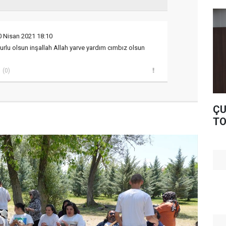
0 Nisan 2021 18:10
rlu olsun inşallah Allah yarve yardım cımbız olsun
(0)
ÇU
TO