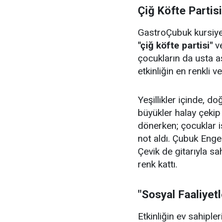
Çiğ Köfte Partis
GastroÇubuk kursiyerl
"çiğ köfte partisi"
v
çocukların da usta aş
etkinliğin en renkli v
Yeşillikler içinde, 
büyükler halay çeki
dönerken; çocuklar i
not aldı. Çubuk Enge
Çevik de gitarıyla sa
renk kattı.
"Sosyal Faaliyet
Etkinliğin ev sahiple