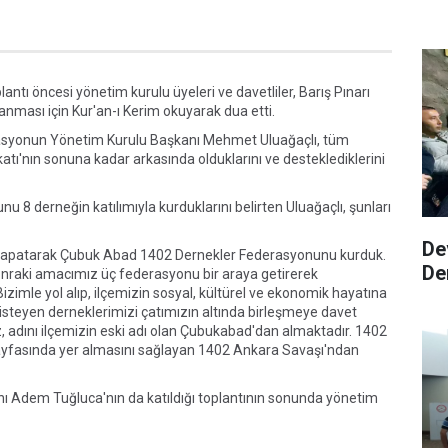
ntı öncesi yönetim kurulu üyeleri ve davetliler, Barış Pınarı
anması için Kur'an-ı Kerim okuyarak dua etti.
asyonun Yönetim Kurulu Başkanı Mehmet Uluağaçlı, tüm
ekatı'nın sonuna kadar arkasında olduklarını ve desteklediklerini
u 8 derneğin katılımıyla kurduklarını belirten Uluağaçlı, şunları
De
ni kapatarak Çubuk Abad 1402 Dernekler Federasyonunu kurduk.
De
sonraki amacımız üç federasyonu bir araya getirerek
zimle yol alıp, ilçemizin sosyal, kültürel ve ekonomik hayatına
isteyen derneklerimizi çatımızın altında birleşmeye davet
adını ilçemizin eski adı olan Çubukabad'dan almaktadır. 1402
sayfasında yer almasını sağlayan 1402 Ankara Savaşı'ndan
ı Adem Tuğluca'nın da katıldığı toplantının sonunda yönetim