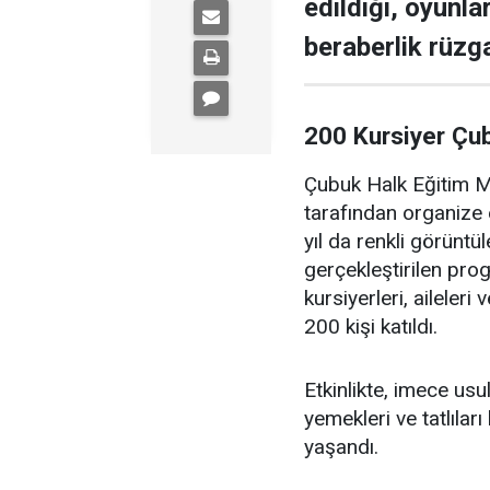
edildiği, oyunla
beraberlik rüzga
200 Kursiyer Çu
Çubuk Halk Eğitim Me
tarafından organize 
yıl da renkli görüntü
gerçekleştirilen pr
kursiyerleri, aileler
200 kişi katıldı.
Etkinlikte, imece us
yemekleri ve tatlıları
yaşandı.