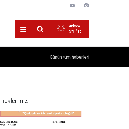
Ankara
21 °C
!
16:41
1504 Kep, Tek Bir Hedef: Bilim Kenti Çubuk
Günün tüm
haberleri
rneklerimiz