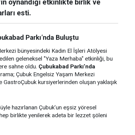
rın oynandığı etkinlikte birlik ve
rları esti.
bukabad Parkı’nda Buluştu
rkezi bünyesindeki Kadın El İşleri Atölyesi
edilen geleneksel "Yaza Merhaba" etkinliği, bu
lere sahne oldu.
Çubukabad Parkı’nda
ograma; Çubuk Engelsiz Yaşam Merkezi
i ve GastroÇubuk kursiyerlerinden oluşan yaklaşık
ulüyle hazırlanan Çubuk’un eşsiz yöresel
 hep birlikte yenilerek adeta bir lezzet şöleni