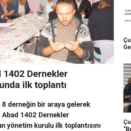
Çu
Ge
 1402 Dernekler
nda ilk toplantı
 8 derneğin bir araya gelerek
 Abad 1402 Dernekler
Çu
 yönetim kurulu ilk toplantısını
“B