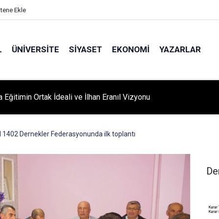
itene Ekle
L
ÜNIVERSITE
SIYASET
EKONOMI
YAZARLAR
A ‘YAZA MERHABA’ COŞKUSU: Kursiyerler Gönüllerince Eğlendi
1402 Dernekler Federasyonunda ilk toplantı
De