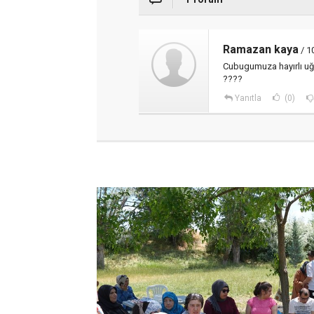
Ramazan kaya
/ 1
Cubugumuza hayırlı uğu
????
Yanıtla
(0)