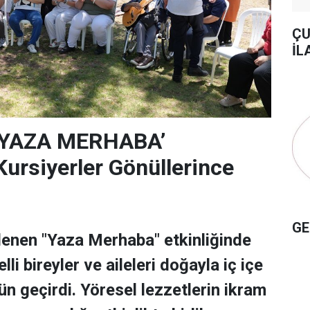
ÇU
İL
‘YAZA MERHABA’
rsiyerler Gönüllerince
GE
lenen "Yaza Merhaba" etkinliğinde
lli bireyler ve aileleri doğayla iç içe
ün geçirdi. Yöresel lezzetlerin ikram