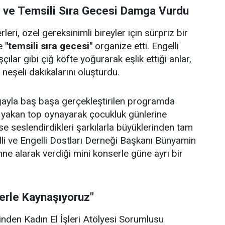
i ve Temsili Sıra Gecesi Damga Vurdu
eri, özel gereksinimli bireyler için sürpriz bir
e
"temsili sıra gecesi"
organize etti. Engelli
çılar gibi çiğ köfte yoğurarak eşlik ettiği anlar,
e neşeli dakikalarını oluşturdu.
doğayla baş başa gerçekleştirilen programda
p yakan top oynayarak çocukluk günlerine
se seslendirdikleri şarkılarla büyüklerinden tam
lli ve Engelli Dostları Derneği Başkanı Bünyamin
hne alarak verdiği mini konserle güne ayrı bir
lerle Kaynaşıyoruz"
rinden Kadın El İşleri Atölyesi Sorumlusu