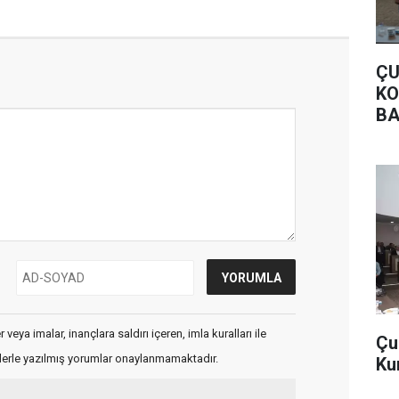
ÇU
KO
BA
veya imalar, inançlara saldırı içeren, imla kuralları ile
Çu
flerle yazılmış yorumlar onaylanmamaktadır.
Ku