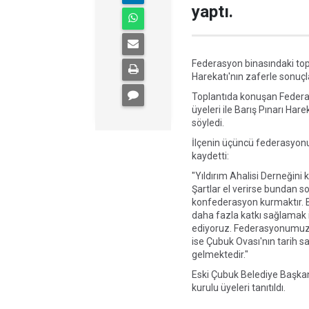
yaptı.
Federasyon binasındaki topla
Harekatı'nın zaferle sonuçl
Toplantıda konuşan Feder
üyeleri ile Barış Pınarı Har
söyledi.
İlçenin üçüncü federasyonun
kaydetti:
"Yıldırım Ahalisi Derneği
Şartlar el verirse bundan 
konfederasyon kurmaktır. Bi
daha fazla katkı sağlamak 
ediyoruz. Federasyonumuz, 
ise Çubuk Ovası'nın tarih 
gelmektedir."
Eski Çubuk Belediye Başkan
kurulu üyeleri tanıtıldı.