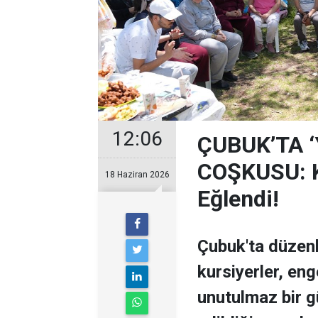
12:06
ÇUBUK’TA 
COŞKUSU: Ku
18 Haziran 2026
Eğlendi!
Çubuk'ta düzen
kursiyerler, enge
unutulmaz bir g