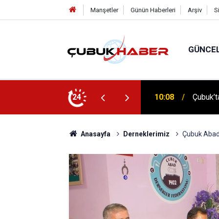
Manşetler
Günün Haberleri
Arşiv
S
GÜNCE
 İlhan Eranıl Vizyonu
24
12:06
ÇUBUK’T
Anasayfa
Derneklerimiz
Çubuk Abad 