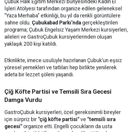
Çubuk Halk Eğitim Merkezi bünyesindeki Kadın El
İşleri Atölyesi tarafından organize edilen geleneksel
"Yaza Merhaba" etkinliği, bu yıl da renkli görüntülere
sahne oldu.
Çubukabad Parkı’nda
gerçekleştirilen
programa; Çubuk Engelsiz Yaşam Merkezi kursiyerleri,
aileleri ve GastroÇubuk kursiyerlerinden oluşan
yaklaşık 200 kişi katıldı.
Etkinlikte, imece usulüyle hazırlanan Çubuk’un eşsiz
yöresel yemekleri ve tatlıları hep birlikte yenilerek
adeta bir lezzet şöleni yaşandı.
Çiğ Köfte Partisi ve Temsili Sıra Gecesi
Damga Vurdu
GastroÇubuk kursiyerleri, özel gereksinimli bireyler
için sürpriz bir
"çiğ köfte partisi"
ve
"temsili sıra
gecesi"
organize etti. Engelli çocukların da usta