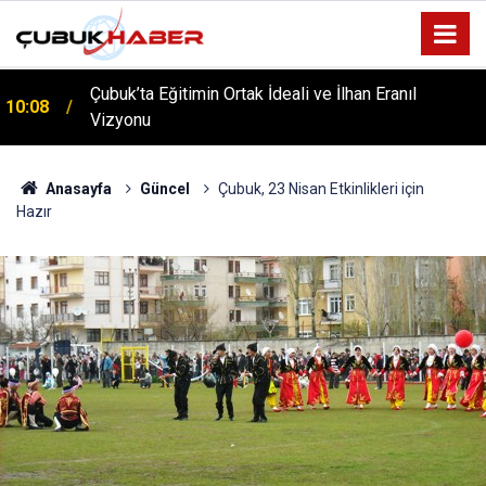
Çubuk’ta Eğitimin Ortak İdeali ve İlhan Eranıl
10:08
Vizyonu
ÇUBUK’TA ‘YAZA MERHABA’ COŞKUSU: Kursiyerler
12:06
Gönüllerince Eğlendi!
Anasayfa
Güncel
Çubuk, 23 Nisan Etkinlikleri için
Hazır