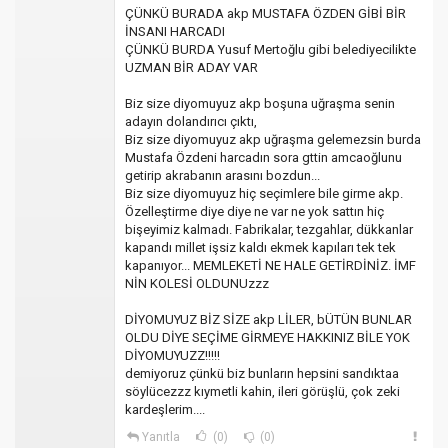
ÇÜNKÜ BURADA akp MUSTAFA ÖZDEN GİBİ BİR
İNSANI HARCADI
ÇÜNKÜ BURDA Yusuf Mertoğlu gibi belediyecilikte
UZMAN BİR ADAY VAR
Biz size diyomuyuz akp boşuna uğraşma senin
adayın dolandırıcı çıktı,
Biz size diyomuyuz akp uğraşma gelemezsin burda
Mustafa Özdeni harcadın sora gttin amcaoğlunu
getirip akrabanın arasını bozdun...
Biz size diyomuyuz hiç seçimlere bile girme akp.
Özelleştirme diye diye ne var ne yok sattın hiç
bişeyimiz kalmadı. Fabrikalar, tezgahlar, dükkanlar
kapandı millet işsiz kaldı ekmek kapıları tek tek
kapanıyor... MEMLEKETİ NE HALE GETİRDİNİZ. İMF
NİN KOLESİ OLDUNUzzz
DİYOMUYUZ BİZ SİZE akp LİLER, bÜTÜN BUNLAR
OLDU DİYE SEÇİME GİRMEYE HAKKINIZ BİLE YOK
DİYOMUYUZZ!!!!!
demiyoruz çünkü biz bunların hepsini sandıktaa
söylücezzz kıymetli kahin, ileri görüşlü, çok zeki
kardeşlerim....
Yanıtla
(0)
(0)