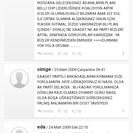
İKDİDARA GELECEKSİNİZ ADAMLARIN PLANI
BELLİ CHP LİDERLİĞİNDE KOALİSYON ARTIK
SİZLER OLURMUSUNUZ BİLEMEM AMA SİZ SOL
İLE ORTAK OLMAYA ALIŞKINSINIZ ONUN İÇİN
YÜKSEK İHTİMAL SİZDE VARSINIZDIR BU PLAN
İÇİNDE= SONUÇ NE SAADET NE AK PARTİ BİZLERİ
APTAL SINIFINDA GÖRÜYORLAR KARDEŞİM . YA
BİZLER KENDİMİZDEN EMİNSEK >>>>DURMAK
YOK YOLA DEVAM.............
Yanıtla
(0)
(0)
simge
/ 25 Mart 2009 Çarşamba 09:41
SAADET PARTİLİ ARKADAŞLARIM KIYAMAM SİZE
YORULMAYIN. NİYE UĞRAŞIYONUZ Kİ NASIL OLSA
AK PARTİ GELACEK . BU KADAR YORULMANIZA
GÖNLÜM RAZI OLMADI.29 MART GÜNÜ NASIL
OLSA BOŞA UĞRAŞTIĞINIZI GÖRECEKSİNİZ.
YALNIŞ ANLAMAYIN BİR DOST TAVSİYESİ
Yanıtla
(0)
(0)
eda
/ 24 Mart 2009 Salı 22:10