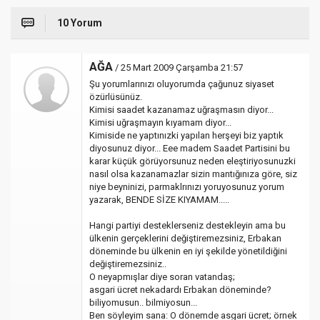
10 Yorum
AĞA
/ 25 Mart 2009 Çarşamba 21:57
Şu yorumlarınızı oluyorumda çağunuz siyaset
özürlüsünüz.
Kimisi saadet kazanamaz uğraşmasın diyor...
Kimisi uğraşmayın kıyamam diyor...
Kimiside ne yaptınızki yapılan herşeyi biz yaptık
diyosunuz diyor... Eee madem Saadet Partisini bu
karar küçük görüyorsunuz neden eleştiriyosunuzki
nasıl olsa kazanamazlar sizin mantığınıza göre, siz
niye beyninizi, parmaklrınızı yoruyosunuz yorum
yazarak, BENDE SİZE KIYAMAM.....
Hangi partiyi desteklerseniz destekleyin ama bu
ülkenin gerçeklerini değiştiremezsiniz, Erbakan
döneminde bu ülkenin en iyi şekilde yönetildiğini
değiştiremezsiniz..
O neyapmışlar diye soran vatandaş;
asgari ücret nekadardı Erbakan döneminde?
biliyomusun.. bilmiyosun...
Ben söyleyim sana: O dönemde asgari ücret; örnek