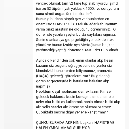
vericek olursak tam 52 tane tüp alabiliyordu, şimdi
ise bu 52 tüpün fiyatı yaklaşık 1500tl ve soruyorum
sana şimdi asgari ücret ne kadar?
Bunun gibi daha birçok şey var bunlardan en
önemliside HAVUZ SİSTEMİDİR eğer kabiliyetiniz
varsa biraz araştırın ne olduğunu öğrenirsiniz... O
dönemde yapılan şeyler burda sayfalara sığmaz.
Senin o ankaraya gidip geldiğin yol eskiden tek
yöndü ve bunun iznide syn Mertoğlunun başkan
yardımcılığı yaptığı dönemde ASKERİYEDEN alındı.
Ayrıca o kendinden çok emin olanlar akp kesin
kazanır siz boşuna uğraşıyosunuz diyenler siz
kimsinizki, bunu nerden biliyosunuz, aramızda
(HAŞA) geleceği görenlermi var? Bu geleceği
görenler geçmişide bi hatırlasın bakalım akp
napmış?
Neoldum deyil neolucam demek lazım Kimse
gelecek hakkında kesin konuşmasın daha neler
neler olur belki oy kullanmak nasip olmaz belki akp
alır belki saadet alır kimse ne olucanı bilemez
Çubuktaki seçimi diğer yerlerle karıştırmayın.
ÇÜNKÜ BURADA AKP NİN başkanı HAPİSTE VE
HALEN YARGILAMASI SÜRÜYOR.