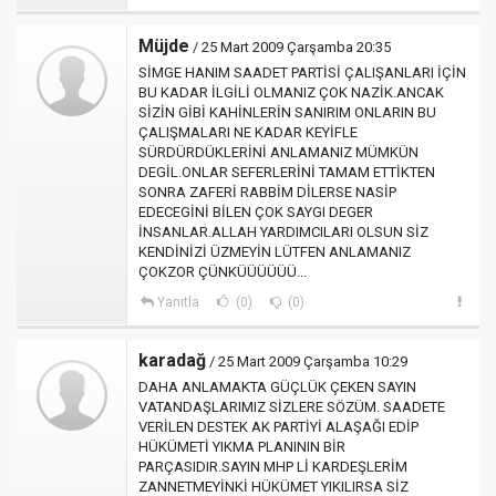
Müjde
/ 25 Mart 2009 Çarşamba 20:35
SİMGE HANIM SAADET PARTİSİ ÇALIŞANLARI İÇİN
BU KADAR İLGİLİ OLMANIZ ÇOK NAZİK.ANCAK
SİZİN GİBİ KAHİNLERİN SANIRIM ONLARIN BU
ÇALIŞMALARI NE KADAR KEYİFLE
SÜRDÜRDÜKLERİNİ ANLAMANIZ MÜMKÜN
DEGİL.ONLAR SEFERLERİNİ TAMAM ETTİKTEN
SONRA ZAFERİ RABBİM DİLERSE NASİP
EDECEGİNİ BİLEN ÇOK SAYGI DEGER
İNSANLAR.ALLAH YARDIMCILARI OLSUN SİZ
KENDİNİZİ ÜZMEYİN LÜTFEN ANLAMANIZ
ÇOKZOR ÇÜNKÜÜÜÜÜÜ...
Yanıtla
(0)
(0)
karadağ
/ 25 Mart 2009 Çarşamba 10:29
DAHA ANLAMAKTA GÜÇLÜK ÇEKEN SAYIN
VATANDAŞLARIMIZ SİZLERE SÖZÜM. SAADETE
VERİLEN DESTEK AK PARTİYİ ALAŞAĞI EDİP
HÜKÜMETİ YIKMA PLANININ BİR
PARÇASIDIR.SAYIN MHP Lİ KARDEŞLERİM
ZANNETMEYİNKİ HÜKÜMET YIKILIRSA SİZ