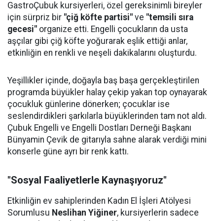
GastroÇubuk kursiyerleri, özel gereksinimli bireyler
için sürpriz bir
"çiğ köfte partisi"
ve
"temsili sıra
gecesi"
organize etti. Engelli çocukların da usta
aşçılar gibi çiğ köfte yoğurarak eşlik ettiği anlar,
etkinliğin en renkli ve neşeli dakikalarını oluşturdu.
Yeşillikler içinde, doğayla baş başa gerçekleştirilen
programda büyükler halay çekip yakan top oynayarak
çocukluk günlerine dönerken; çocuklar ise
seslendirdikleri şarkılarla büyüklerinden tam not aldı.
Çubuk Engelli ve Engelli Dostları Derneği Başkanı
Bünyamin Çevik de gitarıyla sahne alarak verdiği mini
konserle güne ayrı bir renk kattı.
"Sosyal Faaliyetlerle Kaynaşıyoruz"
Etkinliğin ev sahiplerinden Kadın El İşleri Atölyesi
Sorumlusu
Neslihan Yiğiner
, kursiyerlerin sadece