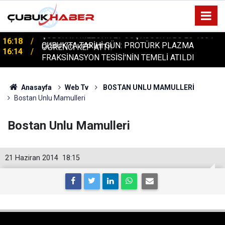
ÇUBUK’TA MEZUNİYET COŞKUSU: AYBÜ’LÜ 1504
16:18
ÖĞRENCİ KEP ATTI!
ÇUBUK'TA TARİHİ GÜN: PROTÜRK PLAZMA
16:14
FRAKSİNASYON TESİSİ'NİN TEMELİ ATILDI
Anasayfa
Web Tv
BOSTAN UNLU MAMULLERİ
Bostan Unlu Mamulleri
Bostan Unlu Mamulleri
21 Haziran 2014
18:15