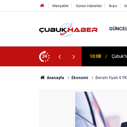
Manşetler
Günün Haberleri
Arşiv
S
GÜNCE
 İlhan Eranıl Vizyonu
24
12:06
ÇUBUK’T
Anasayfa
Ekonomi
Benzin fiyatı 4 Y