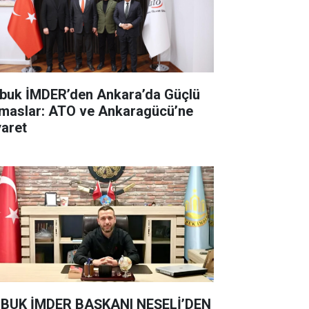
buk İMDER’den Ankara’da Güçlü
maslar: ATO ve Ankaragücü’ne
yaret
BUK İMDER BAŞKANI NEŞELİ’DEN