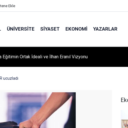
itene Ekle
L
ÜNIVERSITE
SIYASET
EKONOMI
YAZARLAR
A ‘YAZA MERHABA’ COŞKUSU: Kursiyerler Gönüllerince Eğlendi
KR ucuzladı
Ek