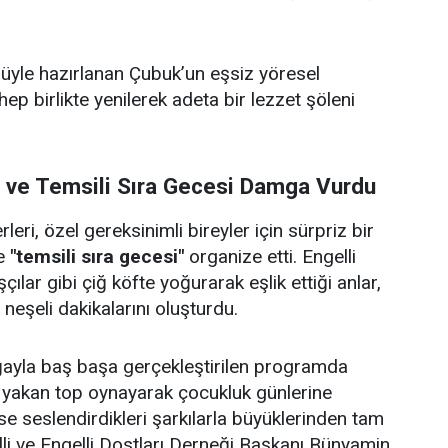
ulüyle hazırlanan Çubuk’un eşsiz yöresel
 hep birlikte yenilerek adeta bir lezzet şöleni
i ve Temsili Sıra Gecesi Damga Vurdu
eri, özel gereksinimli bireyler için sürpriz bir
e
"temsili sıra gecesi"
organize etti. Engelli
çılar gibi çiğ köfte yoğurarak eşlik ettiği anlar,
e neşeli dakikalarını oluşturdu.
doğayla baş başa gerçekleştirilen programda
p yakan top oynayarak çocukluk günlerine
se seslendirdikleri şarkılarla büyüklerinden tam
lli ve Engelli Dostları Derneği Başkanı Bünyamin