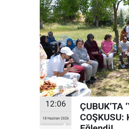
12:06
ÇUBUK’TA 
COŞKUSU: Ku
18 Haziran 2026
Eğlendi!