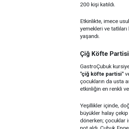
200 kişi katıldı.
Etkinlikte, imece us
yemekleri ve tatlıları
yaşandı.
Çiğ Köfte Partis
GastroÇubuk kursiyerl
"çiğ köfte partisi"
v
çocukların da usta aş
etkinliğin en renkli v
Yeşillikler içinde, 
büyükler halay çeki
dönerken; çocuklar i
not aldı. Çubuk Enge