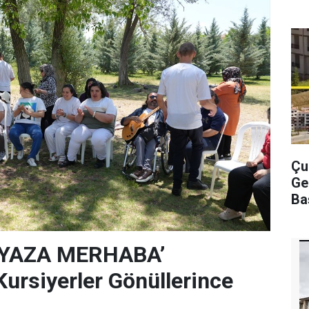
Çu
Ge
Ba
‘YAZA MERHABA’
rsiyerler Gönüllerince