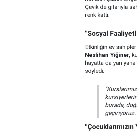
Çevik de gitarıyla sa
renk kattı.
"Sosyal Faaliyet
Etkinliğin ev sahiple
Neslihan Yiğiner
, k
hayatta da yan yana 
söyledi:
"Kurslarımızı
kursiyerler
burada, doğa
geçiriyoruz.
"Çocuklarımızın