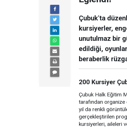
Çubuk'ta düzen
kursiyerler, enge
unutulmaz bir g
edildiği, oyunla
beraberlik rüzga
200 Kursiyer Çu
Çubuk Halk Eğitim Me
tarafından organize 
yıl da renkli görüntü
gerçekleştirilen pr
kursiyerleri, aileler