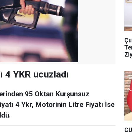
Çu
Te
Zi
tı 4 YKR ucuzladı
lerinden 95 Oktan Kurşunsuz
iyatı 4 Ykr, Motorinin Litre Fiyatı İse
ldü.
ÇU