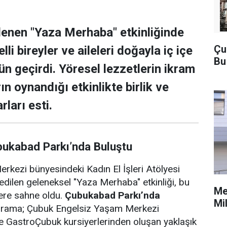
lenen "Yaza Merhaba" etkinliğinde
Çu
lli bireyler ve aileleri doğayla iç içe
Bu
ün geçirdi. Yöresel lezzetlerin ikram
rın oynandığı etkinlikte birlik ve
rları esti.
bukabad Parkı’nda Buluştu
rkezi bünyesindeki Kadın El İşleri Atölyesi
edilen geleneksel "Yaza Merhaba" etkinliği, bu
Me
lere sahne oldu.
Çubukabad Parkı’nda
Mi
ograma; Çubuk Engelsiz Yaşam Merkezi
i ve GastroÇubuk kursiyerlerinden oluşan yaklaşık