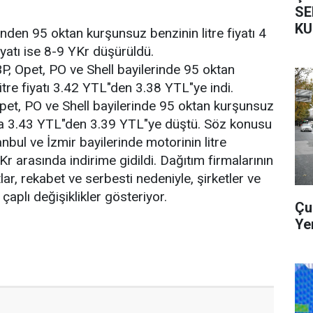
SE
KU
en 95 oktan kurşunsuz benzinin litre fiyatı 4
fiyatı ise 8-9 YKr düşürüldü.
P, Opet, PO ve Shell bayilerinde 95 oktan
itre fiyatı 3.42 YTL"den 3.38 YTL"ye indi.
Opet, PO ve Shell bayilerinde 95 oktan kurşunsuz
ı da 3.43 YTL"den 3.39 YTL"ye düştü. Söz konusu
anbul ve İzmir bayilerinde motorinin litre
Kr arasında indirime gidildi. Dağıtım firmalarının
tlar, rekabet ve serbesti nedeniyle, şirketler ve
çaplı değişiklikler gösteriyor.
Çu
Ye