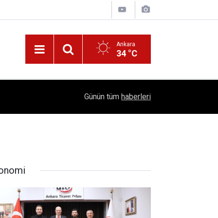
Ankara
34 °C
!
16:41
1504 Kep, Tek Bir Hedef: Bilim Kenti Çubuk
Günün tüm
haberleri
onomi