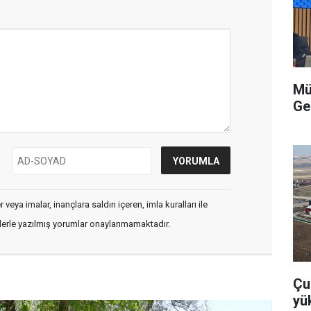
Mü
Ge
veya imalar, inançlara saldırı içeren, imla kuralları ile
flerle yazılmış yorumlar onaylanmamaktadır.
Çu
yü