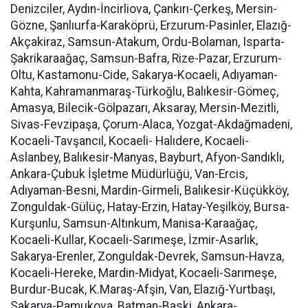
Denizciler, Aydın-İncirliova, Çankırı-Çerkeş, Mersin-
Gözne, Şanlıurfa-Karaköprü, Erzurum-Pasinler, Elazığ-
Akçakiraz, Samsun-Atakum, Ordu-Bolaman, Isparta-
Şakrikaraağaç, Samsun-Bafra, Rize-Pazar, Erzurum-
Oltu, Kastamonu-Cide, Sakarya-Kocaeli, Adıyaman-
Kahta, Kahramanmaraş-Türkoğlu, Balıkesir-Gömeç,
Amasya, Bilecik-Gölpazarı, Aksaray, Mersin-Mezitli,
Sivas-Fevzipaşa, Çorum-Alaca, Yozgat-Akdağmadeni,
Kocaeli-Tavşancıl, Kocaeli- Halıdere, Kocaeli-
Aslanbey, Balıkesir-Manyas, Bayburt, Afyon-Sandıklı,
Ankara-Çubuk İşletme Müdürlüğü, Van-Ercis,
Adıyaman-Besni, Mardin-Girmeli, Balıkesir-Küçükköy,
Zonguldak-Gülüç, Hatay-Erzin, Hatay-Yeşilköy, Bursa-
Kurşunlu, Samsun-Altınkum, Manisa-Karaağaç,
Kocaeli-Kullar, Kocaeli-Sarımeşe, İzmir-Asarlık,
Sakarya-Erenler, Zonguldak-Devrek, Samsun-Havza,
Kocaeli-Hereke, Mardin-Midyat, Kocaeli-Sarımeşe,
Burdur-Bucak, K.Maraş-Afşin, Van, Elazığ-Yurtbaşı,
Sakarya-Pamukova, Batman-Baski, Ankara-