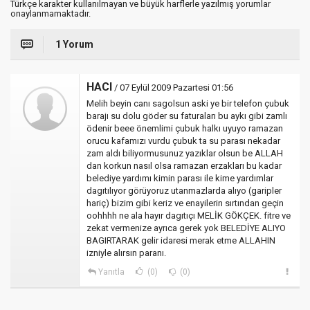
Türkçe karakter kullanılmayan ve büyük harflerle yazılmış yorumlar
onaylanmamaktadır.
1 Yorum
HACI
/ 07 Eylül 2009 Pazartesi 01:56
Melih beyin canı sagolsun aski ye bir telefon çubuk
barajı su dolu göder su faturaları bu aykı gibi zamlı
ödenir beee önemlimi çubuk halkı uyuyo ramazan
orucu kafamızı vurdu çubuk ta su parası nekadar
zam aldı biliyormusunuz yazıklar olsun be ALLAH
dan korkun nasıl olsa ramazan erzakları bu kadar
belediye yardımı kimin parası ile kime yardımlar
dagıtılıyor görüyoruz utanmazlarda alıyo (garipler
hariç) bizim gibi keriz ve enayilerin sırtından geçin
oohhhh ne ala hayır dagıtıçı MELİK GÖKÇEK. fitre ve
zekat vermenize ayrıca gerek yok BELEDİYE ALIYO
BAGIRTARAK gelir idaresi merak etme ALLAHIN
izniyle alırsın paranı.
Yanıtla
(0)
(0)