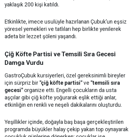
yaklaşık 200 kişi katıldı.
Etkinlikte, imece usulüyle hazırlanan Çubuk’un eşsiz
yöresel yemekleri ve tatlıları hep birlikte yenilerek
adeta bir lezzet şöleni yaşandı.
Çiğ Köfte Partisi ve Temsili Sıra Gecesi
Damga Vurdu
GastroÇubuk kursiyerleri, özel gereksinimli bireyler
için sürpriz bir
"çiğ köfte partisi"
ve
"temsili sıra
gecesi"
organize etti. Engelli çocukların da usta
aşçılar gibi çiğ köfte yoğurarak eşlik ettiği anlar,
etkinliğin en renkli ve neşeli dakikalarını oluşturdu.
Yeşillikler içinde, doğayla baş başa gerçekleştirilen
programda büyükler halay çekip yakan top oynayarak
çocukluk günlerine dönerken; çocuklar ise