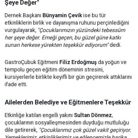
Şeye Değer"
Dernek Başkanı
Bünyamin Çevik
ise bu tür
etkinliklerin birlik ve dayanışma ruhunu perçinlediğini
vurgulayarak,
"Çocuklarımızın yüzündeki tebessüm
her şeye değer. Emeği geçen, bu güzel güne katkı
sunan herkese yürekten teşekkür ediyorum"
dedi.
GastroÇubuk Eğitmeni
Filiz Erdoğmuş
da yoğun ve
tempolu geçen eğitim döneminin stresini,
kursiyerlerle birlikte keyifli bir gün geçirerek attıklarını
ifade etti.
Ailelerden Belediye ve Eğitmenlere Teşekkür
Etkinliğe katılan engelli yakını
Sultan Dönmez
,
çocuklarının sosyalleşmesinden duyduğu mutluluğu
dile getirerek,
"Çocuklarımız çok güzel vakit geçiriyor.
Yemeklerimiz, etkinliklerimiz ve eğlencemizle harika