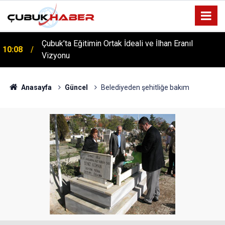
Çubuk’ta Eğitimin Ortak İdeali ve İlhan Eranıl
10:08
Vizyonu
ÇUBUK’TA ‘YAZA MERHABA’ COŞKUSU: Kursiyerler
12:06
Gönüllerince Eğlendi!
Anasayfa
Güncel
Belediyeden şehitliğe bakım