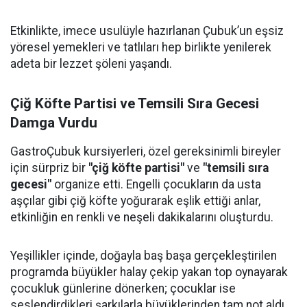
Etkinlikte, imece usulüyle hazırlanan Çubuk’un eşsiz
yöresel yemekleri ve tatlıları hep birlikte yenilerek
adeta bir lezzet şöleni yaşandı.
Çiğ Köfte Partisi ve Temsili Sıra Gecesi
Damga Vurdu
GastroÇubuk kursiyerleri, özel gereksinimli bireyler
için sürpriz bir
"çiğ köfte partisi"
ve
"temsili sıra
gecesi"
organize etti. Engelli çocukların da usta
aşçılar gibi çiğ köfte yoğurarak eşlik ettiği anlar,
etkinliğin en renkli ve neşeli dakikalarını oluşturdu.
Yeşillikler içinde, doğayla baş başa gerçekleştirilen
programda büyükler halay çekip yakan top oynayarak
çocukluk günlerine dönerken; çocuklar ise
seslendirdikleri şarkılarla büyüklerinden tam not aldı.