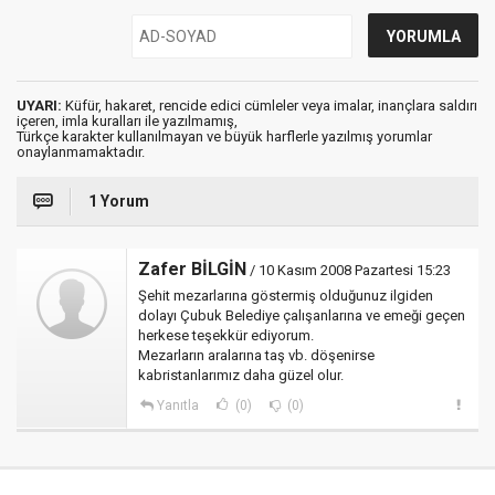
UYARI:
Küfür, hakaret, rencide edici cümleler veya imalar, inançlara saldırı
içeren, imla kuralları ile yazılmamış,
Türkçe karakter kullanılmayan ve büyük harflerle yazılmış yorumlar
onaylanmamaktadır.
1 Yorum
Zafer BİLGİN
/ 10 Kasım 2008 Pazartesi 15:23
Şehit mezarlarına göstermiş olduğunuz ilgiden
dolayı Çubuk Belediye çalışanlarına ve emeği geçen
herkese teşekkür ediyorum.
Mezarların aralarına taş vb. döşenirse
kabristanlarımız daha güzel olur.
Yanıtla
(0)
(0)