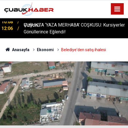
ÇUBUK’TA ‘YAZA MERHABA’ COŞKUSU: Kursiyerler
12:06
Gönüllerince Eğlendi!
Anasayfa
Ekonomi
Belediye'den satış ihalesi