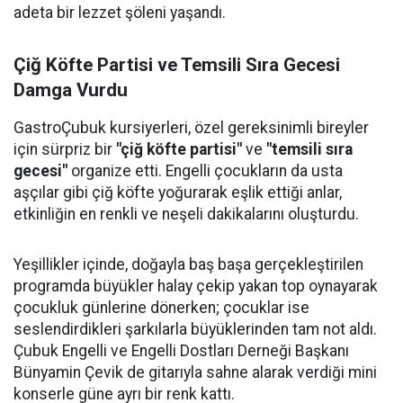
adeta bir lezzet şöleni yaşandı.
Çiğ Köfte Partisi ve Temsili Sıra Gecesi
Damga Vurdu
GastroÇubuk kursiyerleri, özel gereksinimli bireyler
için sürpriz bir
"çiğ köfte partisi"
ve
"temsili sıra
gecesi"
organize etti. Engelli çocukların da usta
aşçılar gibi çiğ köfte yoğurarak eşlik ettiği anlar,
etkinliğin en renkli ve neşeli dakikalarını oluşturdu.
Yeşillikler içinde, doğayla baş başa gerçekleştirilen
programda büyükler halay çekip yakan top oynayarak
çocukluk günlerine dönerken; çocuklar ise
seslendirdikleri şarkılarla büyüklerinden tam not aldı.
Çubuk Engelli ve Engelli Dostları Derneği Başkanı
Bünyamin Çevik de gitarıyla sahne alarak verdiği mini
konserle güne ayrı bir renk kattı.