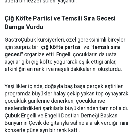
adeta bir lezzet şöleni yaşandı.
Çiğ Köfte Partisi ve Temsili Sıra Gecesi
Damga Vurdu
GastroÇubuk kursiyerleri, özel gereksinimli bireyler
için sürpriz bir
"çiğ köfte partisi"
ve
"temsili sıra
gecesi"
organize etti. Engelli çocukların da usta
aşçılar gibi çiğ köfte yoğurarak eşlik ettiği anlar,
etkinliğin en renkli ve neşeli dakikalarını oluşturdu.
Yeşillikler içinde, doğayla baş başa gerçekleştirilen
programda büyükler halay çekip yakan top oynayarak
çocukluk günlerine dönerken; çocuklar ise
seslendirdikleri şarkılarla büyüklerinden tam not aldı.
Çubuk Engelli ve Engelli Dostları Derneği Başkanı
Bünyamin Çevik de gitarıyla sahne alarak verdiği mini
konserle güne ayrı bir renk kattı.