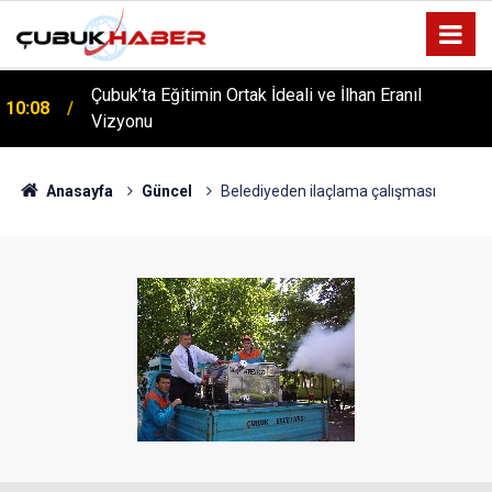
Çubuk’ta Eğitimin Ortak İdeali ve İlhan Eranıl
10:08
ÇUBUK’TA ‘YAZA MERHABA’ COŞKUSU: Kursiyerler
Vizyonu
12:06
Gönüllerince Eğlendi!
Anasayfa
Güncel
Belediyeden ilaçlama çalışması