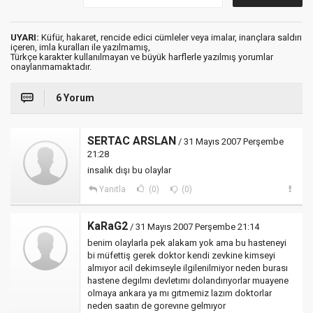
UYARI:
Küfür, hakaret, rencide edici cümleler veya imalar, inançlara saldırı
içeren, imla kuralları ile yazılmamış,
Türkçe karakter kullanılmayan ve büyük harflerle yazılmış yorumlar
onaylanmamaktadır.
6 Yorum
SERTAC ARSLAN
/ 31 Mayıs 2007 Perşembe
21:28
insalık dışı bu olaylar
Yanıtla
(0)
(0)
KaRaG2
/ 31 Mayıs 2007 Perşembe 21:14
benim olaylarla pek alakam yok ama bu hasteneyi
bi müfettiş gerek doktor kendi zevkine kimseyi
almıyor acil dekimseyle ilgilenilmiyor neden burası
hastene degılmı devletımı dolandırıyorlar muayene
olmaya ankara ya mı gıtmemiz lazım doktorlar
neden saatın de gorevıne gelmıyor