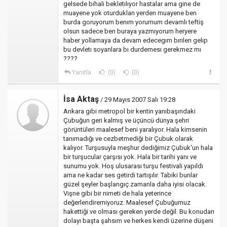
gelsede bihali bekletılıyor hastalar ama gine de
muayene yok oturdukları yerden muayene ben
burda goruyorum benım yorumum devamlı teftiş
olsun sadece ben buraya yazmıyorum heryere
haber yollamaya da devam edecegım bırılerı gelıp
bu devletı soyanlara bı durdemesı gerekmez mı
????
Yanıtla
(0)
(0)
İsa Aktaş
/ 29 Mayıs 2007 Salı 19:28
Ankara gibi metropol bir kentin yanıbaşındaki
Çubuğun geri kalmış ve üçüncü dünya şehri
görüntüleri maalesef beni yaralıyor. Hala kimsenin
tanımadığı ve cezbetmediği bir Çubuk olarak
kalıyor. Turşusuyla meşhur dediğimiz Çubuk'un hala
bir turşucular çarşısı yok. Hala bir tarihi yanı ve
sunumu yok. Hoş ulusarası turşu festivali yapıldı
ama ne kadar ses getirdi tartışılır. Tabiki bunlar
güzel şeyler başlangıç zamanla daha iyisi olacak.
Vişne gibi bir nimeti de hala yeterince
değerlendiremiyoruz. Maalesef Çubuğumuz
hakettiği ve olması gereken yerde değil. Bu konudan
dolayı başta şahsım ve herkes kendi üzerine düşeni