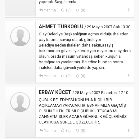
yapmalı. Saygılarımla.
Yanıtla
(0)
(0)
AHMET TÜRKOĞLU
/ 29 Mayıs 2007 Salı 13:30
Olay Belediye Başkanlığının açmış olduğu ihaleden
pay kapma savaşı olarak görülüyor.
Belediye neden ihaleleri daha sakin,asayiş
bakımından güvenli yerlerde yap mıyor. bu olay ders
olsun. orada masum vatandaş seken kurşunla
bacağından yaralanmış. Belediye bundan sonra
ihaleleri daha güvenli yerlerde yapsın.
Yanıtla
(0)
(0)
ERBAY KÜCET
/ 28 Mayıs 2007 Pazartesi 17:10
ÇUBUK BELEDİYESİ KONUYLA İLGİLİ BİR
AÇIKLAMAYI YAPACAKTIR. ESNAFIMIZA GEÇMİŞ
OLSUN DİLEKLERİMLE ÇUBUKÛ TEKSAS MI
ZANNETMİŞLER ACABA GÜVENLİK GÜÇLERİMİZ
OLAYI KISA SÜREDE ÇÖZECEKTİR.
Yanıtla
(0)
(0)