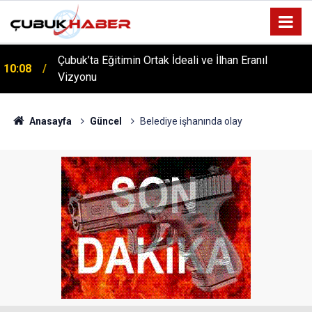
ÇUBUK’TA ‘YAZA MERHABA’ COŞKUSU: Kursiyerler
12:06
Gönüllerince Eğlendi!
Anasayfa
Güncel
Belediye işhanında olay