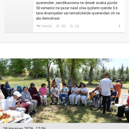
işverenden ,sendikacısına ne desek acaba yüzde
50 verseniz ne yazar nasıl olsa işçilerin içeride 5.6
tane ikramiyeleri var temsilcilerde işverenden oh ne
ala demokrasi
Yanıtla
(0)
(0)
18 Haziran 2026
12:06