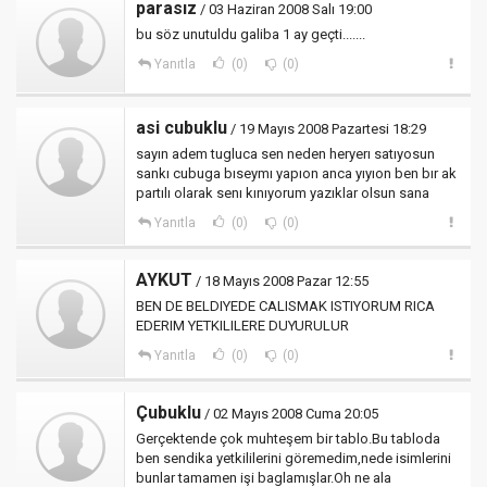
parasız
/ 03 Haziran 2008 Salı 19:00
bu söz unutuldu galiba 1 ay geçti.......
Yanıtla
(0)
(0)
asi cubuklu
/ 19 Mayıs 2008 Pazartesi 18:29
sayın adem tugluca sen neden heryerı satıyosun
sankı cubuga bıseymı yapıon anca yıyıon ben bır ak
partılı olarak senı kınıyorum yazıklar olsun sana
Yanıtla
(0)
(0)
AYKUT
/ 18 Mayıs 2008 Pazar 12:55
BEN DE BELDIYEDE CALISMAK ISTIYORUM RICA
EDERIM YETKILILERE DUYURULUR
Yanıtla
(0)
(0)
Çubuklu
/ 02 Mayıs 2008 Cuma 20:05
Gerçektende çok muhteşem bir tablo.Bu tabloda
ben sendika yetkililerini göremedim,nede isimlerini
bunlar tamamen işi baglamışlar.Oh ne ala