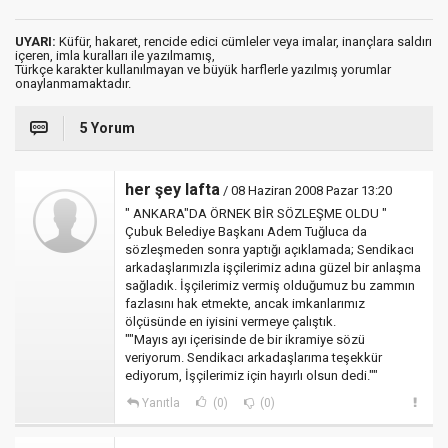
UYARI:
Küfür, hakaret, rencide edici cümleler veya imalar, inançlara saldırı
içeren, imla kuralları ile yazılmamış,
Türkçe karakter kullanılmayan ve büyük harflerle yazılmış yorumlar
onaylanmamaktadır.
5 Yorum
her şey lafta
/ 08 Haziran 2008 Pazar 13:20
" ANKARA"DA ÖRNEK BİR SÖZLEŞME OLDU "
Çubuk Belediye Başkanı Adem Tuğluca da
sözleşmeden sonra yaptığı açıklamada; Sendikacı
arkadaşlarımızla işçilerimiz adına güzel bir anlaşma
sağladık. İşçilerimiz vermiş olduğumuz bu zammın
fazlasını hak etmekte, ancak imkanlarımız
ölçüsünde en iyisini vermeye çalıştık.
""Mayıs ayı içerisinde de bir ikramiye sözü
veriyorum. Sendikacı arkadaşlarıma teşekkür
ediyorum, İşçilerimiz için hayırlı olsun dedi.""
Yanıtla
(0)
(0)