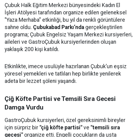
Çubuk Halk Eğitim Merkezi bünyesindeki Kadın El
İşleri Atölyesi tarafından organize edilen geleneksel
"Yaza Merhaba" etkinliği, bu yıl da renkli görüntülere
sahne oldu.
Çubukabad Parkı’nda
gerçekleştirilen
programa; Çubuk Engelsiz Yaşam Merkezi kursiyerleri,
aileleri ve GastroÇubuk kursiyerlerinden oluşan
yaklaşık 200 kişi katıldı.
Etkinlikte, imece usulüyle hazırlanan Çubuk’un eşsiz
yöresel yemekleri ve tatlıları hep birlikte yenilerek
adeta bir lezzet şöleni yaşandı.
Çiğ Köfte Partisi ve Temsili Sıra Gecesi
Damga Vurdu
GastroÇubuk kursiyerleri, özel gereksinimli bireyler
için sürpriz bir
"çiğ köfte partisi"
ve
"temsili sıra
gecesi"
organize etti. Engelli çocukların da usta