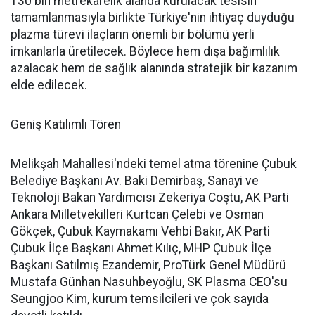
130 bin metrekarelik alanda kurulacak tesisin
tamamlanmasıyla birlikte Türkiye'nin ihtiyaç duyduğu
plazma türevi ilaçların önemli bir bölümü yerli
imkanlarla üretilecek. Böylece hem dışa bağımlılık
azalacak hem de sağlık alanında stratejik bir kazanım
elde edilecek.
Geniş Katılımlı Tören
Melikşah Mahallesi'ndeki temel atma törenine Çubuk
Belediye Başkanı Av. Baki Demirbaş, Sanayi ve
Teknoloji Bakan Yardımcısı Zekeriya Coştu, AK Parti
Ankara Milletvekilleri Kurtcan Çelebi ve Osman
Gökçek, Çubuk Kaymakamı Vehbi Bakır, AK Parti
Çubuk İlçe Başkanı Ahmet Kılıç, MHP Çubuk İlçe
Başkanı Satılmış Ezandemir, ProTürk Genel Müdürü
Mustafa Günhan Nasuhbeyoğlu, SK Plasma CEO'su
Seungjoo Kim, kurum temsilcileri ve çok sayıda