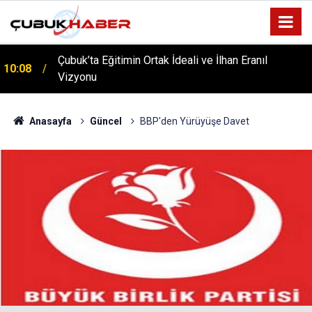
Çubuk’ta Eğitimin Ortak İdeali ve İlhan Eranıl
10:08
Vizyonu
ÇUBUK’TA ‘YAZA MERHABA’ COŞKUSU: Kursiyerler
12:06
Gönüllerince Eğlendi!
Anasayfa
Güncel
BBP'den Yürüyüşe Davet