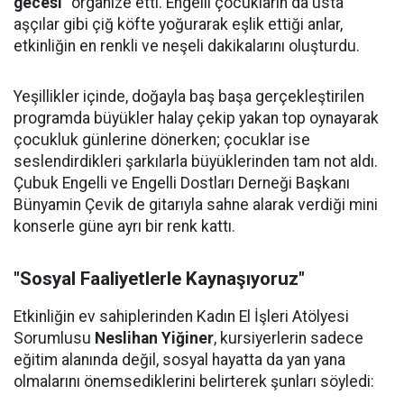
gecesi"
organize etti. Engelli çocukların da usta
aşçılar gibi çiğ köfte yoğurarak eşlik ettiği anlar,
etkinliğin en renkli ve neşeli dakikalarını oluşturdu.
Yeşillikler içinde, doğayla baş başa gerçekleştirilen
programda büyükler halay çekip yakan top oynayarak
çocukluk günlerine dönerken; çocuklar ise
seslendirdikleri şarkılarla büyüklerinden tam not aldı.
Çubuk Engelli ve Engelli Dostları Derneği Başkanı
Bünyamin Çevik de gitarıyla sahne alarak verdiği mini
konserle güne ayrı bir renk kattı.
"Sosyal Faaliyetlerle Kaynaşıyoruz"
Etkinliğin ev sahiplerinden Kadın El İşleri Atölyesi
Sorumlusu
Neslihan Yiğiner
, kursiyerlerin sadece
eğitim alanında değil, sosyal hayatta da yan yana
olmalarını önemsediklerini belirterek şunları söyledi: