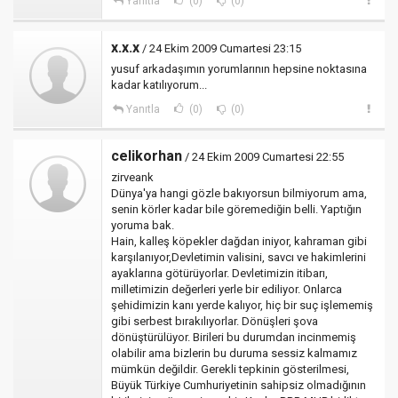
Yanıtla
(0)
(0)
x.x.x
/ 24 Ekim 2009 Cumartesi 23:15
yusuf arkadaşımın yorumlarının hepsine noktasına
kadar katılıyorum...
Yanıtla
(0)
(0)
celikorhan
/ 24 Ekim 2009 Cumartesi 22:55
zirveank
Dünya'ya hangi gözle bakıyorsun bilmiyorum ama,
senin körler kadar bile göremediğin belli. Yaptığın
yoruma bak.
Hain, kalleş köpekler dağdan iniyor, kahraman gibi
karşılanıyor,Devletimin valisini, savcı ve hakimlerini
ayaklarına götürüyorlar. Devletimizin itibarı,
milletimizin değerleri yerle bir ediliyor. Onlarca
şehidimizin kanı yerde kalıyor, hiç bir suç işlememiş
gibi serbest bırakılıyorlar. Dönüşleri şova
dönüştürülüyor. Birileri bu durumdan incinmemiş
olabilir ama bizlerin bu duruma sessiz kalmamız
mümkün değildir. Gerekli tepkinin gösterilmesi,
Büyük Türkiye Cumhuriyetinin sahipsiz olmadığının