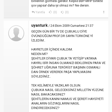
birilerinin görmesi gerekir. Keşke BBP-MHP birlikte
şov yapsa! daha iyi olmaz mı? Ne dersin.
Yanıtla
(0)
(0)
uyanturk
/ 24 Ekim 2009 Cumartesi 21:37
GEÇEN GÜN BİR TV DE ÇUBUKLU DİYE
ÖVÜNDÜĞÜM PROF.DR SAYIN TÜRKÖNE Yİ
İZLEDİM..
HAYRETLER İÇİNDE KALDIM.
NEDEN Mİ?
ŞEHİTLER DİYARI ÇUBUK TA YETİŞİP VATANA
HAYIRLI BİR İNSAN OLMANIZI BEKLERKEN PARA VE
ŞÖHRET UĞRUNA TERÖRİST BAŞININ OSMANLI
DAN ÖRNEK VEREREK PAŞA YAPILMASINI
SÖYLEDİNİZ..
TEK KELİMEYLE YAZIKLAR OLSUN.
ÇUBUKA NASIL GELECEKSİNİZ MİLLETİN YÜZÜNE
NASIL BAKACAKSINIZ?
ŞEHİTLERİN KANINI NAMUS VE ŞEREFİ HAYSİYETİ
ANALARIN GÖZYAŞLARINI NASIL
DİNDİRECEKSİNİZ?