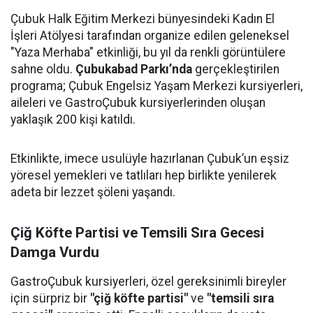
Çubuk Halk Eğitim Merkezi bünyesindeki Kadın El
İşleri Atölyesi tarafından organize edilen geleneksel
"Yaza Merhaba" etkinliği, bu yıl da renkli görüntülere
sahne oldu.
Çubukabad Parkı’nda
gerçekleştirilen
programa; Çubuk Engelsiz Yaşam Merkezi kursiyerleri,
aileleri ve GastroÇubuk kursiyerlerinden oluşan
yaklaşık 200 kişi katıldı.
Etkinlikte, imece usulüyle hazırlanan Çubuk’un eşsiz
yöresel yemekleri ve tatlıları hep birlikte yenilerek
adeta bir lezzet şöleni yaşandı.
Çiğ Köfte Partisi ve Temsili Sıra Gecesi
Damga Vurdu
GastroÇubuk kursiyerleri, özel gereksinimli bireyler
için sürpriz bir
"çiğ köfte partisi"
ve
"temsili sıra