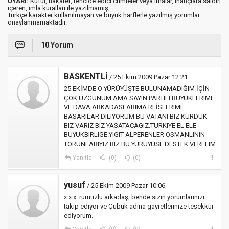
UYARI:
Küfür, hakaret, rencide edici cümleler veya imalar, inançlara saldırı
içeren, imla kuralları ile yazılmamış,
Türkçe karakter kullanılmayan ve büyük harflerle yazılmış yorumlar
onaylanmamaktadır.
10 Yorum
BASKENTLİ
/ 25 Ekim 2009 Pazar 12:21
25 EKİMDE O YÜRÜYÜŞTE BULUNAMADIĞIM İÇİN
ÇOK UZGUNUM AMA SAYIN PARTILI BUYUKLERIME
VE DAVA ARKADASLARIMA REİSLERIME
BASARILAR DILIYORUM BU VATANI BIZ KURDUK
BIZ VARIZ BIZ YASATACAGIZ.TURKIYE EL ELE
BUYUKBIRLIGE.YIGIT ALPERENLER OSMANLININ
TORUNLARIYIZ BIZ BU YURUYUSE DESTEK VERELIM
Yanıtla
(0)
(0)
yusuf
/ 25 Ekim 2009 Pazar 10:06
x.x.x. rumuzlu arkadaş, bende sizin yorumlarınızı
takip ediyor ve Çubuk adına gayretlerinize teşekkür
ediyorum.