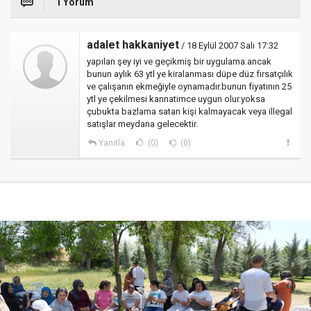
1 Yorum
adalet hakkaniyet
/ 18 Eylül 2007 Salı 17:32
yapılan şey iyi ve geçikmiş bir uygulama.ancak
bunun aylık 63 ytl ye kiralanması düpe düz fırsatçılık
ve çalışanın ekmeğiyle oynamadır.bunun fiyatının 25
ytl ye çekilmesi kannatimce uygun olur.yoksa
çubukta bazlama satan kişi kalmayacak veya illegal
satışlar meydana gelecektir.
Yanıtla
(0)
(0)