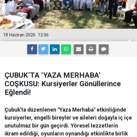
18 Haziran 2026
12:06
ÇUBUK’TA ‘YAZA MERHABA’
COŞKUSU: Kursiyerler Gönüllerince
Eğlendi!
Çubuk'ta düzenlenen "Yaza Merhaba" etkinliğinde
kursiyerler, engelli bireyler ve aileleri doğayla iç içe
unutulmaz bir gün geçirdi. Yöresel lezzetlerin
ikram edildiği, oyunların oynandığı etkinlikte birlik