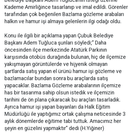
Belediye Başkanı Adem Tuğluca’nın isteği üzerine
Kademe Amirliğince tasarlanıp ve imal edildi. Görenler
tarafından çok beğenilen Bazlama gözleme arabaları
halkın ve hamur işi almaya gelenlerin ilgi odağı oldu.
Konu ile ilgili bir açıklama yapan Çubuk Belediye
Başkanı Adem Tuğluca şunları söyledi;” Daha
öncesinden ilçe merkezinde Atatürk Parkının
karşısında otobüs durağında bulunan, hiç de ilçemize
yakışmayan görüntülerde ve hijyenik olmayan
şartlarda satış yapan el ürünü hamur işi gözleme ve
bazlamacılar bundan sonra bu araçlarda satış
yapacaklar. Bazlama Gözleme arabalarının ilçemize
has bir tasarıma sahip olsun istedik ve ilçemizin
tarihini de ön plana çıkaracak bu araçları tasarladık.
Ayrıca hamur işi yapan bayanları da Halk Eğitim
Müdürlüğü ile yaptığımız ortak çalışma neticesinde 3
aylık dönemlerde eğitime tabi tuttuk. Amacımız her
şeyin en güzelini yapmaktır” dedi (H.Yiğiner)