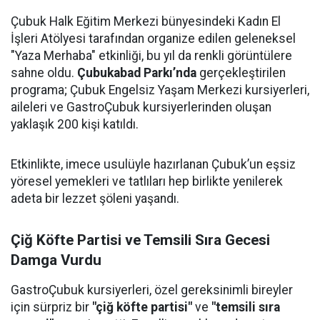
Çubuk Halk Eğitim Merkezi bünyesindeki Kadın El
İşleri Atölyesi tarafından organize edilen geleneksel
"Yaza Merhaba" etkinliği, bu yıl da renkli görüntülere
sahne oldu.
Çubukabad Parkı’nda
gerçekleştirilen
programa; Çubuk Engelsiz Yaşam Merkezi kursiyerleri,
aileleri ve GastroÇubuk kursiyerlerinden oluşan
yaklaşık 200 kişi katıldı.
Etkinlikte, imece usulüyle hazırlanan Çubuk’un eşsiz
yöresel yemekleri ve tatlıları hep birlikte yenilerek
adeta bir lezzet şöleni yaşandı.
Çiğ Köfte Partisi ve Temsili Sıra Gecesi
Damga Vurdu
GastroÇubuk kursiyerleri, özel gereksinimli bireyler
için sürpriz bir
"çiğ köfte partisi"
ve
"temsili sıra