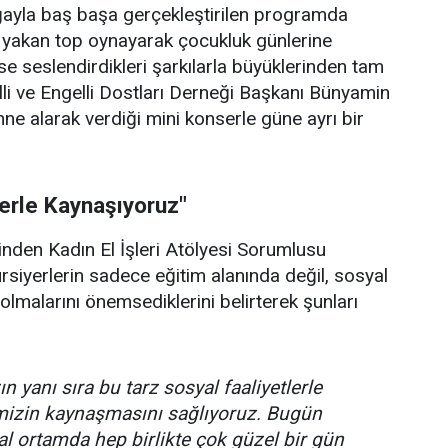
doğayla baş başa gerçekleştirilen programda
p yakan top oynayarak çocukluk günlerine
se seslendirdikleri şarkılarla büyüklerinden tam
lli ve Engelli Dostları Derneği Başkanı Bünyamin
hne alarak verdiği mini konserle güne ayrı bir
lerle Kaynaşıyoruz"
rinden Kadın El İşleri Atölyesi Sorumlusu
ursiyerlerin sadece eğitim alanında değil, sosyal
olmalarını önemsediklerini belirterek şunları
n yanı sıra bu tarz sosyal faaliyetlerle
imizin kaynaşmasını sağlıyoruz. Bugün
l ortamda hep birlikte çok güzel bir gün