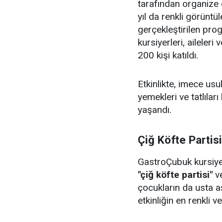
tarafından organize 
yıl da renkli görüntü
gerçekleştirilen pr
kursiyerleri, aileler
200 kişi katıldı.
Etkinlikte, imece us
yemekleri ve tatlıları
yaşandı.
Çiğ Köfte Partis
GastroÇubuk kursiyerl
"çiğ köfte partisi"
v
çocukların da usta aş
etkinliğin en renkli v