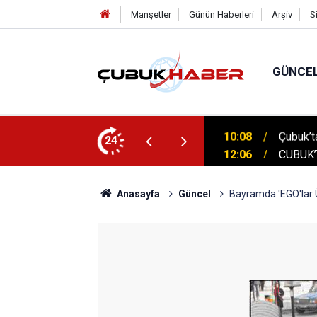
Manşetler
Günün Haberleri
Arşiv
S
GÜNCE
 İlhan Eranıl Vizyonu
24
12:06
ÇUBUK’T
Anasayfa
Güncel
Bayramda 'EGO'lar 