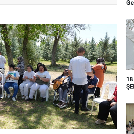
Ge
18
ŞE