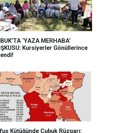
BUK’TA ‘YAZA MERHABA’
ŞKUSU: Kursiyerler Gönüllerince
lendi!
fus Kütüğünde Çubuk Rüzgarı: