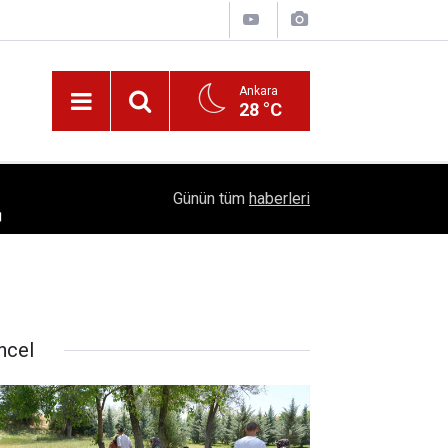
Ankara
28 °C
!
16:41
1504 Kep, Tek Bir Hedef: Bilim Kenti Çubuk
Günün tüm
haberleri
ncel