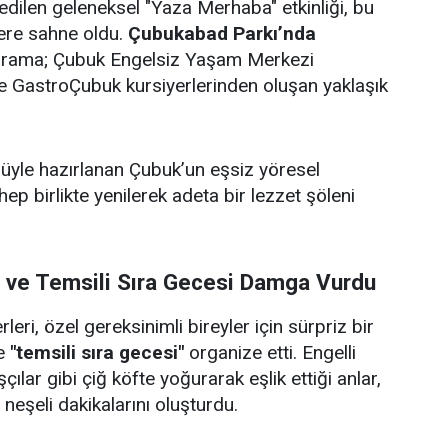
edilen geleneksel "Yaza Merhaba" etkinliği, bu
lere sahne oldu.
Çubukabad Parkı’nda
ograma; Çubuk Engelsiz Yaşam Merkezi
i ve GastroÇubuk kursiyerlerinden oluşan yaklaşık
ulüyle hazırlanan Çubuk’un eşsiz yöresel
 hep birlikte yenilerek adeta bir lezzet şöleni
i ve Temsili Sıra Gecesi Damga Vurdu
eri, özel gereksinimli bireyler için sürpriz bir
e
"temsili sıra gecesi"
organize etti. Engelli
çılar gibi çiğ köfte yoğurarak eşlik ettiği anlar,
e neşeli dakikalarını oluşturdu.