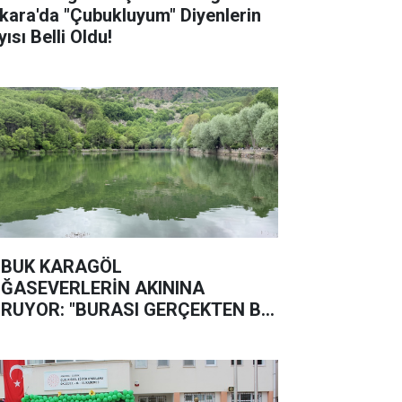
kara'da "Çubukluyum" Diyenlerin
ısı Belli Oldu!
BUK KARAGÖL
ĞASEVERLERİN AKININA
RUYOR: "BURASI GERÇEKTEN BİR
ĞA HARİKASI"