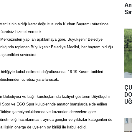
An
Say
eclisinin aldığı karar doğrultusunda
Kurban Bayramı
süresince
 ücretsiz hizmet verecek.
 Merkezinden yapılan açıklamaya göre, Büyükşehir Belediye
lığında toplanan Büyükşehir Belediye Meclisi, her bayram olduğu
aşkentlileri sevindirdi.
birliğiyle kabul edilmesi doğrultusunda, 16-19 Kasım tarihleri
obüslerinden ücretsiz yararlanacak.
ÇU
DO
r Belediyesi
ve bağlı kuruluşlarında faaliyet gösteren Büyükşehir
UĞ
 Spor ve EGO Spor kulüplerinde amatör branşlarda elde edilen
DO
Türkiye şampiyonluklarında ve kazanılan derecelere göre
 yönetmeliği hazırlanması, ayrıca gençler ve yıldızlar kategorileri de
a ilişkin önerge de üyelerin oy birliği ile kabul edildi.