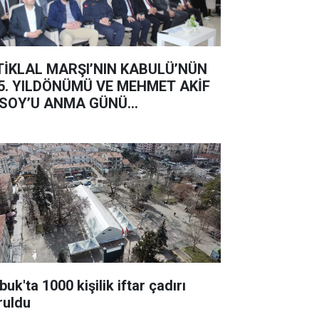
TİKLAL MARŞI’NIN KABULÜ’NÜN
5. YILDÖNÜMÜ VE MEHMET AKİF
SOY’U ANMA GÜNÜ...
uk'ta 1000 kişilik iftar çadırı
ruldu