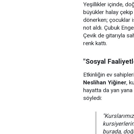
Yeşillikler içinde, 
büyükler halay çeki
dönerken; çocuklar i
not aldı. Çubuk Enge
Çevik de gitarıyla sa
renk kattı.
"Sosyal Faaliyet
Etkinliğin ev sahiple
Neslihan Yiğiner
, k
hayatta da yan yana 
söyledi:
"Kurslarımızı
kursiyerler
burada, doğa