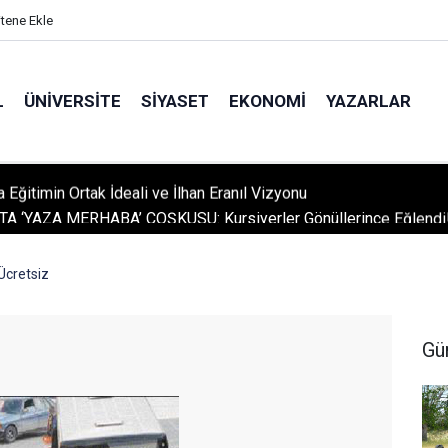
itene Ekle
L
ÜNIVERSITE
SIYASET
EKONOMI
YAZARLAR
A ‘YAZA MERHABA’ COŞKUSU: Kursiyerler Gönüllerince Eğlendi
Ücretsiz
Gü