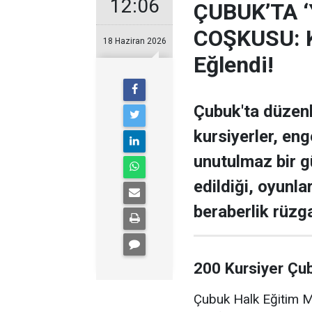
12:06
ÇUBUK’TA 
COŞKUSU: Ku
18 Haziran 2026
Eğlendi!
Çubuk'ta düzen
kursiyerler, enge
unutulmaz bir g
edildiği, oyunla
beraberlik rüzga
200 Kursiyer Çu
Çubuk Halk Eğitim Me