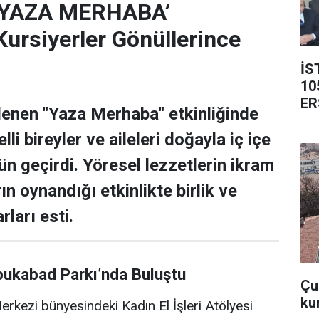
‘YAZA MERHABA’
rsiyerler Gönüllerince
İS
10
ER
lenen "Yaza Merhaba" etkinliğinde
lli bireyler ve aileleri doğayla iç içe
ün geçirdi. Yöresel lezzetlerin ikram
rın oynandığı etkinlikte birlik ve
rları esti.
bukabad Parkı’nda Buluştu
Çub
ku
rkezi bünyesindeki Kadın El İşleri Atölyesi