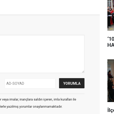
‘1
HA
veya imalar, inançlara saldırı içeren, imla kuralları ile
flerle yazılmış yorumlar onaylanmamaktadır.
İl