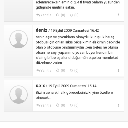
edemiyeceksin emin ol.2.4 tl fiyatı onların yüzünden
gittiğinde unutma sakın.
Yanıtla
(0)
(0)
deniz
/ 19 Eylül 2009 Cumartesi 16:42
senin eşin ve çocukların olsaydı 3kuruşluk beleş
otobüs için onları sıkış pıkış kimin eli kimin cebinde
olan o otobüse bindirirmiydin ,ben beleş ne olursa
olsun herşeyi yaparım diyosan buyur kendin bin
sizin gibi beleşciler olduğu mühletçe bu memleket
düzelmez zaten
Yanıtla
(0)
(0)
x.x.x
/ 19 Eylül 2009 Cumartesi 15:14
Bizim cehalet halk göreceksiniz ki yine özellere
binecek..
Yanıtla
(0)
(0)