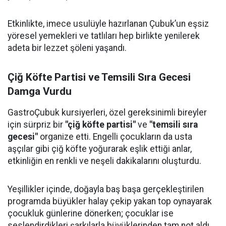
Etkinlikte, imece usulüyle hazırlanan Çubuk’un eşsiz
yöresel yemekleri ve tatlıları hep birlikte yenilerek
adeta bir lezzet şöleni yaşandı.
Çiğ Köfte Partisi ve Temsili Sıra Gecesi
Damga Vurdu
GastroÇubuk kursiyerleri, özel gereksinimli bireyler
için sürpriz bir
"çiğ köfte partisi"
ve
"temsili sıra
gecesi"
organize etti. Engelli çocukların da usta
aşçılar gibi çiğ köfte yoğurarak eşlik ettiği anlar,
etkinliğin en renkli ve neşeli dakikalarını oluşturdu.
Yeşillikler içinde, doğayla baş başa gerçekleştirilen
programda büyükler halay çekip yakan top oynayarak
çocukluk günlerine dönerken; çocuklar ise
seslendirdikleri şarkılarla büyüklerinden tam not aldı.