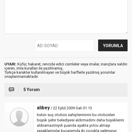
UYARI:
Küfür, hakaret, rencide edici cümleler veya imalar, inançlara saldırı
içeren, imla kuralları ile yazılmamış,
Türkçe karakter kullanılmayan ve büyük harflerle yazılmış yorumlar
onaylanmamaktadır.
5 Yorum
alibey
/ 22 Eylül 2009 Salı 01:13
bütün suç otobüs sahiplerininmi bu otobüsleri
büyük şehir belediyesi aldırmadımı daha büyüklerini
aldıramazmıydı şuanda ayakta yolcu almayı
yasaklamışlar kucagımda iki çocukla yağmurun