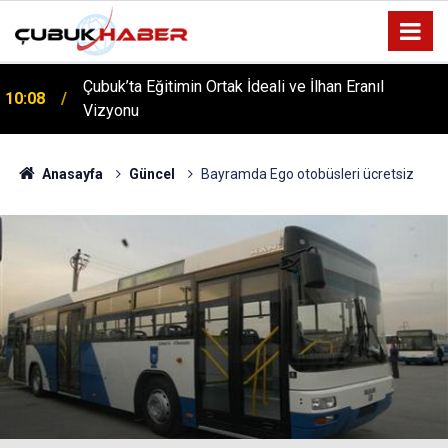
Çubuk’ta Eğitimin Ortak İdeali ve İlhan Eranıl
10:08
Vizyonu
ÇUBUK’TA ‘YAZA MERHABA’ COŞKUSU: Kursiyerler
12:06
Gönüllerince Eğlendi!
Anasayfa
Güncel
Bayramda Ego otobüsleri ücretsiz