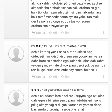
altında kaldım otobüs şöförleri ceza yiyecez diye
almadılar bu arabalar sincan halk otobüsleri gibi
halk tipi olamazmıydı bizim sincan halkından asa
kalır tarafımız nedır sorun ayakta yolcu tasımak
deyıl ayakta yolcuyu egoda tasıyor sorun
otobuslerın dizaynı ve tipi................
Yanıtla
(0)
(0)
m.c.r
/ 19 Eylül 2009 Cumartesi 19:28
deniz kardeş yazık sana.o otobüslerin boş
gideceğini mi düşünüyorsun sen çocukların varsa
daha kötü en azından ego kalabalık olsa dahi rahat
ve geniş muavin derdi yok para derdi yok bayramda
rezillik çekersin özellerde söylemesi bizden :)
Yanıtla
(0)
(0)
x.x.x
/ 19 Eylül 2009 Cumartesi 18:52
deniz arkadaşm ben özellere karşıyım ego 5 tl olsa
dahi egoya binerim sen o paralı otobüslerin sıkış
pıkış olmıyacağını düşünüyorsan istiyorsan dene
bayramda.oturduğun yerde bile rahat