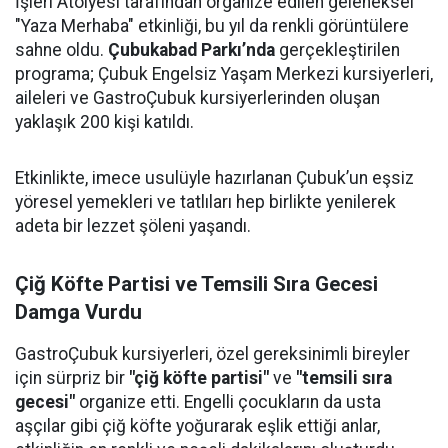
İşleri Atölyesi tarafından organize edilen geleneksel
"Yaza Merhaba" etkinliği, bu yıl da renkli görüntülere
sahne oldu.
Çubukabad Parkı’nda
gerçekleştirilen
programa; Çubuk Engelsiz Yaşam Merkezi kursiyerleri,
aileleri ve GastroÇubuk kursiyerlerinden oluşan
yaklaşık 200 kişi katıldı.
Etkinlikte, imece usulüyle hazırlanan Çubuk’un eşsiz
yöresel yemekleri ve tatlıları hep birlikte yenilerek
adeta bir lezzet şöleni yaşandı.
Çiğ Köfte Partisi ve Temsili Sıra Gecesi
Damga Vurdu
GastroÇubuk kursiyerleri, özel gereksinimli bireyler
için sürpriz bir
"çiğ köfte partisi"
ve
"temsili sıra
gecesi"
organize etti. Engelli çocukların da usta
aşçılar gibi çiğ köfte yoğurarak eşlik ettiği anlar,