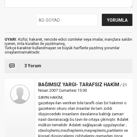
UYARI:
Küfür, hakaret, rencide edici cümleler veya imalar, inançlara saldırı
içeren, imla kuralları ile yazılmamış,
Türkçe karakter kullanılmayan ve büyük harflerle yazılmış yorumlar
onaylanmamaktadır.
3 Yorum
BAĞIMSIZ YARGI- TARAFSIZ HAKİM
/ 21
Nisan 2007 Cumartesi 15:00
SAYIN HAKİM,
gazeteye ilan verirken bile taraflı olan bir hakimin o
gazetenin okuru olan insanlar ile tam zıddı
düşüncedeki insanların davalarına baktığı zaman
nasıl davranacağı bu tavrı ile ortaya çıkmıştır. Adalet
mülkün temelidir. Adaleti sağlayacak uygulayıcılar ;
ideolojilerini,mezheplerini,meşreplerini,partilerini ve
kişisel düşüncelerini cübbelerini giymeden önce