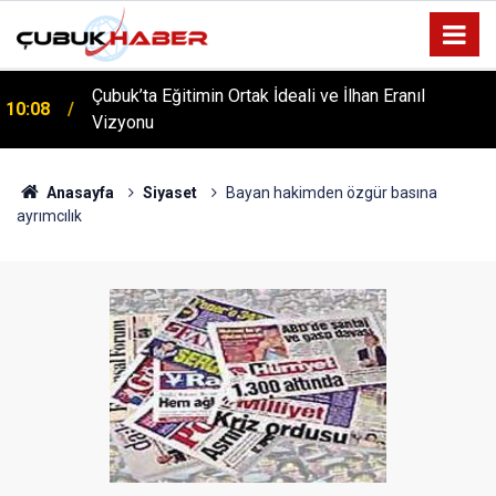
Çubuk’ta Eğitimin Ortak İdeali ve İlhan Eranıl
10:08
Vizyonu
ÇUBUK’TA ‘YAZA MERHABA’ COŞKUSU: Kursiyerler
12:06
Gönüllerince Eğlendi!
Anasayfa
Siyaset
Bayan hakimden özgür basına
ayrımcılık