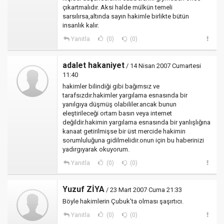
çıkartmalıdır. Aksi halde mülkün temeli
sarsılırsa,altında sayın hakimle birlikte bütün
insanlık kalır.
Yanıtla
(0)
(0)
adalet hakaniyet
/ 14 Nisan 2007 Cumartesi
11:40
hakimler bilindiği gibi bağımsız ve
tarafsızdır.hakimler yargılama esnasında bir
yanılgıya düşmüş olabililer.ancak bunun
eleştirileceği ortam basın veya internet
değildir.hakimin yargılama esnasında bir yanlışlığına
kanaat getirilmişse bir üst mercide hakimin
sorumluluğuna gidilmelidir.onun için bu haberinizi
yadırgıyarak okuyorum.
Yanıtla
(0)
(0)
Yuzuf ZİYA
/ 23 Mart 2007 Cuma 21:33
Böyle hakimlerin Çubuk'ta olması şaşırtıcı.
Yanıtla
(0)
(0)