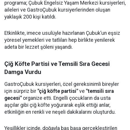
programa; Çubuk Engelsiz Yaşam Merkezi kursiyerleri,
aileleri ve GastroÇubuk kursiyerlerinden oluşan
yaklaşık 200 kişi katıldı.
Etkinlikte, imece usulüyle hazırlanan Çubuk’un eşsiz
yöresel yemekleri ve tatlıları hep birlikte yenilerek
adeta bir lezzet şöleni yaşandı.
Çiğ Köfte Partisi ve Temsili Sıra Gecesi
Damga Vurdu
GastroÇubuk kursiyerleri, özel gereksinimli bireyler
için sürpriz bir
"çiğ köfte partisi"
ve
"temsili sıra
gecesi"
organize etti. Engelli çocukların da usta
aşçılar gibi çiğ köfte yoğurarak eşlik ettiği anlar,
etkinliğin en renkli ve neşeli dakikalarını oluşturdu.
Yeşillikler içinde, doğayla baş başa gerçekleştirilen