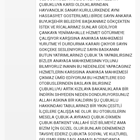
ÇUBUKLUYA KARSI OLDUKLARINDAN.
HAYVANCILIK SANAYI KURULURKENDE AYNI
HASSASIYET GOSTERILMELI.BİRDE SAYIN ANKARA
BUYUKŞEHİR BELEDİYE BAŞKANIMIZ GÖKÇEKTEN
İSTEK VE RİCALARIMIZ SUNLAR GİDİLİYOR
ÇANKAYA YENİMAHALLE HİZMET GÖTÜRMEYE
ÇALIŞIYOR KARŞISINA ANAYASA MAHKEMESİ
YURUTME Yİ DURDURMA KARARI ÇIKIYOR SAYIN
GOKÇEKE SESLENIYORUZ SAYIN BASKANIM
BUTUN YATIRIMLARINIZI ÇUBUK TA YAPABILIRSINIZ
BİZLER ANAYASA MAHKEMESININ YOLUNU
BILMIYORUZ INANIN BU NEDENLEDE YAPACAGINIZ
HIZMETLERIN KARSISINA ANAYASA MAHKEMESİ
ÇIKMAZ ÜMİD EDİYORUM.BU HIZMETLERE EGO
OTOBUSLERINDEN BASLAYA BILIRSINIZ
ÇUBUKLUYU ARTIK KIZILAYA BAKANLIKLARA BİR
İNDİRİN SIHIYEDEN NEDEN DONDURUYORSUNUZ
ALLAH ASKINA BİR KALDIRIN ŞU ÇUBUKLU
HAKKINDAKI TABULARINIZI BİR YIKIN.ÇESİTLİ
İLÇELERE ÇALIŞŞA NE OLUR. BU OTOBUSLERIN
MESELA ÇUBUK-A.AYRANCI ÇUBUK-DİKMEN
ÇUBUK-BATIKENT VALLAHİ SİZİ BİLMEYİZ AMA
BİZİM İÇİN GÜZEL OLUR.BUNLARI DENEMENIZI
TAVSIYE EDERIZ.ÇUBUKTA SOSYAL VE KULTUREL
GELISMELERIN SAGLANMASI ACISINDANDA