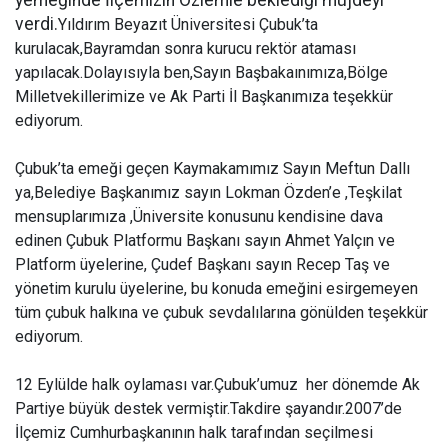
yemeğinde İlçemizin Özlemle beklediği müjdeyi
verdi.
Yıldırım Beyazıt Üniversitesi Çubuk’ta
kurulacak,Bayramdan sonra kurucu rektör ataması
yapılacak.Dolayısıyla ben,Sayın Başbakaınımıza,Bölge
Milletvekillerimize ve Ak Parti İl Başkanımıza teşekkür
ediyorum.
Çubuk’ta emeği geçen Kaymakamımız Sayın Meftun Dallı
ya,Belediye Başkanımız sayın Lokman Özden’e ,Teşkilat
mensuplarımıza ,Üniversite konusunu kendisine dava
edinen Çubuk Platformu Başkanı sayın Ahmet Yalçın ve
Platform üyelerine, Çudef Başkanı sayın Recep Taş ve
yönetim kurulu üyelerine, bu konuda emeğini esirgemeyen
tüm çubuk halkına ve çubuk sevdalılarına gönülden teşekkür
ediyorum.
12 Eylülde halk oylaması var.Çubuk’umuz
her dönemde Ak
Partiye büyük destek vermiştir.Takdire şayandır.2007’de
İlçemiz Cumhurbaşkanının halk tarafından seçilmesi