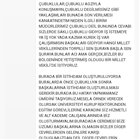
ÇUBUKLULAR,ÇUBUKLU AGZIYLA
KONUŞMAYIN,ÇUBUKLU DEGİLMİSİNİZ GİBİ
YAKLAŞIMLARI BUNADA SON VERILMESI
KANAATINDETIM NEDEN İLGİLİ BİRİM
MÜDÜRLERİMİZ ÇUBUKLU DEİL BUNUNDA CEVABI
SIZLERDE SAKLI.ÇUBUKLU GIDIYOR İŞ İSTEMEYE
YA İŞ YOK YADA KAZMA KUREK İŞ VAR
ÇALIŞIRMISIN BAŞKALARI GİDİYOR HANGİ MILLET
VEKİLLERİNDEN TORPILLİ SEN ŞURAYA BAŞLA SEN
ŞURAYA:BUNLAR ACI AMA GERÇEK,BİZLER BU
BÖLGENİNDE YETİŞTİRMİŞ OLDUGU BİR MİLLET
VEKİLİ'DE İSTİYORUZ.
BURADA BİR İSTİHDAM OLUŞTURULUYORSA
BURALARDA ÖNCE ÇUBUKLUYA SONRA
BAŞKALARINA İSTİHDAM OLUŞTURULMASI
GEREKİR.BURADA BU HATAYI YAPMAMANIZ
ÜMİDİNİ TAŞIYORUZ.MESELA ÖRNEK VERECEK
OLURSAK ÜNİVERSİTEYİ KURUP REKTÖRÜNDEN
EGİTİM GÖREVLİLERİNE KARADINI SİZ HİZMETLİ
VE ALT KADEME CALIŞANLARINIDA BİZ
OLUSTURMAYALIM.BURADADA CEREMESİ BİZE
ÜZÜMÜ BAŞKALARINA OLMASIN BİZLER DİGER
CEVRELERDEN GELENLERE KARŞI
OLDUGUMUZDAN DEİL DİGER CEVRELERİN