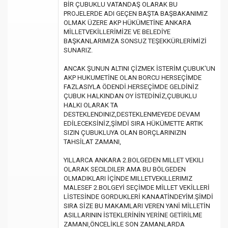
BİR ÇUBUKLU VATANDAŞ OLARAK BU
PROJELERDE ADI GEÇEN BAŞTA BAŞBAKANIMIZ
OLMAK ÜZERE AKP HÜKÜMETİNE ANKARA
MİLLETVEKİLLERİMİZE VE BELEDİYE
BAŞKANLARIMIZA SONSUZ TEŞEKKÜRLERİMİZİ
SUNARIZ.
ANCAK ŞUNUN ALTINI ÇİZMEK İSTERİM.ÇUBUK'UN
AKP HUKUMETİNE OLAN BORCU HERSEÇİMDE
FAZLASIYLA ÖDENDİ.HERSEÇİMDE GELDİNİZ
ÇUBUK HALKINDAN OY İSTEDİNİZ,ÇUBUKLU
HALKI OLARAK TA
DESTEKLENDINIZ,DESTEKLENMEYEDE DEVAM
EDİLECEKSİNİZ,ŞİMDİ SIRA HÜKÜMETTE ARTIK
SIZIN ÇUBUKLUYA OLAN BORÇLARINIZIN
TAHSİLAT ZAMANI,
YILLARCA ANKARA 2.BOLGEDEN MILLET VEKILI
OLARAK SECILDILER AMA BU BÖLGEDEN
OLMADIKLARI İÇİNDE MILLETVEKILLERIMIZ
MALESEF 2.BOLGEYİ SEÇİMDE MİLLET VEKİLLERİ
LİSTESİNDE GORDUKLERİ KANAATİNDEYİM.ŞİMDİ
SIRA SİZE BU MAKAMLARI VEREN YANİ MİLLETİN
ASILLARININ İSTEKLERİNİN YERİNE GETİRİLME
ZAMANI,ÖNCELİKLE SON ZAMANLARDA