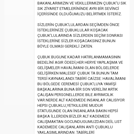
BAKANLARIMIZIN VE VEKILLERIMIZIN ÇUBUK'U SIK
SIK ZİYARET ETMELERİNİNDE AYRI BİR SEVİNCİ
İÇERİSİNDE OLDUĞUMUZU BELİRTMEK İSTERİZ.
SİZLERİN ÇUBUK'LULARDAN SEÇİMDEN ÖNCE
İSTEKLERİNİZE ÇUBUKLULAR KOŞACAK
ÇUBUK'LULARINDA SİZLERDEN SEÇİM SONRASI
İSTEKLERİNE SİZLER KOŞACAKSINIZ BUNUN
BÖYLE OLMASI GEREKLİ ZATEN.
ÇUBUK BUGUNE KADAR HATIRLANMAMASININ
BEDELİNİ AGIR ÖDEDİ,HER HERYE YAPILAŞMA VE
GELİŞMELER HAVALİMANI OLAN BÖLGELERDE
GELİŞİRKEN MALESEF ÇUBUK TA BUNUN TAM
TERSİ KAYNAKLANDI.TABİRİ CAİZSE: HAVALİMANI
BU BÖLGEDE CEREMESİ ÇUBUK'LUYA YAMİŞİ
BAŞKALARINA.BUNA BİR SON VERELİM ARTIK
ÇALIŞAN PERSONELLERDE BILE AYRIMCILIK
VAR.NERDE ALT KADEMEDE INSANLAR CALISIYOR
HEPSI ÇUBUKLU,YETKILILERE MUDUR
STATUSUNDE OLAN İNSANLARA BAKIN HEPSİ
BAŞKA İLLERDEN.BİZLER ALT KADEMEDE
CALIŞMAKTAN GOCUNDUGUMUZDAN DEİL.UST
KADEMEDE CALIŞANLARIN ANTI ÇUBUKLU
YAKLASIMLARINDAN .TABİRLERİ