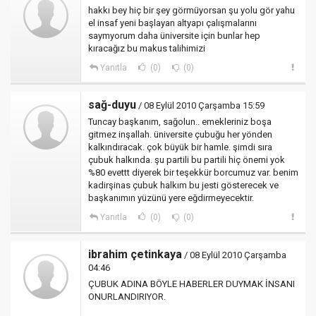
hakkı bey hiç bir şey görmüyorsan şu yolu gör yahu
el insaf yeni başlayan altyapı çalışmalarını
saymyorum daha üniversite için bunlar hep
kıracağız bu makus talihimizi
Yanıtla
(0)
(0)
sağ-duyu
/ 08 Eylül 2010 Çarşamba 15:59
Tuncay başkanım, sağolun.. emekleriniz boşa
gitmez inşallah. üniversite çubuğu her yönden
kalkındıracak. çok büyük bir hamle. şimdi sıra
çubuk halkında. şu partili bu partili hiç önemi yok
%80 evettt diyerek bir teşekkür borcumuz var. benim
kadirşinas çubuk halkım bu jesti gösterecek ve
başkanımın yüzünü yere eğdirmeyecektir.
Yanıtla
(0)
(0)
ibrahim çetinkaya
/ 08 Eylül 2010 Çarşamba
04:46
ÇUBUK ADINA BÖYLE HABERLER DUYMAK İNSANI
ONURLANDIRIYOR.