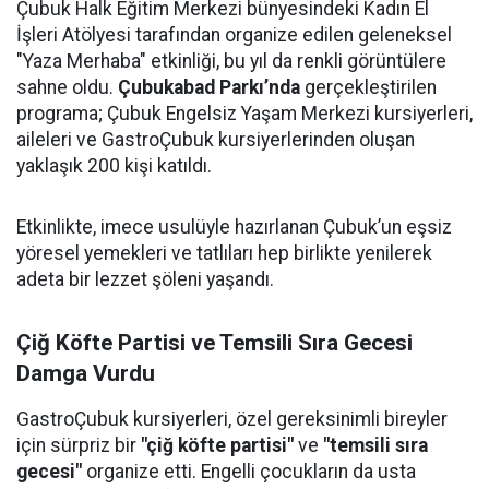
Çubuk Halk Eğitim Merkezi bünyesindeki Kadın El
İşleri Atölyesi tarafından organize edilen geleneksel
"Yaza Merhaba" etkinliği, bu yıl da renkli görüntülere
sahne oldu.
Çubukabad Parkı’nda
gerçekleştirilen
programa; Çubuk Engelsiz Yaşam Merkezi kursiyerleri,
aileleri ve GastroÇubuk kursiyerlerinden oluşan
yaklaşık 200 kişi katıldı.
Etkinlikte, imece usulüyle hazırlanan Çubuk’un eşsiz
yöresel yemekleri ve tatlıları hep birlikte yenilerek
adeta bir lezzet şöleni yaşandı.
Çiğ Köfte Partisi ve Temsili Sıra Gecesi
Damga Vurdu
GastroÇubuk kursiyerleri, özel gereksinimli bireyler
için sürpriz bir
"çiğ köfte partisi"
ve
"temsili sıra
gecesi"
organize etti. Engelli çocukların da usta