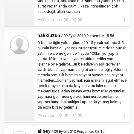
yine olacaktı, onu allah bilir. şimdi bu yolda 150 km.
sürat yapanlar da ölümlü kaza ihtimalinden çok
uzak değil. allah korusun
Yanıtla
(0)
(0)
hakkiuzun
/ 09 Eylül 2010 Perşembe 15:56
O bahsettiğin yolda günde 10-15 yaralı haftada 3-5
ölümlü kaza oluyor çok iyi görüyorum cidden büyük
yatırım elaleme gelince 1 ayda 100km yol yapılır
şurda 18 kmlik yolu aylarca bitiremediler yada
işlerine öyle geliyor...Bir belediyenin asli görevleri
vardır bunları yapmaması gibi bir seceneği yoktur ne
mesela temizlik hizmeti alt yapı hizmetleri üst yapı
hizmetleri...bunları yapmak için makam işgal etmeye
gerek oraya kulka da koysanız bu işler olur !!! o
makamı işgal eden kişinin extra hizmetler yatırımlar
yapması getirmesi gerekir hani nerde bunlar ne
yapmış hangi bakanlığın kapısında yatmış kalmış
da extra birşey getirmiş...
Yanıtla
(0)
(0)
alibey
/ 09 Eylül 2010 Perşembe 08:15