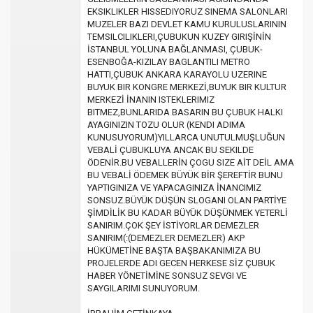
EKSIKLIKLER HISSEDIYORUZ SINEMA SALONLARI
MUZELER BAZI DEVLET KAMU KURULUSLARININ
TEMSILCILIKLERI,ÇUBUKUN KUZEY GIRIŞİNİN
İSTANBUL YOLUNA BAĞLANMASI, ÇUBUK-
ESENBOĞA-KIZILAY BAGLANTILI METRO
HATTI,ÇUBUK ANKARA KARAYOLU UZERINE
BUYUK BIR KONGRE MERKEZİ,BUYUK BIR KULTUR
MERKEZİ İNANIN ISTEKLERIMIZ
BITMEZ,BUNLARIDA BASARIN BU ÇUBUK HALKI
AYAGINIZIN TOZU OLUR (KENDI ADIMA
KUNUSUYORUM)YILLARCA UNUTULMUŞLUĞUN
VEBALİ ÇUBUKLUYA ANCAK BU SEKILDE
ÖDENİR.BU VEBALLERİN ÇOGU SIZE AİT DEİL AMA
BU VEBALİ ÖDEMEK BÜYÜK BİR ŞEREFTİR BUNU
YAPTIGINIZA VE YAPACAGINIZA İNANCIMIZ
SONSUZ.BÜYÜK DÜŞÜN SLOGANI OLAN PARTİYE
ŞİMDİLİK BU KADAR BÜYÜK DÜŞÜNMEK YETERLİ
SANIRIM.ÇOK ŞEY İSTİYORLAR DEMEZLER
SANIRIM(:(DEMEZLER DEMEZLER) AKP
HÜKÜMETİNE BAŞTA BAŞBAKANIMIZA BU
PROJELERDE ADI GECEN HERKESE SİZ ÇUBUK
HABER YÖNETİMİNE SONSUZ SEVGI VE
SAYGILARIMI SUNUYORUM.