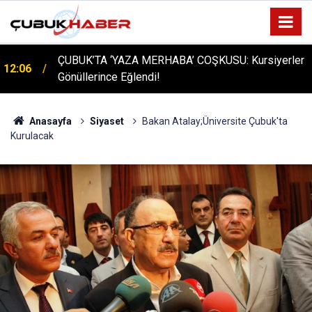
ÇUBUK’TA ‘YAZA MERHABA’ COŞKUSU: Kursiyerler
12:06
Gönüllerince Eğlendi!
Anasayfa
Siyaset
Bakan Atalay;Üniversite Çubuk'ta
Kurulacak