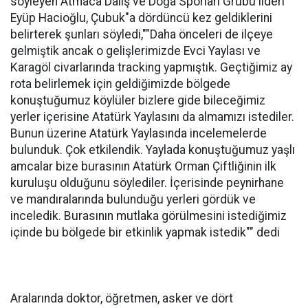
söyleyen Atmaca Dalış ve Doğa Sporları Grubu lideri
Eyüp Hacioğlu, Çubuk"a dördüncü kez geldiklerini
belirterek şunları söyledi,""Daha önceleri de ilçeye
gelmiştik ancak o gelişlerimizde Evci Yaylası ve
Karagöl civarlarında tracking yapmıştık. Geçtiğimiz ay
rota belirlemek için geldiğimizde bölgede
konuştuğumuz köylüler bizlere gide bileceğimiz
yerler içerisine Atatürk Yaylasını da almamızı istediler.
Bunun üzerine Atatürk Yaylasında incelemelerde
bulunduk. Çok etkilendik. Yaylada konuştuğumuz yaşlı
amcalar bize burasının Atatürk Orman Çiftliğinin ilk
kuruluşu olduğunu söylediler. İçerisinde peynirhane
ve mandıralarında bulunduğu yerleri gördük ve
inceledik. Burasının mutlaka görülmesini istediğimiz
içinde bu bölgede bir etkinlik yapmak istedik"" dedi
Aralarında doktor, öğretmen, asker ve dört