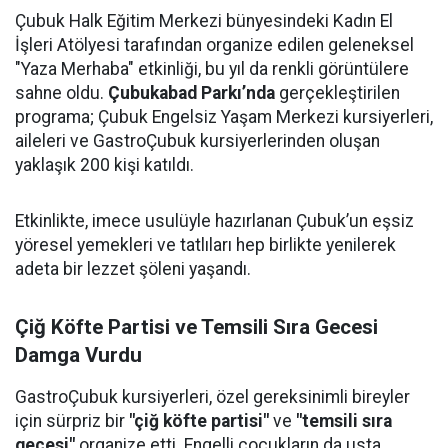
Çubuk Halk Eğitim Merkezi bünyesindeki Kadın El
İşleri Atölyesi tarafından organize edilen geleneksel
"Yaza Merhaba" etkinliği, bu yıl da renkli görüntülere
sahne oldu.
Çubukabad Parkı’nda
gerçekleştirilen
programa; Çubuk Engelsiz Yaşam Merkezi kursiyerleri,
aileleri ve GastroÇubuk kursiyerlerinden oluşan
yaklaşık 200 kişi katıldı.
Etkinlikte, imece usulüyle hazırlanan Çubuk’un eşsiz
yöresel yemekleri ve tatlıları hep birlikte yenilerek
adeta bir lezzet şöleni yaşandı.
Çiğ Köfte Partisi ve Temsili Sıra Gecesi
Damga Vurdu
GastroÇubuk kursiyerleri, özel gereksinimli bireyler
için sürpriz bir
"çiğ köfte partisi"
ve
"temsili sıra
gecesi"
organize etti. Engelli çocukların da usta