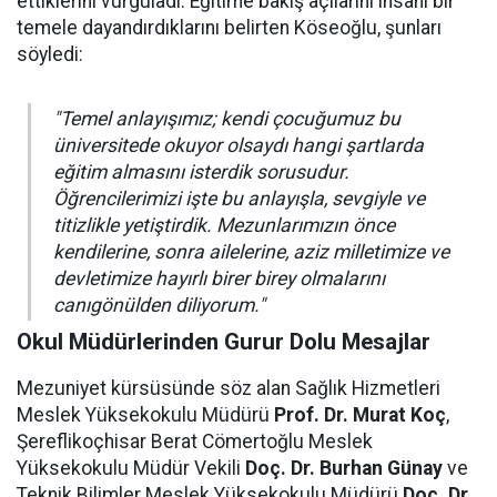
ettiklerini vurguladı. Eğitime bakış açılarını insani bir
temele dayandırdıklarını belirten Köseoğlu, şunları
söyledi:
"Temel anlayışımız; kendi çocuğumuz bu
üniversitede okuyor olsaydı hangi şartlarda
eğitim almasını isterdik sorusudur.
Öğrencilerimizi işte bu anlayışla, sevgiyle ve
titizlikle yetiştirdik. Mezunlarımızın önce
kendilerine, sonra ailelerine, aziz milletimize ve
devletimize hayırlı birer birey olmalarını
canıgönülden diliyorum."
Okul Müdürlerinden Gurur Dolu Mesajlar
Mezuniyet kürsüsünde söz alan Sağlık Hizmetleri
Meslek Yüksekokulu Müdürü
Prof. Dr. Murat Koç
,
Şereflikoçhisar Berat Cömertoğlu Meslek
Yüksekokulu Müdür Vekili
Doç. Dr. Burhan Günay
ve
Teknik Bilimler Meslek Yüksekokulu Müdürü
Doç. Dr.