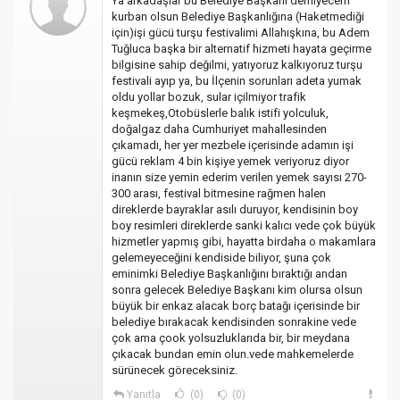
Ya arkadaşlar bu Belediye Başkanı demiyecem
kurban olsun Belediye Başkanlığına (Haketmediği
için)işi gücü turşu festivalimi Allahışkına, bu Adem
Tuğluca başka bir alternatif hizmeti hayata geçirme
bilgisine sahip değilmi, yatıyoruz kalkıyoruz turşu
festivali ayıp ya, bu İlçenin sorunları adeta yumak
oldu yollar bozuk, sular içilmiyor trafik
keşmekeş,Otobüslerle balık istifi yolculuk,
doğalgaz daha Cumhuriyet mahallesinden
çıkamadı, her yer mezbele içerisinde adamın işi
gücü reklam 4 bin kişiye yemek veriyoruz diyor
inanın size yemin ederim verilen yemek sayısı 270-
300 arası, festival bitmesine rağmen halen
direklerde bayraklar asılı duruyor, kendisinin boy
boy resimleri direklerde sanki kalıcı vede çok büyük
hizmetler yapmış gibi, hayatta birdaha o makamlara
gelemeyeceğini kendiside biliyor, şuna çok
eminimki Belediye Başkanlığını bıraktığı andan
sonra gelecek Belediye Başkanı kim olursa olsun
büyük bir enkaz alacak borç batağı içerisinde bir
belediye bırakacak kendisinden sonrakine vede
çok ama çook yolsuzluklarıda bir, bir meydana
çıkacak bundan emin olun.vede mahkemelerde
sürünecek göreceksiniz.
Yanıtla
(0)
(0)