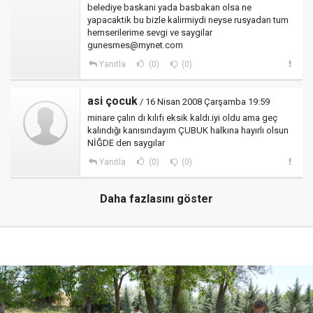
belediye baskani yada basbakan olsa ne
yapacaktik bu bizle kalirmiydi neyse rusyadan tum
hemserilerime sevgi ve saygilar
gunesmes@mynet.com
Yanıtla
(0)
(0)
asi çocuk
/ 16 Nisan 2008 Çarşamba 19:59
minare çalın dı kılıfı eksik kaldı.iyi oldu ama geç
kalındığı kanısındayım ÇUBUK halkına hayırlı olsun
NİĞDE den saygılar
Yanıtla
(0)
(0)
Daha fazlasını göster