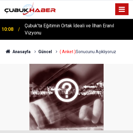
Çubuk’ta Eğitimin Ortak İdeali ve İlhan Eranıl
10:08
Vizyonu
ÇUBUK’TA ‘YAZA MERHABA’ COŞKUSU: Kursiyerler
12:06
Gönüllerince Eğlendi!
Anasayfa
Güncel
( Anket )
Sonucunu Açıklıyoruz