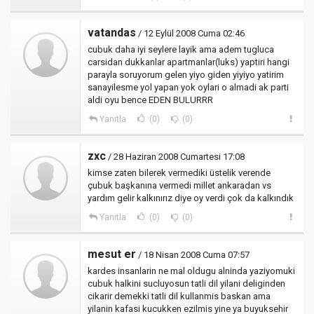
vatandas
/ 12 Eylül 2008 Cuma 02:46
cubuk daha iyi seylere layik ama adem tugluca
carsidan dukkanlar apartmanlar(luks) yaptiri hangi
parayla soruyorum gelen yiyo giden yiyiyo yatirim
sanayilesme yol yapan yok oylari o almadi ak parti
aldi oyu bence EDEN BULURRR
Yanıtla
(0)
(0)
zxc
/ 28 Haziran 2008 Cumartesi 17:08
kimse zaten bilerek vermediki üstelik verende
çubuk başkanına vermedi millet ankaradan vs
yardım gelir kalkınırız diye oy verdi çok da kalkındık
Yanıtla
(0)
(0)
mesut er
/ 18 Nisan 2008 Cuma 07:57
kardes insanlarin ne mal oldugu alninda yaziyomuki
cubuk halkini sucluyosun tatli dil yilani deliginden
cikarir demekki tatli dil kullanmis baskan ama
yilanin kafasi kucukken ezilmis yine ya buyuksehir