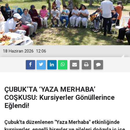
18 Haziran 2026
12:06
ÇUBUK’TA ‘YAZA MERHABA’
COŞKUSU: Kursiyerler Gönüllerince
Eğlendi!
Çubuk'ta düzenlenen "Yaza Merhaba" etkinliğinde
kursiyerler, engelli bireyler ve aileleri doğayla iç içe