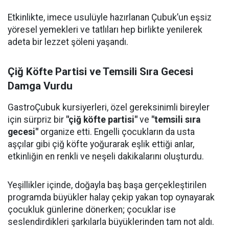
Etkinlikte, imece usulüyle hazırlanan Çubuk’un eşsiz
yöresel yemekleri ve tatlıları hep birlikte yenilerek
adeta bir lezzet şöleni yaşandı.
Çiğ Köfte Partisi ve Temsili Sıra Gecesi
Damga Vurdu
GastroÇubuk kursiyerleri, özel gereksinimli bireyler
için sürpriz bir
"çiğ köfte partisi"
ve
"temsili sıra
gecesi"
organize etti. Engelli çocukların da usta
aşçılar gibi çiğ köfte yoğurarak eşlik ettiği anlar,
etkinliğin en renkli ve neşeli dakikalarını oluşturdu.
Yeşillikler içinde, doğayla baş başa gerçekleştirilen
programda büyükler halay çekip yakan top oynayarak
çocukluk günlerine dönerken; çocuklar ise
seslendirdikleri şarkılarla büyüklerinden tam not aldı.