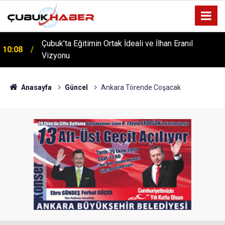
Çubuk’ta Eğitimin Ortak İdeali ve İlhan Eranıl
10:08
ÇUBUK’TA ‘YAZA MERHABA’ COŞKUSU: Kursiyerler
Vizyonu
12:06
Gönüllerince Eğlendi!
Anasayfa
Güncel
Ankara Törende Coşacak