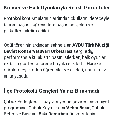
Konser ve Halk Oyunlarıyla Renkli Görüntüler
Protokol konuşmalarının ardından okullarını dereceyle
bitiren başarılı öğrencilere başarı belgeleri ve
plaketleri takdim edildi.
Ödül töreninin ardından sahne alan
AYBÜ Türk Müziği
Devlet Konservatuvarı Orkestrası
sergilediği
performansla kulakların pasını silerken, halk oyunları
ekibinin gösterisi törene büyük renk kattı. Hareketli
ritimlere eşlik eden öğrenciler ve aileleri, unutulmaz
anlar yaşadı.
İlçe Protokolü Gençleri Yalnız Bırakmadı
Çubuk Yerleşkesi’ni bayram yerine çeviren mezuniyet
programına; Çubuk Kaymakamı
Vehbi Bakır
, Çubuk
Belediye Başkanı
Baki Demirbaş
, üniversitenin