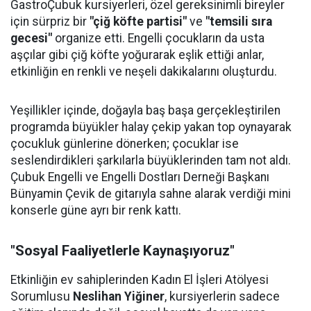
GastroÇubuk kursiyerleri, özel gereksinimli bireyler
için sürpriz bir
"çiğ köfte partisi"
ve
"temsili sıra
gecesi"
organize etti. Engelli çocukların da usta
aşçılar gibi çiğ köfte yoğurarak eşlik ettiği anlar,
etkinliğin en renkli ve neşeli dakikalarını oluşturdu.
Yeşillikler içinde, doğayla baş başa gerçekleştirilen
programda büyükler halay çekip yakan top oynayarak
çocukluk günlerine dönerken; çocuklar ise
seslendirdikleri şarkılarla büyüklerinden tam not aldı.
Çubuk Engelli ve Engelli Dostları Derneği Başkanı
Bünyamin Çevik de gitarıyla sahne alarak verdiği mini
konserle güne ayrı bir renk kattı.
"Sosyal Faaliyetlerle Kaynaşıyoruz"
Etkinliğin ev sahiplerinden Kadın El İşleri Atölyesi
Sorumlusu
Neslihan Yiğiner
, kursiyerlerin sadece