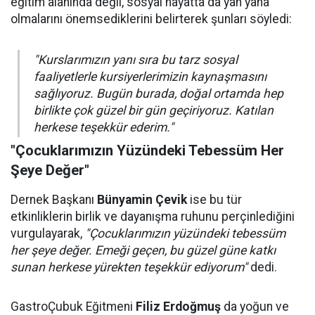
eğitim alanında değil, sosyal hayatta da yan yana
olmalarını önemsediklerini belirterek şunları söyledi:
"Kurslarımızın yanı sıra bu tarz sosyal
faaliyetlerle kursiyerlerimizin kaynaşmasını
sağlıyoruz. Bugün burada, doğal ortamda hep
birlikte çok güzel bir gün geçiriyoruz. Katılan
herkese teşekkür ederim."
"Çocuklarımızın Yüzündeki Tebessüm Her
Şeye Değer"
Dernek Başkanı
Bünyamin Çevik
ise bu tür
etkinliklerin birlik ve dayanışma ruhunu perçinlediğini
vurgulayarak,
"Çocuklarımızın yüzündeki tebessüm
her şeye değer. Emeği geçen, bu güzel güne katkı
sunan herkese yürekten teşekkür ediyorum"
dedi.
GastroÇubuk Eğitmeni
Filiz Erdoğmuş
da yoğun ve