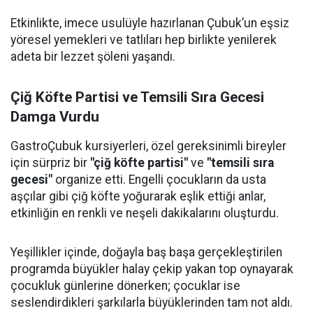
Etkinlikte, imece usulüyle hazırlanan Çubuk’un eşsiz
yöresel yemekleri ve tatlıları hep birlikte yenilerek
adeta bir lezzet şöleni yaşandı.
Çiğ Köfte Partisi ve Temsili Sıra Gecesi
Damga Vurdu
GastroÇubuk kursiyerleri, özel gereksinimli bireyler
için sürpriz bir
"çiğ köfte partisi"
ve
"temsili sıra
gecesi"
organize etti. Engelli çocukların da usta
aşçılar gibi çiğ köfte yoğurarak eşlik ettiği anlar,
etkinliğin en renkli ve neşeli dakikalarını oluşturdu.
Yeşillikler içinde, doğayla baş başa gerçekleştirilen
programda büyükler halay çekip yakan top oynayarak
çocukluk günlerine dönerken; çocuklar ise
seslendirdikleri şarkılarla büyüklerinden tam not aldı.