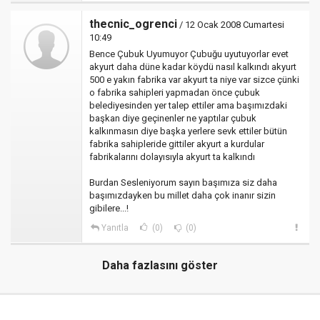
thecnic_ogrenci
/ 12 Ocak 2008 Cumartesi
10:49
Bence Çubuk Uyumuyor Çubuğu uyutuyorlar evet
akyurt daha düne kadar köydü nasıl kalkındı akyurt
500 e yakın fabrika var akyurt ta niye var sizce çünki
o fabrika sahipleri yapmadan önce çubuk
belediyesinden yer talep ettiler ama başımızdaki
başkan diye geçinenler ne yaptılar çubuk
kalkınmasın diye başka yerlere sevk ettiler bütün
fabrika sahipleride gittiler akyurt a kurdular
fabrikalarını dolayısıyla akyurt ta kalkındı
Burdan Sesleniyorum sayın başımıza siz daha
başımızdayken bu millet daha çok inanır sizin
gibilere...!
Yanıtla
(0)
(0)
Daha fazlasını göster