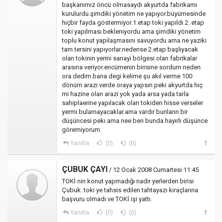
başkanımız öncü olmasaydı akyurtda fabrikamı
kurulurdu.şimdiki yönetim ne yapıyor.büyümesinde
hiçbir fayda göstermiyor.1.etap toki yapıldı 2. etap
toki yapılması bekleniyordu.ama şimdiki yönetim
toplu konut yapılaşmasını savuyordu ama ne yaziki
tam tersini yapıyorlar.nedense 2.etap başlıyacak
olan tokinin yerini sanayi bölgesi olan fabrikalar
arasına veriyor.encümenin birisine sordum neden
ora dedim.bana degi kelime şu akıl verme 100
dönüm arazi verde oraya yapsın peki akyurtda hiç
mi hazine olan arazi yok yada arsa yada tarla
sahiplaerine yapılacak olan tokiden hisse verseler
yermi bulamayacaklar.ama vardır bunların bir
düşüncesi peki ama nee ben bunda hayırlı düşünce
göremiyorum.
Yanıtla
(0)
(0)
ÇUBUK ÇAYI
/ 12 Ocak 2008 Cumartesi 11:45
TOKİ nin konut yapmadığı nadir yerlerden birisi
Çubuk. toki ye tahsis edilen tahtayazı kıraçlarına
başvuru olmadı ve TOKİ işi yattı.
Yanıtla
(0)
(0)