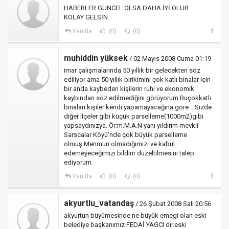
HABERLER GÜNCEL OLSA DAHA İYİ OLUR
KOLAY GELSİN
Yanıtla
(0)
(0)
muhiddin yüksek
/ 02 Mayıs 2008 Cuma 01:19
imar çalışmalarında 50 yıllık bir gelecekten söz
ediliyor ama 50 yıllık birikimini çok katlı binalar için
bir anda kaybeden kişilerin ruhi ve ekonomik
kaybından söz edilmediğini görüyorum.Buçokkatlı
binaları kişiler kendi yapamayacağına göre ...Sizde
diğer ilçeler gibi küçük parselleme(1000m2)gibi
yapsaydınızya. Ör:m.M.A.N yanı yıldırım mevkii
Sarscalar Köyü'nde çok büyük parselleme
olmuş.Menmun olmadığımızı ve kabul
edemeyeceğimizi bildirir düzeltilmesini talep
ediyorum.
Yanıtla
(0)
(0)
akyurtlu_vatandaş
/ 26 Şubat 2008 Salı 20:56
akyurtun büyümesinde ne büyük emegi olan eski
belediye başkanımız FEDAİ YAGCI dır.eski