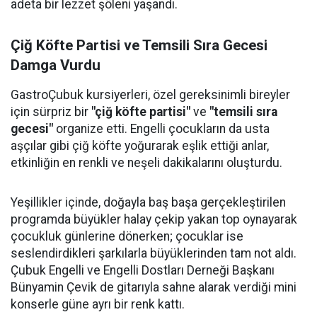
adeta bir lezzet şöleni yaşandı.
Çiğ Köfte Partisi ve Temsili Sıra Gecesi
Damga Vurdu
GastroÇubuk kursiyerleri, özel gereksinimli bireyler
için sürpriz bir
"çiğ köfte partisi"
ve
"temsili sıra
gecesi"
organize etti. Engelli çocukların da usta
aşçılar gibi çiğ köfte yoğurarak eşlik ettiği anlar,
etkinliğin en renkli ve neşeli dakikalarını oluşturdu.
Yeşillikler içinde, doğayla baş başa gerçekleştirilen
programda büyükler halay çekip yakan top oynayarak
çocukluk günlerine dönerken; çocuklar ise
seslendirdikleri şarkılarla büyüklerinden tam not aldı.
Çubuk Engelli ve Engelli Dostları Derneği Başkanı
Bünyamin Çevik de gitarıyla sahne alarak verdiği mini
konserle güne ayrı bir renk kattı.