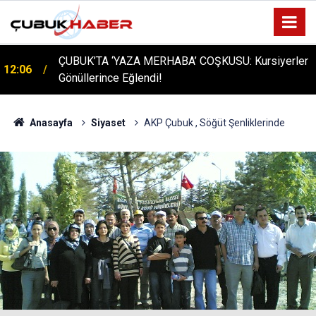
ÇUBUK’TA ‘YAZA MERHABA’ COŞKUSU: Kursiyerler
12:06
Gönüllerince Eğlendi!
Anasayfa
Siyaset
AKP Çubuk , Söğüt Şenliklerinde