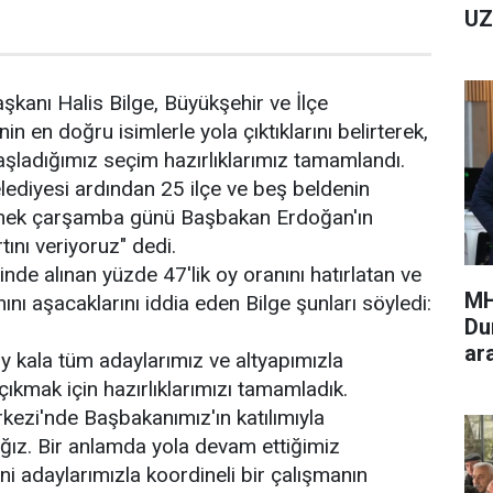
UZ
şkanı Halis Bilge, Büyükşehir ve İlçe
in en doğru isimlerle yola çıktıklarını belirterek,
şladığımız seçim hazırlıklarımız tamamlandı.
ediyesi ardından 25 ilçe ve beş beldenin
mek çarşamba günü Başbakan Erdoğan'ın
rtını veriyoruz" dedi.
nde alınan yüzde 47'lik oy oranını hatırlatan ve
MH
nı aşacaklarını iddia eden Bilge şunları söyledi:
Du
ar
ay kala tüm adaylarımız ve altyapımızla
çıkmak için hazırlıklarımızı tamamladık.
ezi'nde Başbakanımız'ın katılımıyla
ağız. Bir anlamda yola devam ettiğimiz
ni adaylarımızla koordineli bir çalışmanın