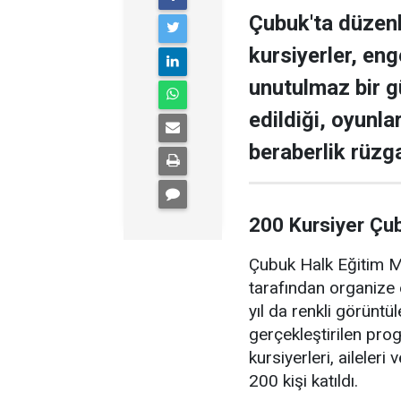
Çubuk'ta düzen
kursiyerler, enge
unutulmaz bir g
edildiği, oyunla
beraberlik rüzga
200 Kursiyer Çu
Çubuk Halk Eğitim Me
tarafından organize 
yıl da renkli görüntü
gerçekleştirilen pr
kursiyerleri, aileler
200 kişi katıldı.