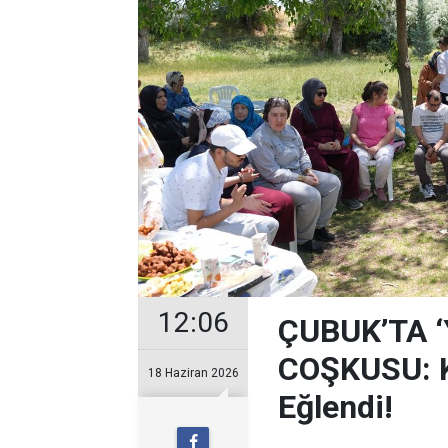
12:06
ÇUBUK’TA 
COŞKUSU: Ku
18 Haziran 2026
Eğlendi!