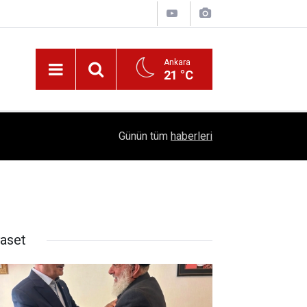
Ankara
21 °C
!
16:41
1504 Kep, Tek Bir Hedef: Bilim Kenti Çubuk
Günün tüm
haberleri
yaset