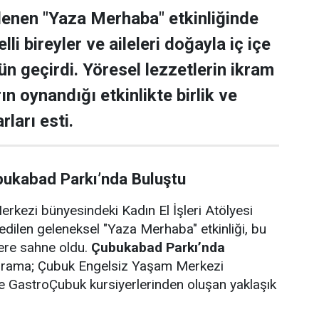
lenen "Yaza Merhaba" etkinliğinde
lli bireyler ve aileleri doğayla iç içe
ün geçirdi. Yöresel lezzetlerin ikram
rın oynandığı etkinlikte birlik ve
rları esti.
bukabad Parkı’nda Buluştu
rkezi bünyesindeki Kadın El İşleri Atölyesi
edilen geleneksel "Yaza Merhaba" etkinliği, bu
lere sahne oldu.
Çubukabad Parkı’nda
ograma; Çubuk Engelsiz Yaşam Merkezi
i ve GastroÇubuk kursiyerlerinden oluşan yaklaşık