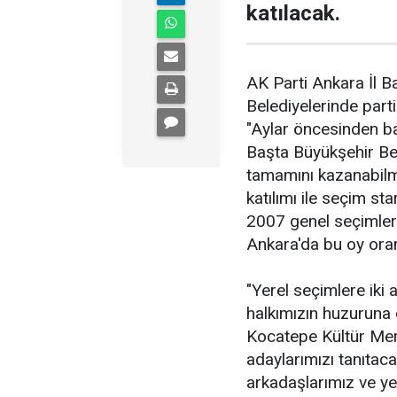
katılacak.
AK Parti Ankara İl Ba
Belediyelerinde partin
"Aylar öncesinden ba
Başta Büyükşehir Bel
tamamını kazanabil
katılımı ile seçim sta
2007 genel seçimleri
Ankara'da bu oy oranı
"Yerel seçimlere iki 
halkımızın huzuruna 
Kocatepe Kültür Merk
adaylarımızı tanıtac
arkadaşlarımız ve ye