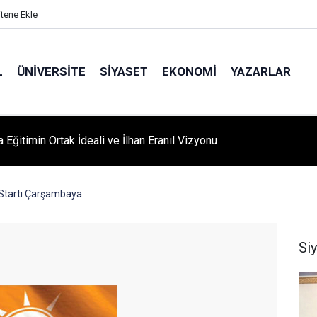
itene Ekle
L
ÜNIVERSITE
SIYASET
EKONOMI
YAZARLAR
A ‘YAZA MERHABA’ COŞKUSU: Kursiyerler Gönüllerince Eğlendi
 Startı Çarşambaya
Si