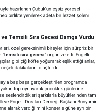
ulüyle hazırlanan Çubuk’un eşsiz yöresel
 hep birlikte yenilerek adeta bir lezzet şöleni
i ve Temsili Sıra Gecesi Damga Vurdu
eri, özel gereksinimli bireyler için sürpriz bir
e
"temsili sıra gecesi"
organize etti. Engelli
çılar gibi çiğ köfte yoğurarak eşlik ettiği anlar,
e neşeli dakikalarını oluşturdu.
doğayla baş başa gerçekleştirilen programda
p yakan top oynayarak çocukluk günlerine
se seslendirdikleri şarkılarla büyüklerinden tam
lli ve Engelli Dostları Derneği Başkanı Bünyamin
hne alarak verdiği mini konserle güne ayrı bir