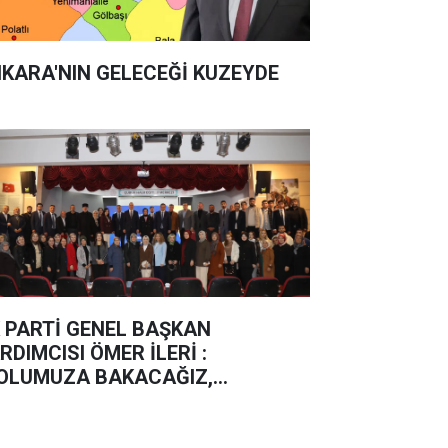
KARA'NIN GELECEĞİ KUZEYDE
 PARTİ GENEL BAŞKAN
RDIMCISI ÖMER İLERİ :
OLUMUZA BAKACAĞIZ,
ERLEMEYE DEVAM EDECEĞİZ”