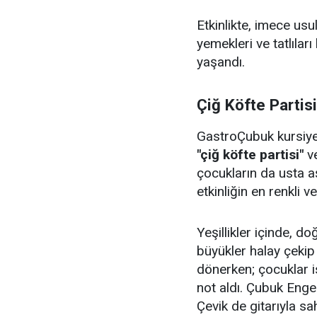
Etkinlikte, imece us
yemekleri ve tatlıları
yaşandı.
Çiğ Köfte Partis
GastroÇubuk kursiyerl
"çiğ köfte partisi"
v
çocukların da usta aş
etkinliğin en renkli v
Yeşillikler içinde, 
büyükler halay çeki
dönerken; çocuklar i
not aldı. Çubuk Enge
Çevik de gitarıyla sa