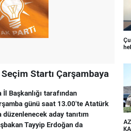
Çub
he
n Seçim Startı Çarşambaya
 İl Başkanlığı tarafından
şamba günü saat 13.00'te Atatürk
a düzenlenecek aday tanıtım
AZ
aşbakan Tayyip Erdoğan da
KA