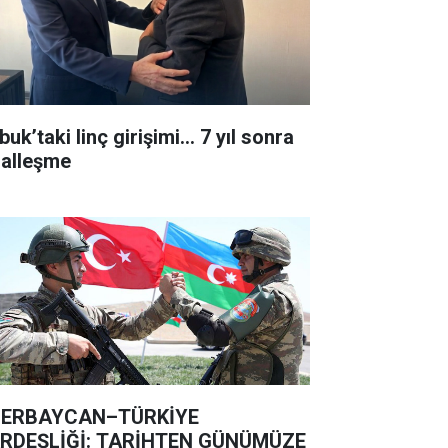
uk’taki linç girişimi... 7 yıl sonra
lalleşme
ERBAYCAN–TÜRKİYE
RDEŞLİĞİ: TARİHTEN GÜNÜMÜZE