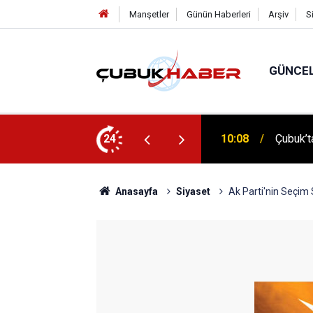
Manşetler
Günün Haberleri
Arşiv
S
GÜNCE
 İlhan Eranıl Vizyonu
24
12:06
ÇUBUK’T
Anasayfa
Siyaset
Ak Parti'nin Seçim