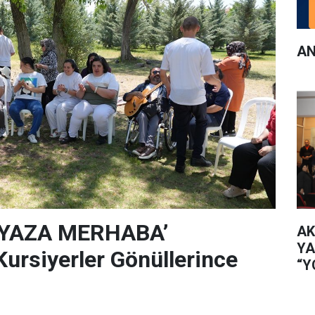
AN
‘YAZA MERHABA’
AK
YA
rsiyerler Gönüllerince
“Y
İL