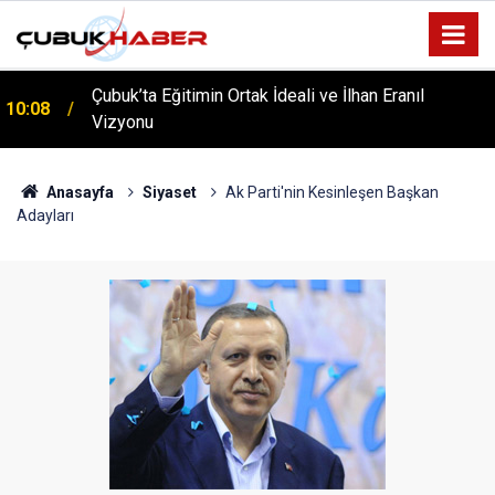
Çubuk’ta Eğitimin Ortak İdeali ve İlhan Eranıl
10:08
ÇUBUK’TA ‘YAZA MERHABA’ COŞKUSU: Kursiyerler
Vizyonu
12:06
Gönüllerince Eğlendi!
Anasayfa
Siyaset
Ak Parti'nin Kesinleşen Başkan
Adayları