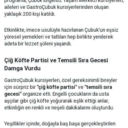
programa; Çubuk Engelsiz Yaşam Merkezi kursiyerleri,
aileleri ve GastroÇubuk kursiyerlerinden oluşan
yaklaşık 200 kişi katıldı.
Etkinlikte, imece usulüyle hazırlanan Çubuk’un eşsiz
yöresel yemekleri ve tatlıları hep birlikte yenilerek
adeta bir lezzet şöleni yaşandı.
Çiğ Köfte Partisi ve Temsili Sıra Gecesi
Damga Vurdu
GastroÇubuk kursiyerleri, özel gereksinimli bireyler
için sürpriz bir
"çiğ köfte partisi"
ve
"temsili sıra
gecesi"
organize etti. Engelli çocukların da usta
aşçılar gibi çiğ köfte yoğurarak eşlik ettiği anlar,
etkinliğin en renkli ve neşeli dakikalarını oluşturdu.
Yeşillikler içinde, doğayla baş başa gerçekleştirilen