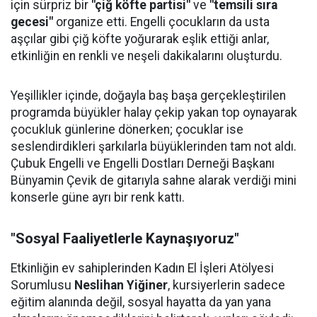
için sürpriz bir
"çiğ köfte partisi"
ve
"temsili sıra
gecesi"
organize etti. Engelli çocukların da usta
aşçılar gibi çiğ köfte yoğurarak eşlik ettiği anlar,
etkinliğin en renkli ve neşeli dakikalarını oluşturdu.
Yeşillikler içinde, doğayla baş başa gerçekleştirilen
programda büyükler halay çekip yakan top oynayarak
çocukluk günlerine dönerken; çocuklar ise
seslendirdikleri şarkılarla büyüklerinden tam not aldı.
Çubuk Engelli ve Engelli Dostları Derneği Başkanı
Bünyamin Çevik de gitarıyla sahne alarak verdiği mini
konserle güne ayrı bir renk kattı.
"Sosyal Faaliyetlerle Kaynaşıyoruz"
Etkinliğin ev sahiplerinden Kadın El İşleri Atölyesi
Sorumlusu
Neslihan Yiğiner
, kursiyerlerin sadece
eğitim alanında değil, sosyal hayatta da yan yana