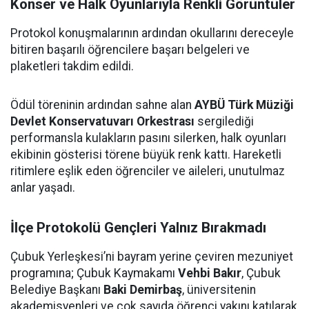
Konser ve Halk Oyunlarıyla Renkli Görüntüler
Protokol konuşmalarının ardından okullarını dereceyle
bitiren başarılı öğrencilere başarı belgeleri ve
plaketleri takdim edildi.
Ödül töreninin ardından sahne alan
AYBÜ Türk Müziği
Devlet Konservatuvarı Orkestrası
sergilediği
performansla kulakların pasını silerken, halk oyunları
ekibinin gösterisi törene büyük renk kattı. Hareketli
ritimlere eşlik eden öğrenciler ve aileleri, unutulmaz
anlar yaşadı.
İlçe Protokolü Gençleri Yalnız Bırakmadı
Çubuk Yerleşkesi’ni bayram yerine çeviren mezuniyet
programına; Çubuk Kaymakamı
Vehbi Bakır
, Çubuk
Belediye Başkanı
Baki Demirbaş
, üniversitenin
akademisyenleri ve çok sayıda öğrenci yakını katılarak