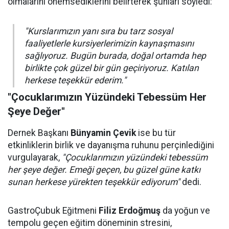
olmalarını önemsediklerini belirterek şunları söyledi:
"Kurslarımızın yanı sıra bu tarz sosyal
faaliyetlerle kursiyerlerimizin kaynaşmasını
sağlıyoruz. Bugün burada, doğal ortamda hep
birlikte çok güzel bir gün geçiriyoruz. Katılan
herkese teşekkür ederim."
"Çocuklarımızın Yüzündeki Tebessüm Her
Şeye Değer"
Dernek Başkanı
Bünyamin Çevik
ise bu tür
etkinliklerin birlik ve dayanışma ruhunu perçinlediğini
vurgulayarak,
"Çocuklarımızın yüzündeki tebessüm
her şeye değer. Emeği geçen, bu güzel güne katkı
sunan herkese yürekten teşekkür ediyorum"
dedi.
GastroÇubuk Eğitmeni
Filiz Erdoğmuş
da yoğun ve
tempolu geçen eğitim döneminin stresini,