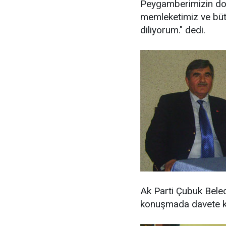
Peygamberimizin doğ
memleketimiz ve bütü
diliyorum." dedi.
Ak Parti Çubuk Bele
konuşmada davete kat