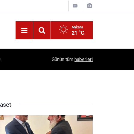
Ankara
21 °C
!
16:41
1504 Kep, Tek Bir Hedef: Bilim Kenti Çubuk
Günün tüm
haberleri
yaset