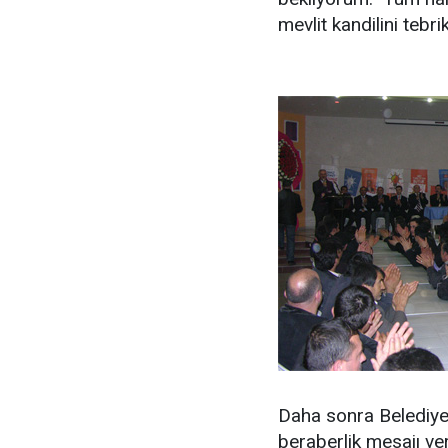
mevlit kandilini tebr
Daha sonra Belediye M
beraberlik mesajı ver