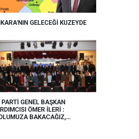
KARA'NIN GELECEĞİ KUZEYDE
 PARTİ GENEL BAŞKAN
RDIMCISI ÖMER İLERİ :
OLUMUZA BAKACAĞIZ,
ERLEMEYE DEVAM EDECEĞİZ”