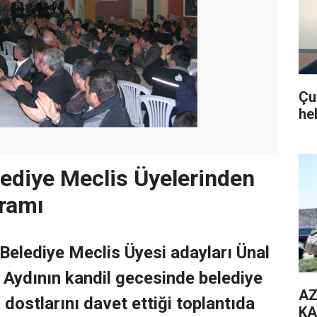
Çub
he
lediye Meclis Üyelerinden
gramı
Belediye Meclis Üyesi adayları Ünal
Aydının kandil gecesinde belediye
AZ
dostlarını davet ettiği toplantıda
KA