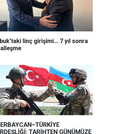
uk’taki linç girişimi... 7 yıl sonra
lalleşme
ERBAYCAN–TÜRKİYE
RDEŞLİĞİ: TARİHTEN GÜNÜMÜZE