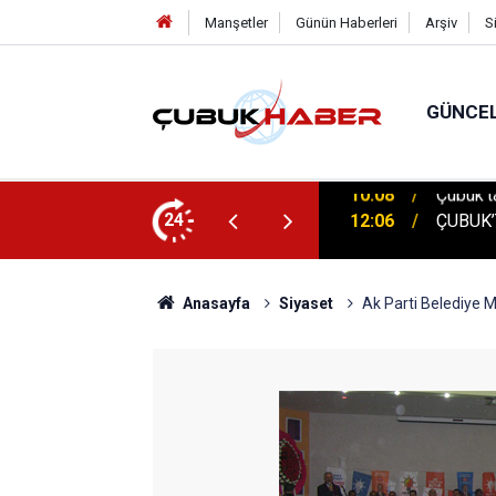
Manşetler
Günün Haberleri
Arşiv
S
GÜNCE
 İlhan Eranıl Vizyonu
24
12:06
ÇUBUK’T
Anasayfa
Siyaset
Ak Parti Belediye M