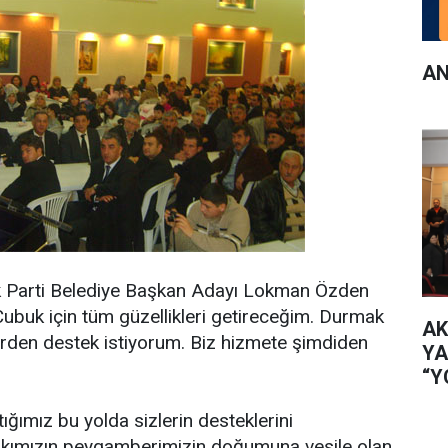
AN
Ak Parti Belediye Başkan Adayı Lokman Özden
ubuk için tüm güzellikleri getireceğim. Durmak
AK
lerden destek istiyorum. Biz hizmete şimdiden
YA
“Y
İL
tığımız bu yolda sizlerin desteklerini
kımızın peygamberimizin doğumuna vesile olan