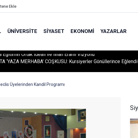
itene Ekle
L
ÜNIVERSITE
SIYASET
EKONOMI
YAZARLAR
A ‘YAZA MERHABA’ COŞKUSU: Kursiyerler Gönüllerince Eğlendi
eclis Üyelerinden Kandil Programı
Si