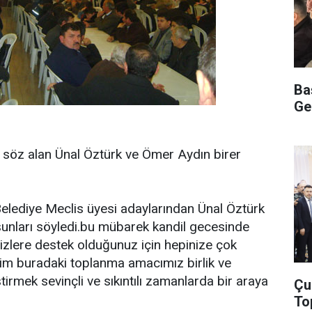
Ba
Ge
e söz alan Ünal Öztürk ve Ömer Aydın birer
elediye Meclis üyesi adaylarından Ünal Öztürk
unları söyledi.bu mübarek kandil gecesinde
izlere destek olduğunuz için hepinize çok
zim buradaki toplanma amacımız birlik ve
tirmek sevinçli ve sıkıntılı zamanlarda bir araya
Çu
To