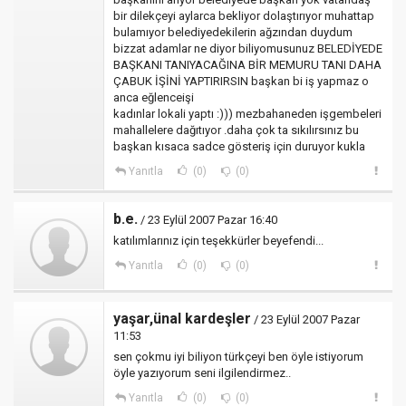
bir dilekçeyi aylarca bekliyor dolaştırıyor muhattap
bulamıyor belediyedekilerin ağzından duydum
bizzat adamlar ne diyor biliyomusunuz BELEDİYEDE
BAŞKANI TANIYACAĞINA BİR MEMURU TANI DAHA
ÇABUK İŞİNİ YAPTIRIRSIN başkan bi iş yapmaz o
anca eğlenceişi
kadınlar lokali yaptı :))) mezbahaneden işgembeleri
mahallelere dağıtıyor .daha çok ta sıkılırsınız bu
başkan kısaca sadce gösteriş için duruyor kukla
Yanıtla
(0)
(0)
b.e.
/ 23 Eylül 2007 Pazar 16:40
katılımlarınız için teşekkürler beyefendi...
Yanıtla
(0)
(0)
yaşar,ünal kardeşler
/ 23 Eylül 2007 Pazar
11:53
sen çokmu iyi biliyon türkçeyi ben öyle istiyorum
öyle yazıyorum seni ilgilendirmez..
Yanıtla
(0)
(0)