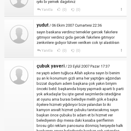
ıyıkı bı yemek dagııtınız
Yanıtla
(0)
(0)
yudut
/ 06 Ekim 2007 Cumartesi 22:36
sayın baskana verdinız temekler gercek fakırlere
gitmıyor verdınız gıda gercek fakırlere gıtmıyor
zenkınlere gıdıyor lütven verılken cok iyi alastılısın
Yanıtla
(0)
(0)
çubuk yaveri
/ 23 Eylül 2007 Pazar 17:37
ne yaptı adem tuğluca Allah aşkına sayın bi benim
şu an ki konumum gizli ama her yaptığını ağzından
bizzat duydum adem başkana çok yakın biriyim
önceki beld. başkanıda bişey yapmadı aparti b parti
yok arkadaşlar bu işte genel seçimlerde istediğine
at oyunu ama burası belediye melih gök.e başka
ilçelere hizmeti yığdırıyor bize yalandan bi iki
kamyon asvalt hizmet çubuku tanıtacakmış sayın
başkan önce çubuku bi adam et bi hizmet ver
belediyenin dışı mexıa daki kasaba şeriflerinin
brosu gibi reklam panosuna dönmüş herşeyde halk
başkanını arıyor belediyede başkan yok vatandaş