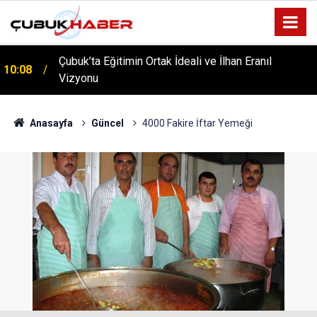
Çubuk’ta Eğitimin Ortak İdeali ve İlhan Eranıl
10:08
Vizyonu
ÇUBUK’TA ‘YAZA MERHABA’ COŞKUSU: Kursiyerler
12:06
Gönüllerince Eğlendi!
Anasayfa
Güncel
4000 Fakire İftar Yemeği