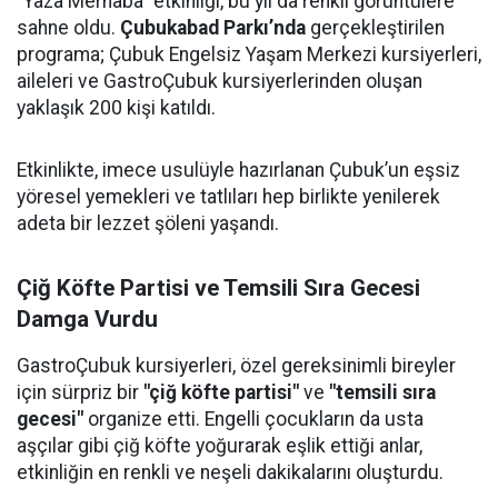
"Yaza Merhaba" etkinliği, bu yıl da renkli görüntülere
sahne oldu.
Çubukabad Parkı’nda
gerçekleştirilen
programa; Çubuk Engelsiz Yaşam Merkezi kursiyerleri,
aileleri ve GastroÇubuk kursiyerlerinden oluşan
yaklaşık 200 kişi katıldı.
Etkinlikte, imece usulüyle hazırlanan Çubuk’un eşsiz
yöresel yemekleri ve tatlıları hep birlikte yenilerek
adeta bir lezzet şöleni yaşandı.
Çiğ Köfte Partisi ve Temsili Sıra Gecesi
Damga Vurdu
GastroÇubuk kursiyerleri, özel gereksinimli bireyler
için sürpriz bir
"çiğ köfte partisi"
ve
"temsili sıra
gecesi"
organize etti. Engelli çocukların da usta
aşçılar gibi çiğ köfte yoğurarak eşlik ettiği anlar,
etkinliğin en renkli ve neşeli dakikalarını oluşturdu.