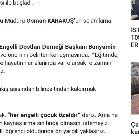
 ile başladı.
ulu Müdürü
Osman KARAKUŞ’
un selamlama
İS
10
ER
Engelli Dostları Derneği Başkanı
Bünyamin
ve önemini belirten konuşmasında,
“
Eğitimde,
ve hayatın her alanında var olursak o zaman
z.
akış aşısından bilinçaltından kaldırmak
ak,
“her engelli çocuk özeldir”
deriz. Ama ne
kaynaştırma sınıfında olmasını istemeyiz.
Çub
lli öğrenci olduğunda ön yargılı yaklaşırız.
ku