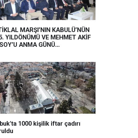
TİKLAL MARŞI’NIN KABULÜ’NÜN
5. YILDÖNÜMÜ VE MEHMET AKİF
SOY’U ANMA GÜNÜ...
uk'ta 1000 kişilik iftar çadırı
ruldu