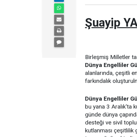
Şuayip 
Birleşmiş Milletler t
Dünya Engelliler G
alanlarında, çeşitli e
farkındalık oluşturu
Dünya Engelliler G
bu yana 3 Aralık'ta k
günde dünya çapınd
desteği ve sivil topl
kutlanması çeşitlilik