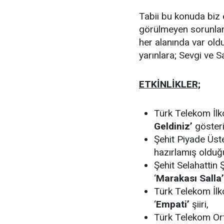
Tabii bu konuda biz e
görülmeyen sorunları
her alanında var ol
yarınlara; Sevgi ve Sa
ETKİNLİKLER;
Türk Telekom İlko
Geldiniz’
gösteri
Şehit Piyade Üst
hazırlamış oldu
Şehit Selahattin 
‘
Marakası Salla’
Türk Telekom İlk
‘
Empati’
şiiri,
Türk Telekom Ort