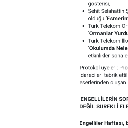
gösterisi,
Şehit Selahattin 
olduğu ‘
Esmerim
Türk Telekom Ort
‘
Ormanlar Yurd
Türk Telekom İlko
‘
Okulumda Nele
etkinlikler sona e
Protokol üyeleri; P
idarecileri tebrik etti
eserlerinden oluşan 
.
ENGELLİLERİN SO
DEĞİL SÜREKLİ ELE
Engelliler Haftası, 