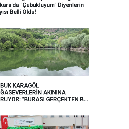
kara'da "Çubukluyum" Diyenlerin
ısı Belli Oldu!
BUK KARAGÖL
ĞASEVERLERİN AKININA
RUYOR: "BURASI GERÇEKTEN BİR
ĞA HARİKASI"