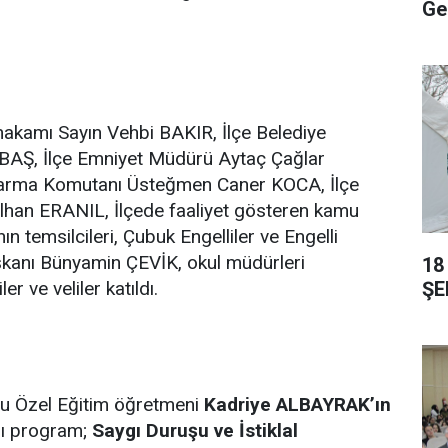
Ge
akamı Sayın Vehbi BAKIR, İlçe Belediye
BAŞ, İlçe Emniyet Müdürü Aytaç Çağlar
darma Komutanı Üsteğmen Caner KOCA, İlçe
İlhan ERANIL, İlçede faaliyet gösteren kamu
ın temsilcileri, Çubuk Engelliler ve Engelli
şkanı Bünyamin ÇEVİK, okul müdürleri
18
ŞE
r ve veliler katıldı.
lu Özel Eğitim öğretmeni
Kadriye ALBAYRAK’ın
ğı program;
Saygı Duruşu ve İstiklal