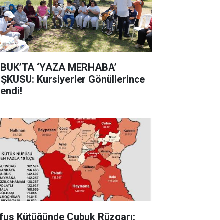
BUK’TA ‘YAZA MERHABA’
ŞKUSU: Kursiyerler Gönüllerince
lendi!
fus Kütüğünde Çubuk Rüzgarı: