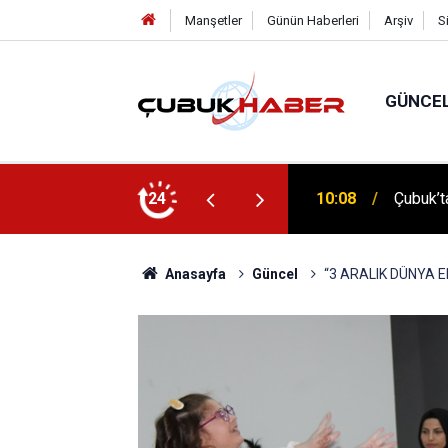
Manşetler
Günün Haberleri
Arşiv
S
GÜNCE
 İlhan Eranıl Vizyonu
24
12:06
ÇUBUK’T
Anasayfa
Güncel
“3 ARALIK DÜNYA E