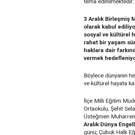
tema edinilmektedir.
3 Aralık Birleşmiş 
olarak kabul ediliyo
sosyal ve kültürel
rahat bir yaşam sü
haklara dair farkınd
vermek hedefleniyo
Böylece dünyanın her 
ve kültürel hayata katı
İlçe Milli Eğitim Mü
Ortaokulu, Şehit Sel
Üsteğmen Muharrem Ka
Aralık Dünya Engell
günü; Çubuk Halk Eğ