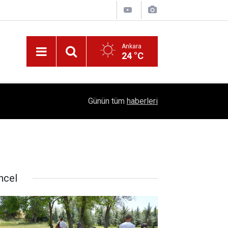
Ankara
24 °C
!
16:41
1504 Kep, Tek Bir Hedef: Bilim Kenti Çubuk
Günün tüm
haberleri
ncel