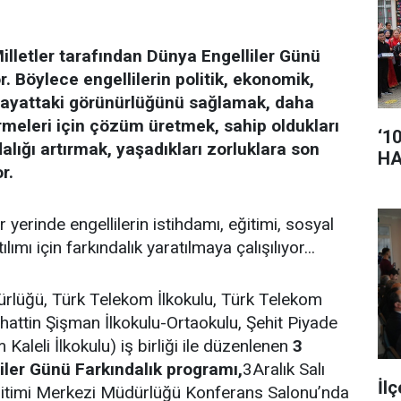
Milletler tarafından Dünya Engelliler Günü
r. Böylece engellilerin politik, ekonomik,
 hayattaki görünürlüğünü sağlamak, daha
rmeleri için çözüm üretmek, sahip oldukları
‘1
alığı artırmak, yaşadıkları zorluklara son
HA
r.
yerinde engellilerin istihdamı, eğitimi, sosyal
lımı için farkındalık yaratılmaya çalışılıyor...
dürlüğü, Türk Telekom İlkokulu, Türk Telekom
ahattin Şişman İlkokulu-Ortaokulu, Şehit Piyade
leli İlkokulu) iş birliği ile düzenlenen
3
iler Günü Farkındalık programı,
3Aralık Salı
İl
itimi Merkezi Müdürlüğü Konferans Salonu’nda