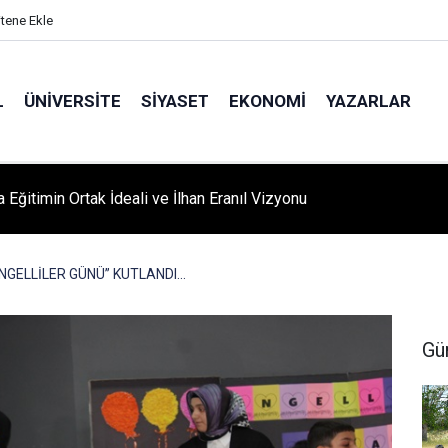
itene Ekle
L
ÜNIVERSITE
SIYASET
EKONOMI
YAZARLAR
A ‘YAZA MERHABA’ COŞKUSU: Kursiyerler Gönüllerince Eğlendi
NGELLİLER GÜNÜ” KUTLANDI...
Gü