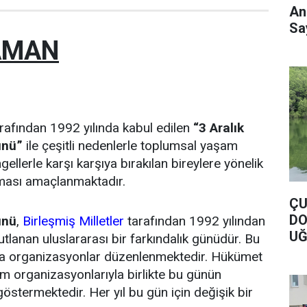
An
Say
YAMAN
arafından 1992 yılında kabul edilen
“3 Aralık
ünü”
ile çeşitli nedenlerle toplumsal yaşam
ngellerle karşı karşıya bırakılan bireylere yönelik
lması amaçlanmaktadır.
ÇU
DO
ünü
,
Birleşmiş Milletler
tarafından 1992 yılından
UĞ
utlanan uluslararası bir farkındalık günüdür. Bu
DO
a organizasyonlar düzenlenmektedir. Hükümet
um organizasyonlarıyla birlikte bu günün
 göstermektedir. Her yıl bu gün için değişik bir