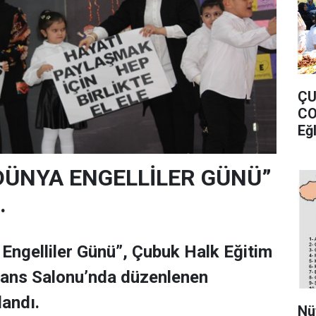
ÇU
CO
Eğ
 DÜNYA ENGELLİLER GÜNÜ”
.
 Engelliler Günü”, Çubuk Halk Eğitim
ans Salonu’nda düzenlenen
landı.
Nü