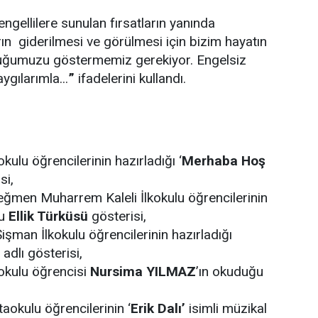
ngellilere sunulan fırsatların yanında
n giderilmesi ve görülmesi için bizim hayatın
duğumuzu göstermemiz gerekiyor. Engelsiz
ygılarımla...
”
ifadelerini kullandı.
kulu öğrencilerinin hazırladığı ‘
Merhaba Hoş
si,
eğmen Muharrem Kaleli İlkokulu öğrencilerinin
ğu
Ellik Türküsü
gösterisi,
Şişman İlkokulu öğrencilerinin hazırladığı
adlı gösterisi,
okulu öğrencisi
Nursima YILMAZ
’ın okuduğu
aokulu öğrencilerinin ‘
Erik Dalı’
isimli müzikal