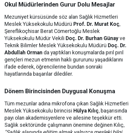
Okul Müdürlerinden Gurur Dolu Mesajlar
Mezuniyet kürsüsünde söz alan Sağlık Hizmetleri
Meslek Yüksekokulu Müdürü
Prof. Dr. Murat Koç
,
Şereflikoçhisar Berat Cömertoğlu Meslek
Yüksekokulu Müdür Vekili
Doç. Dr. Burhan Günay
ve
Teknik Bilimler Meslek Yüksekokulu Müdürü
Doç. Dr.
Abdullah Orman
da yaptıkları konuşmalarda pırıl pırıl
gençleri mezun etmenin haklı gururunu yaşadıklarını
ifade ederek, öğrencilerine bundan sonraki
hayatlarında başarılar dilediler.
Dönem Birincisinden Duygusal Konuşma
Tüm mezunlar adına mikrofona çıkan Sağlık Hizmetleri
Meslek Yüksekokulu birincisi
Hülya Kılıç
, başarısında
payı olan akademisyenlere ve ailesine teşekkür etti.
Sağlık sektöründe çalışmanın önemine değinen Kılıç,
"Sağlık alanında eğitim almak yalnızca mesleki bilgi