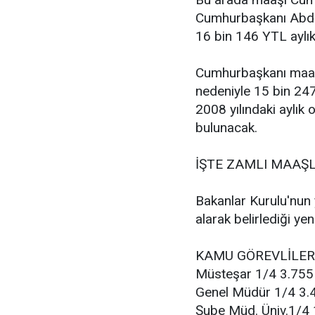
Cumhurbaşkanı Abdull
16 bin 146 YTL aylı
Cumhurbaşkanı maaşı,
nedeniyle 15 bin 24
2008 yılındaki aylı
bulunacak.
İŞTE ZAMLI MAAŞ
Bakanlar Kurulu'nun 
alarak belirlediği ye
KAMU GÖREVLİLERİ
Müsteşar 1/4 3.755
Genel Müdür 1/4 3.
Şube Müd. Üniv.1/4 