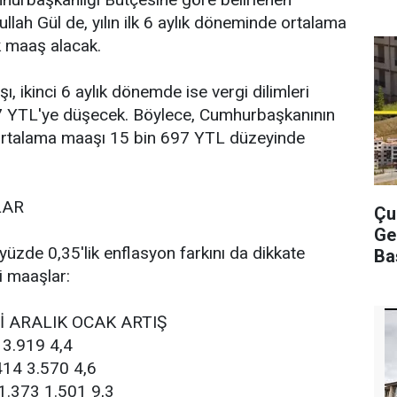
ah Gül de, yılın ilk 6 aylık döneminde ortalama
k maaş alacak.
 ikinci 6 aylık dönemde ise vergi dilimleri
7 YTL'ye düşecek. Böylece, Cumhurbaşkanının
k ortalama maaşı 15 bin 697 YTL düzeyinde
LAR
Çu
Ge
yüzde 0,35'lik enflasyon farkını da dikkate
Ba
ni maaşlar:
 ARALIK OCAK ARTIŞ
 3.919 4,4
414 3.570 4,6
1.373 1.501 9,3