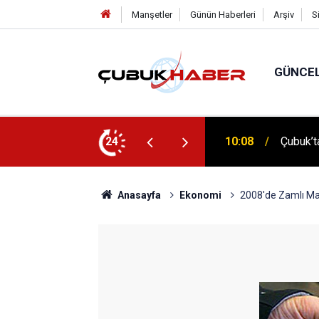
Manşetler
Günün Haberleri
Arşiv
S
GÜNCE
 İlhan Eranıl Vizyonu
24
12:06
ÇUBUK’T
Anasayfa
Ekonomi
2008'de Zamlı Ma