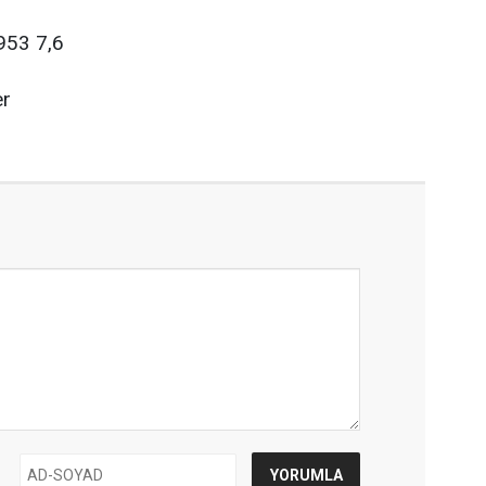
953 7,6
er