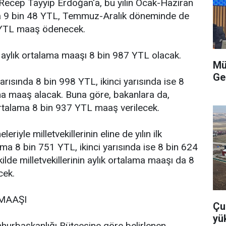
ecep Tayyip Erdoğan'a, bu yılın Ocak-Haziran
 9 bin 48 YTL, Temmuz-Aralık döneminde de
 YTL maaş ödenecek.
aylık ortalama maaşı 8 bin 987 YTL olacak.
Mü
Ge
 yarısında 8 bin 998 YTL, ikinci yarısında ise 8
a maaş alacak. Buna göre, bakanlara da,
talama 8 bin 937 YTL maaş verilecek.
iyle milletvekillerinin eline de yılın ilk
ama 8 bin 751 YTL, ikinci yarısında ise 8 bin 624
lde milletvekillerinin aylık ortalama maaşı da 8
cek.
MAAŞI
Çu
yü
urbaşkanlığı Bütçesine göre belirlenen