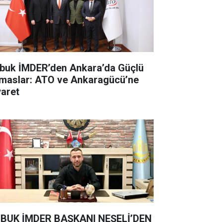
buk İMDER’den Ankara’da Güçlü
maslar: ATO ve Ankaragücü’ne
yaret
BUK İMDER BAŞKANI NEŞELİ’DEN