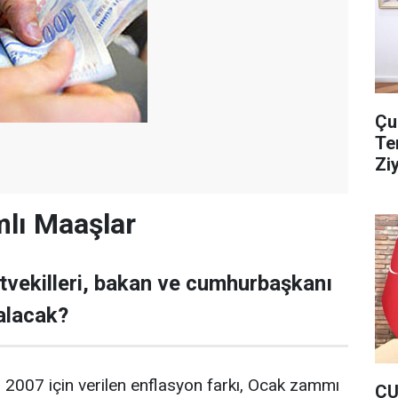
Çu
Te
Zi
lı Maaşlar
tvekilleri, bakan ve cumhurbaşkanı
alacak?
2007 için verilen enflasyon farkı, Ocak zammı
ÇU