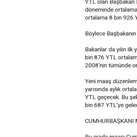
YTL olan Başbakan R
döneminde ortalama
ortalama 8 bin 926
Böylece Başbakanın 
Bakanlar da yılın ilk
bin 876 YTL ortalam
2008'nin tümünde or
Yeni maaş düzenlemeler
yarısında aylık ortal
YTL geçecek. Bu şeki
bin 687 YTL'ye gele
CUMHURBAŞKANI 
Bu arada maaşı Cumh