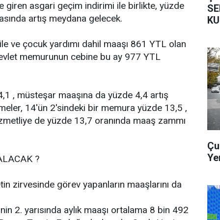
 giren asgari geçim indirimi ile birlikte, yüzde
SE
rasında artış meydana gelecek.
KU
ile ve çocuk yardımı dahil maaşı 861 YTL olan
 devlet memurunun cebine bu ay 977 YTL
4,1 , müsteşar maaşına da yüzde 4,4 artış
meler, 14'ün 2'sindeki bir memura yüzde 13,5 ,
hizmetliye de yüzde 13,7 oranında maaş zammı
Çu
Ye
ALACAK ?
etin zirvesinde görev yapanların maaşlarını da
in 2. yarısında aylık maaşı ortalama 8 bin 492