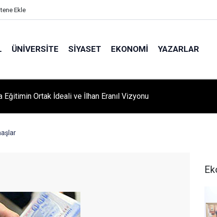
itene Ekle
L
ÜNIVERSITE
SIYASET
EKONOMI
YAZARLAR
A ‘YAZA MERHABA’ COŞKUSU: Kursiyerler Gönüllerince Eğlendi
aşlar
Ek