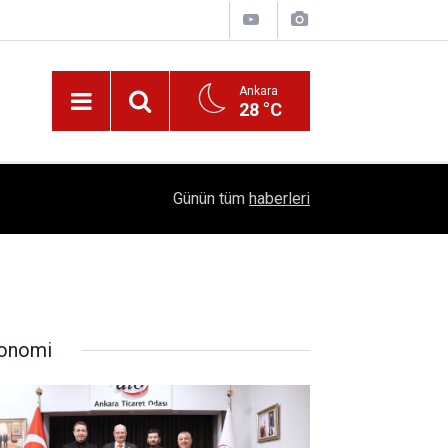
Ankara
28 °C
!
16:41
1504 Kep, Tek Bir Hedef: Bilim Kenti Çubuk
Günün tüm
haberleri
onomi