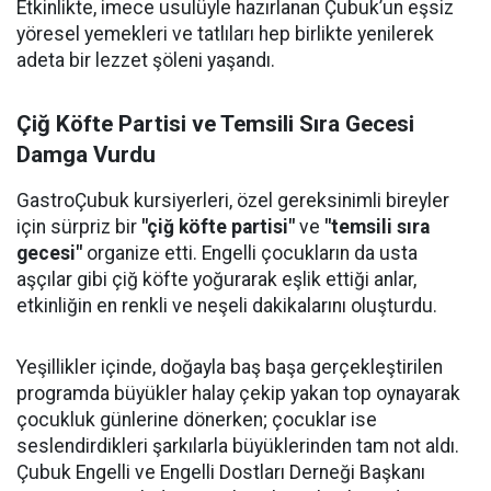
Etkinlikte, imece usulüyle hazırlanan Çubuk’un eşsiz
yöresel yemekleri ve tatlıları hep birlikte yenilerek
adeta bir lezzet şöleni yaşandı.
Çiğ Köfte Partisi ve Temsili Sıra Gecesi
Damga Vurdu
GastroÇubuk kursiyerleri, özel gereksinimli bireyler
için sürpriz bir
"çiğ köfte partisi"
ve
"temsili sıra
gecesi"
organize etti. Engelli çocukların da usta
aşçılar gibi çiğ köfte yoğurarak eşlik ettiği anlar,
etkinliğin en renkli ve neşeli dakikalarını oluşturdu.
Yeşillikler içinde, doğayla baş başa gerçekleştirilen
programda büyükler halay çekip yakan top oynayarak
çocukluk günlerine dönerken; çocuklar ise
seslendirdikleri şarkılarla büyüklerinden tam not aldı.
Çubuk Engelli ve Engelli Dostları Derneği Başkanı