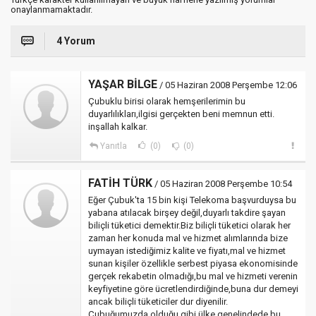
onaylanmamaktadır.
4 Yorum
YAŞAR BİLGE
/ 05 Haziran 2008 Perşembe 12:06
Çubuklu birisi olarak hemşerilerimin bu
duyarlılıkları,ilgisi gerçekten beni memnun etti.
inşallah kalkar.
Yanıtla
(0)
(0)
FATİH TÜRK
/ 05 Haziran 2008 Perşembe 10:54
Eğer Çubuk'ta 15 bin kişi Telekoma başvurduysa bu
yabana atılacak birşey değil,duyarlı takdire şayan
biliçli tüketici demektir.Biz biliçli tüketici olarak her
zaman her konuda mal ve hizmet alımlarında bize
uymayan istediğimiz kalite ve fiyatı,mal ve hizmet
sunan kişiler özellikle serbest piyasa ekonomisinde
gerçek rekabetin olmadığı,bu mal ve hizmeti verenin
keyfiyetine göre ücretlendirdiğinde,buna dur demeyi
ancak biliçli tüketiciler dur diyenilir.
Çubuğumuzda olduğu gibi ülke genelindede bu