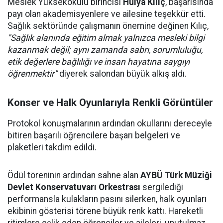
Meslek Yüksekokulu birincisi
Hülya Kılıç
, başarısında
payı olan akademisyenlere ve ailesine teşekkür etti.
Sağlık sektöründe çalışmanın önemine değinen Kılıç,
"Sağlık alanında eğitim almak yalnızca mesleki bilgi
kazanmak değil; aynı zamanda sabrı, sorumluluğu,
etik değerlere bağlılığı ve insan hayatına saygıyı
öğrenmektir"
diyerek salondan büyük alkış aldı.
Konser ve Halk Oyunlarıyla Renkli Görüntüler
Protokol konuşmalarının ardından okullarını dereceyle
bitiren başarılı öğrencilere başarı belgeleri ve
plaketleri takdim edildi.
Ödül töreninin ardından sahne alan
AYBÜ Türk Müziği
Devlet Konservatuvarı Orkestrası
sergilediği
performansla kulakların pasını silerken, halk oyunları
ekibinin gösterisi törene büyük renk kattı. Hareketli