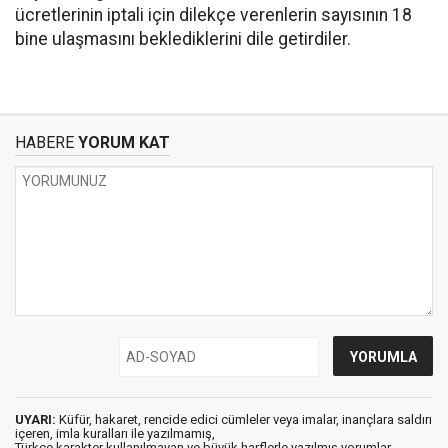
ücretlerinin iptali için dilekçe verenlerin sayısının 18
bine ulaşmasını beklediklerini dile getirdiler.
HABERE
YORUM KAT
UYARI:
Küfür, hakaret, rencide edici cümleler veya imalar, inançlara saldırı
içeren, imla kuralları ile yazılmamış,
Türkçe karakter kullanılmayan ve büyük harflerle yazılmış yorumlar