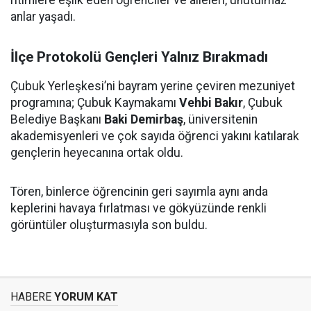
ritimlere eşlik eden öğrenciler ve aileleri, unutulmaz
anlar yaşadı.
İlçe Protokolü Gençleri Yalnız Bırakmadı
Çubuk Yerleşkesi’ni bayram yerine çeviren mezuniyet
programına; Çubuk Kaymakamı
Vehbi Bakır
, Çubuk
Belediye Başkanı
Baki Demirbaş
, üniversitenin
akademisyenleri ve çok sayıda öğrenci yakını katılarak
gençlerin heyecanına ortak oldu.
Tören, binlerce öğrencinin geri sayımla aynı anda
keplerini havaya fırlatması ve gökyüzünde renkli
görüntüler oluşturmasıyla son buldu.
HABERE
YORUM KAT