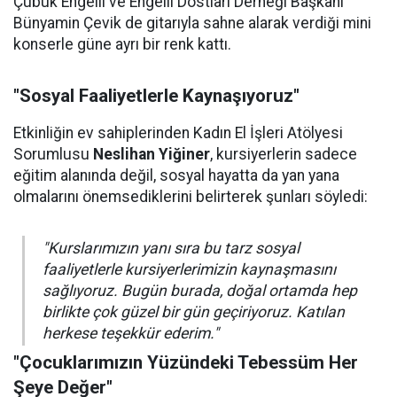
Çubuk Engelli ve Engelli Dostları Derneği Başkanı
Bünyamin Çevik de gitarıyla sahne alarak verdiği mini
konserle güne ayrı bir renk kattı.
"Sosyal Faaliyetlerle Kaynaşıyoruz"
Etkinliğin ev sahiplerinden Kadın El İşleri Atölyesi
Sorumlusu
Neslihan Yiğiner
, kursiyerlerin sadece
eğitim alanında değil, sosyal hayatta da yan yana
olmalarını önemsediklerini belirterek şunları söyledi:
"Kurslarımızın yanı sıra bu tarz sosyal
faaliyetlerle kursiyerlerimizin kaynaşmasını
sağlıyoruz. Bugün burada, doğal ortamda hep
birlikte çok güzel bir gün geçiriyoruz. Katılan
herkese teşekkür ederim."
"Çocuklarımızın Yüzündeki Tebessüm Her
Şeye Değer"