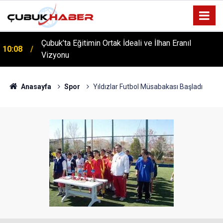
Çubuk’ta Eğitimin Ortak İdeali ve İlhan Eranıl
10:08
Vizyonu
ÇUBUK’TA ‘YAZA MERHABA’ COŞKUSU: Kursiyerler
12:06
Gönüllerince Eğlendi!
Anasayfa
Spor
Yıldızlar Futbol Müsabakası Başladı