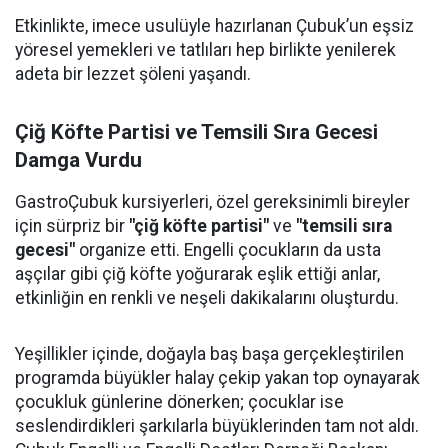
Etkinlikte, imece usulüyle hazırlanan Çubuk’un eşsiz
yöresel yemekleri ve tatlıları hep birlikte yenilerek
adeta bir lezzet şöleni yaşandı.
Çiğ Köfte Partisi ve Temsili Sıra Gecesi
Damga Vurdu
GastroÇubuk kursiyerleri, özel gereksinimli bireyler
için sürpriz bir
"çiğ köfte partisi"
ve
"temsili sıra
gecesi"
organize etti. Engelli çocukların da usta
aşçılar gibi çiğ köfte yoğurarak eşlik ettiği anlar,
etkinliğin en renkli ve neşeli dakikalarını oluşturdu.
Yeşillikler içinde, doğayla baş başa gerçekleştirilen
programda büyükler halay çekip yakan top oynayarak
çocukluk günlerine dönerken; çocuklar ise
seslendirdikleri şarkılarla büyüklerinden tam not aldı.