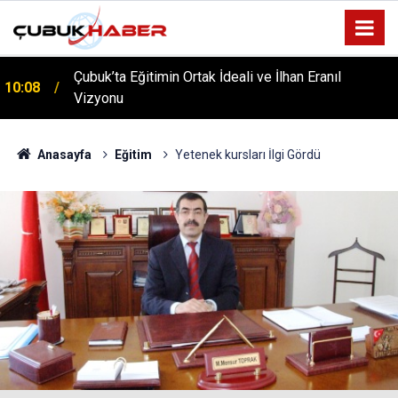
Çubuk’ta Eğitimin Ortak İdeali ve İlhan Eranıl
10:08
Vizyonu
ÇUBUK’TA ‘YAZA MERHABA’ COŞKUSU: Kursiyerler
12:06
Gönüllerince Eğlendi!
Anasayfa
Eğitim
Yetenek kursları İlgi Gördü