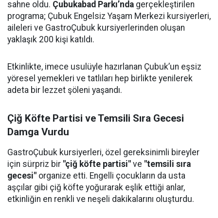
sahne oldu.
Çubukabad Parkı’nda
gerçekleştirilen
programa; Çubuk Engelsiz Yaşam Merkezi kursiyerleri,
aileleri ve GastroÇubuk kursiyerlerinden oluşan
yaklaşık 200 kişi katıldı.
Etkinlikte, imece usulüyle hazırlanan Çubuk’un eşsiz
yöresel yemekleri ve tatlıları hep birlikte yenilerek
adeta bir lezzet şöleni yaşandı.
Çiğ Köfte Partisi ve Temsili Sıra Gecesi
Damga Vurdu
GastroÇubuk kursiyerleri, özel gereksinimli bireyler
için sürpriz bir
"çiğ köfte partisi"
ve
"temsili sıra
gecesi"
organize etti. Engelli çocukların da usta
aşçılar gibi çiğ köfte yoğurarak eşlik ettiği anlar,
etkinliğin en renkli ve neşeli dakikalarını oluşturdu.