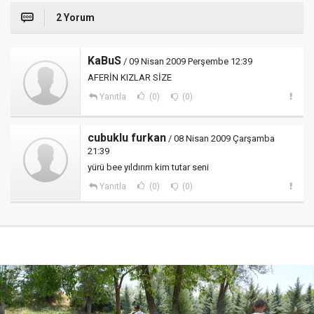
2 Yorum
KaBuS
/ 09 Nisan 2009 Perşembe 12:39
AFERİN KIZLAR SİZE
Yanıtla
(0)
(0)
cubuklu furkan
/ 08 Nisan 2009 Çarşamba
21:39
yürü bee yıldırım kim tutar seni
Yanıtla
(0)
(0)