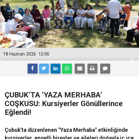
18 Haziran 2026
12:06
ÇUBUK’TA ‘YAZA MERHABA’
COŞKUSU: Kursiyerler Gönüllerince
Eğlendi!
Çubuk'ta düzenlenen "Yaza Merhaba" etkinliğinde
kursiyerler, engelli bireyler ve aileleri doğayla iç içe