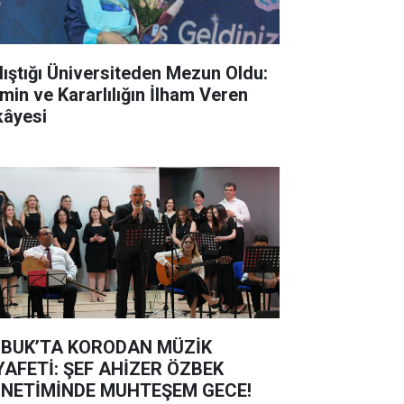
lıştığı Üniversiteden Mezun Oldu:
min ve Kararlılığın İlham Veren
kâyesi
BUK’TA KORODAN MÜZİK
YAFETİ: ŞEF AHİZER ÖZBEK
NETİMİNDE MUHTEŞEM GECE!