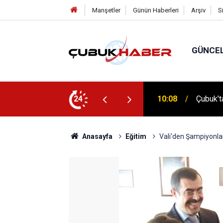
Manşetler
Günün Haberleri
Arşiv
S
GÜNCE
 İlhan Eranıl Vizyonu
24
12:06
ÇUBUK’T
Anasayfa
Eğitim
Vali'den Şampiyonlar