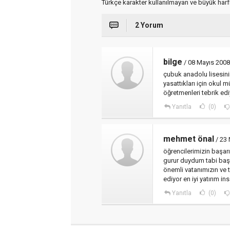
Türkçe karakter kullanılmayan ve büyük har
2 Yorum
bilge
/ 08 Mayıs 200
çubuk anadolu lisesini
yasattıkları için ok
öğretmenleri tebrik ed
Yanıtla
(0)
mehmet önal
/ 23
öğrencilerimizin başarı
gurur duydum tabi baş
önemli vatanımızın ve t
ediyor en iyi yatırım in
Yanıtla
(0)