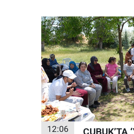
12:06
ÇUBUK’TA 