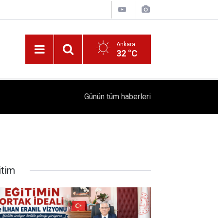
Ankara
32 °C
!
16:41
1504 Kep, Tek Bir Hedef: Bilim Kenti Çubuk
Günün tüm
haberleri
itim