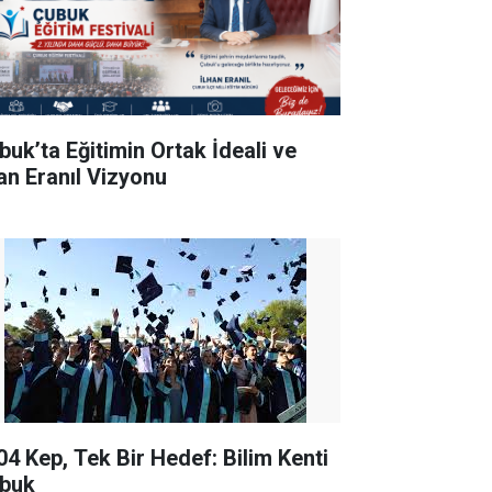
buk’ta Eğitimin Ortak İdeali ve
han Eranıl Vizyonu
04 Kep, Tek Bir Hedef: Bilim Kenti
buk