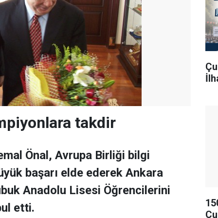
Çu
İl
mpiyonlara takdir
mal Önal, Avrupa Birliği bilgi
üyük başarı elde ederek Ankara
ubuk Anadolu Lisesi Öğrencilerini
15
l etti.
Çu