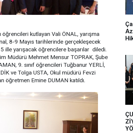
Ça
Az
ı öğrencileri kutlayan Vali ÖNAL, yarışma
Hi
Önal, 8-9 Mayıs tarihlerinde gerçekleşecek
15 ille yarışacak öğrencilere başarılar diledi.
 Eğitim Müdürü Mehmet Mensur TOPRAK, Şube
AN, 9. sınıf öğrencileri Tuğbanur YERLİ,
EDİK ve Tolga USTA, Okul müdürü Fevzi
 öğretmen Emine DUMAN katıldı.
ÇU
Zİ
YÖ