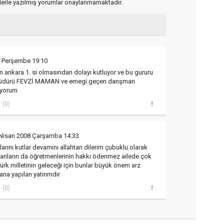
flerle yazılmış yorumlar onaylanmamaktadır.
8 Perşembe 19:10
n ankara 1. si olmasından dolayı kutluyor ve bu gururu
ul müdürü FEVZİ MAMAN ve emegi geçen danşman
iyorum
(0)
 Nisan 2008 Çarşamba 14:33
larını kutlar devamını allahtan dilerim çubuklu olarak
arıların da öğretmenlerinin hakkı ödenmez ailede çok
ürk milletinin geleceği için bunlar büyük önem arz
sana yapılan yatırımdır
(0)