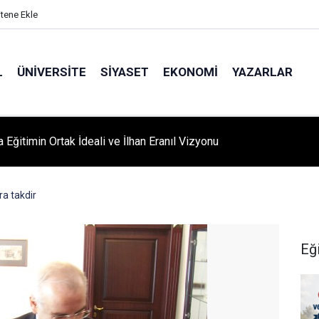
itene Ekle
L
ÜNIVERSITE
SIYASET
EKONOMI
YAZARLAR
A ‘YAZA MERHABA’ COŞKUSU: Kursiyerler Gönüllerince Eğlendi
a takdir
Eğ