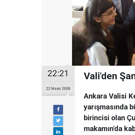
22:21
Vali'den Şa
22 Nisan 2008
Ankara Valisi Ke
yarışmasında b
birincisi olan Ç
makamın'da kabu