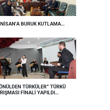
 NİSAN’A BURUK KUTLAMA...
ÖNÜLDEN TÜRKÜLER” TÜRKÜ
RIŞMASI FİNALİ YAPILDI…