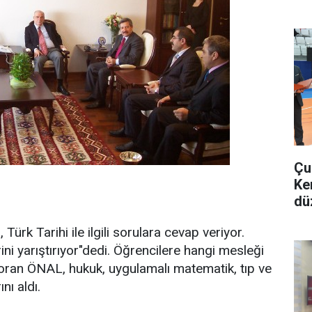
Çu
Ke
dü
Türk Tarihi ile ilgili sorulara cevap veriyor.
erini yarıştırıyor"dedi. Öğrencilere hangi mesleği
soran ÖNAL, hukuk, uygulamalı matematik, tıp ve
nı aldı.