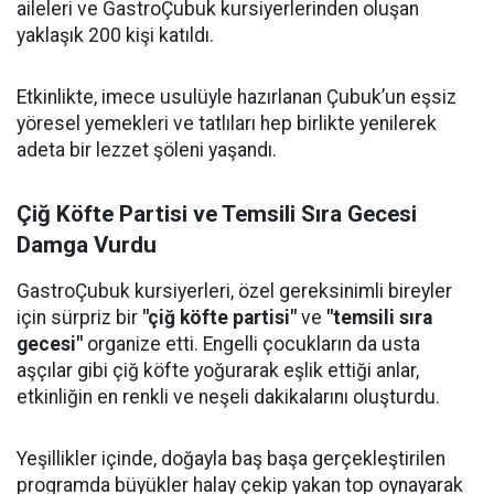
aileleri ve GastroÇubuk kursiyerlerinden oluşan
yaklaşık 200 kişi katıldı.
Etkinlikte, imece usulüyle hazırlanan Çubuk’un eşsiz
yöresel yemekleri ve tatlıları hep birlikte yenilerek
adeta bir lezzet şöleni yaşandı.
Çiğ Köfte Partisi ve Temsili Sıra Gecesi
Damga Vurdu
GastroÇubuk kursiyerleri, özel gereksinimli bireyler
için sürpriz bir
"çiğ köfte partisi"
ve
"temsili sıra
gecesi"
organize etti. Engelli çocukların da usta
aşçılar gibi çiğ köfte yoğurarak eşlik ettiği anlar,
etkinliğin en renkli ve neşeli dakikalarını oluşturdu.
Yeşillikler içinde, doğayla baş başa gerçekleştirilen
programda büyükler halay çekip yakan top oynayarak