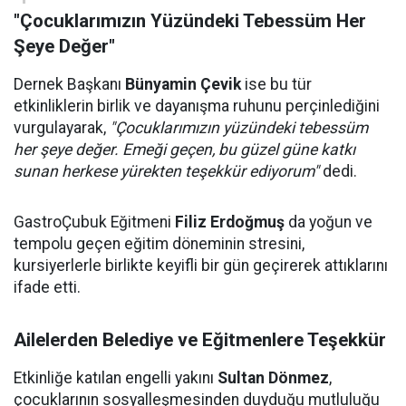
"Çocuklarımızın Yüzündeki Tebessüm Her
Şeye Değer"
Dernek Başkanı
Bünyamin Çevik
ise bu tür
etkinliklerin birlik ve dayanışma ruhunu perçinlediğini
vurgulayarak,
"Çocuklarımızın yüzündeki tebessüm
her şeye değer. Emeği geçen, bu güzel güne katkı
sunan herkese yürekten teşekkür ediyorum"
dedi.
GastroÇubuk Eğitmeni
Filiz Erdoğmuş
da yoğun ve
tempolu geçen eğitim döneminin stresini,
kursiyerlerle birlikte keyifli bir gün geçirerek attıklarını
ifade etti.
Ailelerden Belediye ve Eğitmenlere Teşekkür
Etkinliğe katılan engelli yakını
Sultan Dönmez
,
çocuklarının sosyalleşmesinden duyduğu mutluluğu