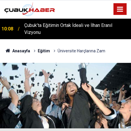
Çubuk’ta Eğitimin Ortak İdeali ve İlhan Eranıl
10:08
ÇUBUK’TA ‘YAZA MERHABA’ COŞKUSU: Kursiyerler
Vizyonu
12:06
Gönüllerince Eğlendi!
Anasayfa
Eğitim
Üniversite Harçlarına Zam