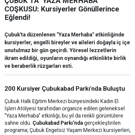
ÇUBUK’TA ‘YAZA MERHABA’
COŞKUSU: Kursiyerler Gönüllerince
Eğlendi!
Çubuk'ta düzenlenen "Yaza Merhaba" etkinliğinde
kursiyerler, engelli bireyler ve aileleri doğayla iç içe
unutulmaz bir gün geçirdi. Yöresel lezzetlerin
ikram edildiği, oyunların oynandığı etkinlikte birlik
ve beraberlik rüzgarları esti.
200 Kursiyer Çubukabad Parkı’nda Buluştu
Çubuk Halk Eğitim Merkezi bünyesindeki Kadın El
İşleri Atölyesi tarafından organize edilen geleneksel
"Yaza Merhaba" etkinliği, bu yıl da renkli görüntülere
sahne oldu.
Çubukabad Parkı’nda
gerçekleştirilen
programa; Çubuk Engelsiz Yaşam Merkezi kursiyerleri,