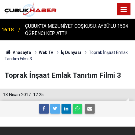
ÇUBUK'TA TARİHİ GÜN: PROTÜRK PLAZMA
16:14
FRAKSİNASYON TESİSİ'NİN TEMELİ ATILDI
Anasayfa
Web Tv
İş Dünyası
Toprak İnşaat Emlak
Tanıtım Filmi 3
Toprak İnşaat Emlak Tanıtım Filmi 3
18 Nisan 2017
12:25