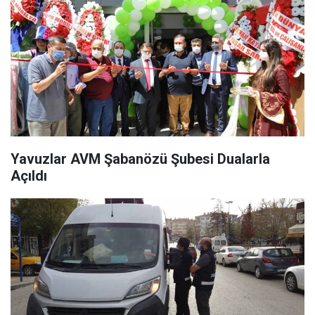
Yavuzlar AVM Şabanözü Şubesi Dualarla
Açıldı