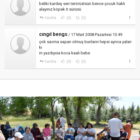
beliki kardeş sen terörüstsün bence çocuk haklı
alayınız köpek it sürüsü
Yanıtla
(0)
(0)
cıngıl bengs
/ 17 Mart 2008 Pazartesi 13:49
çok sacma sapan olmuş bunların hepsi ayrıca yalan
ki
m yazdıyısa koca kaalı bebe
Yanıtla
(0)
(0)