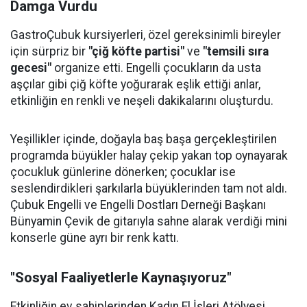
Damga Vurdu
GastroÇubuk kursiyerleri, özel gereksinimli bireyler
için sürpriz bir
"çiğ köfte partisi"
ve
"temsili sıra
gecesi"
organize etti. Engelli çocukların da usta
aşçılar gibi çiğ köfte yoğurarak eşlik ettiği anlar,
etkinliğin en renkli ve neşeli dakikalarını oluşturdu.
Yeşillikler içinde, doğayla baş başa gerçekleştirilen
programda büyükler halay çekip yakan top oynayarak
çocukluk günlerine dönerken; çocuklar ise
seslendirdikleri şarkılarla büyüklerinden tam not aldı.
Çubuk Engelli ve Engelli Dostları Derneği Başkanı
Bünyamin Çevik de gitarıyla sahne alarak verdiği mini
konserle güne ayrı bir renk kattı.
"Sosyal Faaliyetlerle Kaynaşıyoruz"
Etkinliğin ev sahiplerinden Kadın El İşleri Atölyesi